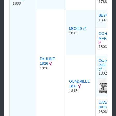
1788
1833
SEYMOU
1807
MOSES
1819
GOHANN
MARE 18
1803
PAULINE
Селим
1826
(SELIM) 1
1826
1802
QUADRILLE
1815
1815
CANARY
BIRD
1806