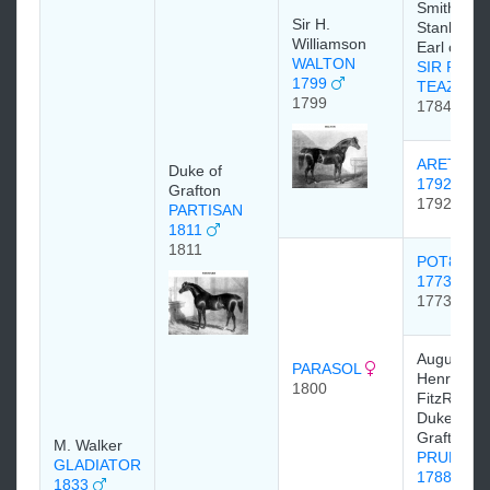
Smith-
Sir H.
Stanley, 1
Williamson
Earl of De
WALTON
SIR PETE
1799
TEAZLE
1799
1784
ARETHUS
Duke of
1792
Grafton
1792
PARTISAN
1811
1811
POT8OS
1773
1773
Augustus
PARASOL
Henry
1800
FitzRoy, 3
Duke of
Grafton
M. Walker
PRUNELL
GLADIATOR
1788
1833