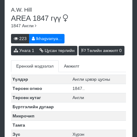
A.W. Hill
AREA 1847
гүү
1847
Англи
223
lkhagvanya...
Унага
1
Цусан төрлийн
Төлийн амжилт
0
Ерөнхий мэдээлэл
Амжилт
Үүлдэр
Англи цэвэр цусны
Төрсөн огноо
1847..
Төрсөн нутаг
Англи
Бүртгэлийн дугаар
Микрочип
Тамга
Зүс
Хүрэн