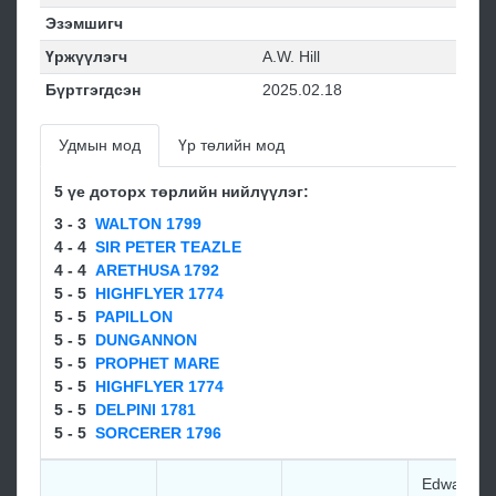
Эзэмшигч
Үржүүлэгч
A.W. Hill
Бүртгэгдсэн
2025.02.18
Удмын мод
Үр төлийн мод
5 үе доторх төрлийн нийлүүлэг:
3 - 3
WALTON 1799
4 - 4
SIR PETER TEAZLE
4 - 4
ARETHUSA 1792
5 - 5
HIGHFLYER 1774
5 - 5
PAPILLON
5 - 5
DUNGANNON
5 - 5
PROPHET MARE
5 - 5
HIGHFLYER 1774
5 - 5
DELPINI 1781
5 - 5
SORCERER 1796
Edward