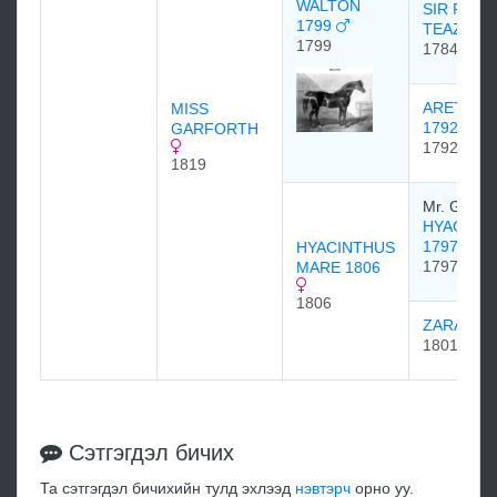
WALTON
SIR PETE
1799
TEAZLE
1799
1784
ARETHUS
MISS
1792
GARFORTH
1792
1819
Mr. Garfor
HYACINT
1797
HYACINTHUS
1797
MARE 1806
1806
ZARA 18
1801
Сэтгэгдэл бичих
Та сэтгэгдэл бичихийн тулд эхлээд
нэвтэрч
орно уу.