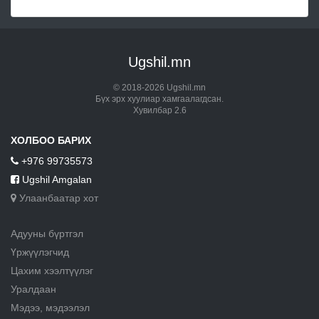
Ugshil.mn
© 2018-2026 Ugshil.mn
Бүх эрх хуулиар хамгаалагдсан.
Хувилбар 2.6
ХОЛБОО БАРИХ
+976 99735573
Ugshil Amgalan
Улаанбаатар хот
Адууны бүртгэл
Үржүүлэгчид
Цахим хээлтүүлэг
Уралдаан
Мэдээ, мэдээлэл