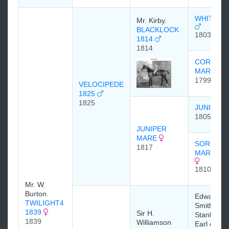
WHITELO
Mr. Kirby.
BLACKLOCK
1803
1814
1814
CORIAND
MARE
1799
VELOCIPEDE
1825
1825
JUNIPER
1805
JUNIPER
MARE
SORCER
1817
MARE 18
1810
Mr. W.
Burton.
Edward
TWILIGHT4
Smith-
1839
Sir H.
Stanley, 1
1839
Williamson
Earl of De