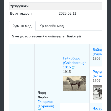
Үржүүлэгч
Бүртгэгдсэн
2025.02.11
Удмын мод
Үр төлийн мод
5 үе дотор төрлийн нийлүүлэг байхгүй
Бaйaрдо
(Bayardo) 
Гейнсборо
1906
(Gainsborough
1915
1915
Рoуздрoп
(Rosedrop
1907
Лоpд
Дepби
Гиперион
(Hyperion)
Чосер (Cha