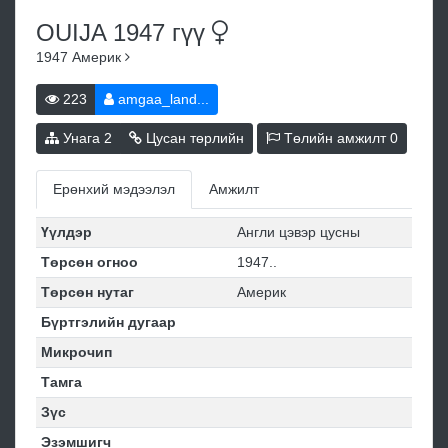
OUIJA 1947
гүү
1947
Америк
223
amgaa_land...
Унага
2
Цусан төрлийн
Төлийн амжилт
0
Ерөнхий мэдээлэл
Амжилт
Үүлдэр
Англи цэвэр цусны
Төрсөн огноо
1947..
Төрсөн нутаг
Америк
Бүртгэлийн дугаар
Микрочип
Тамга
Зүс
Эзэмшигч