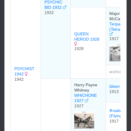
PSYCHIC
BID 1932
1932
Major D.
McCalmont
Тетратема
(Tetratema
QUEEN
1917
HEROD 1928
1928
PSYCHIST
мэдээлэлг
1942
1942
Harry Payne
Шикл (Chic
Whitney
1913
WHICHONE
1927
1927
Флaйинг У
(Flying Wit
1917