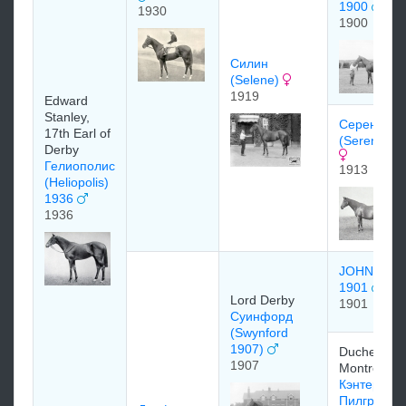
1900
1930
1900
Силин
(Selene)
1919
Edward
Stanley,
Cеpенисси
17th Earl of
(Serenissi
Derby
Гелиополис
1913
(Heliopolis)
1936
1936
JOHN O'G
1901
Lord Derby
1901
Суинфорд
(Swynford
1907)
Duchess of
1907
Montrose
Кэнтербюр
Пилгрим