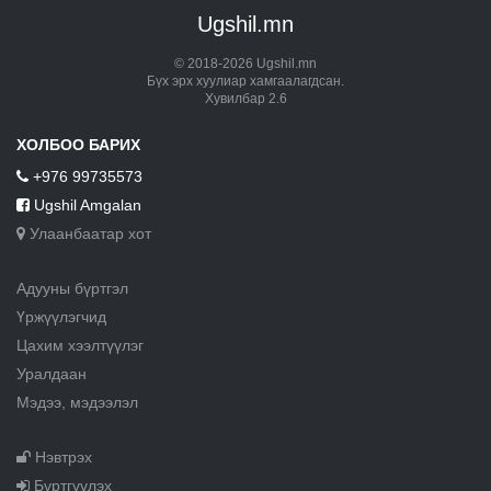
Ugshil.mn
© 2018-2026 Ugshil.mn
Бүх эрх хуулиар хамгаалагдсан.
Хувилбар 2.6
ХОЛБОО БАРИХ
+976 99735573
Ugshil Amgalan
Улаанбаатар хот
Адууны бүртгэл
Үржүүлэгчид
Цахим хээлтүүлэг
Уралдаан
Мэдээ, мэдээлэл
Нэвтрэх
Бүртгүүлэх