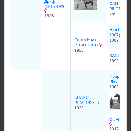
Дрифт
CANTERB
(Drift) 1926
PILGRIM
1893
1926
Нил Гоу (N
1907)
Санта Круз
1907
(Santa Cruz)
1916
SANTA BR
1898
Фэйр Плэй 
Play)
1905
CHANCE
PLAY 1923
1923
QUELLE C
1917