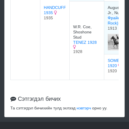
HANDCUFF
August Bel
1935
Jr., Nurser
1935
Фрайер Рок
Rock) 191
W.R. Coe,
1913
Shoshone
Stud
TENEZ 1928
1928
SOME MO
1920
1920
Сэтгэгдэл бичих
Та сэтгэгдэл бичихийн тулд эхлээд
нэвтэрч
орно уу.