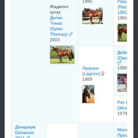
1986
Рaзьянa
Жадмонт
(Razyana
зүчээ
1981)
Дилан
1981
Томас
(Dylan
Thomas)
2003
Дaйезис
(Diesis 19
1980
Лагрион
(Lagrion)
1989
Pэп Ит Ап
(Wrap It 
1979
Донариум
Мистер
Donarium
Проспект