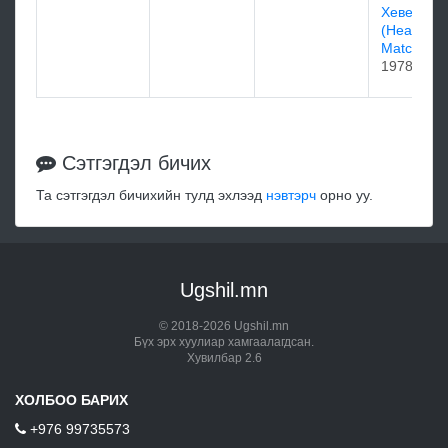
Хeвeнли 
(Heavenly
Match)
1978
Сэтгэгдэл бичих
Та сэтгэгдэл бичихийн тулд эхлээд
нэвтэрч
орно уу.
Ugshil.mn
© 2018-2026 Ugshil.mn
Бүх эрх хуулиар хамгаалагдсан.
Хувилбар 2.6
ХОЛБОО БАРИХ
+976 99735573