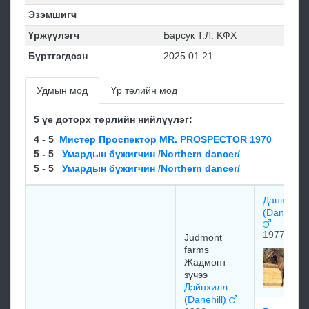
Эзэмшигч
Үржүүлэгч
Бapcук T.Л. KФХ
Бүртгэгдсэн
2025.01.21
Удмын мод
Үр төлийн мод
5 үе доторх төрлийн нийлүүлэг:
4 - 5
Мистер Проспектор MR. PROSPECTOR 1970
5 - 5
Умардын бүжигчин /Northern dancer/
5 - 5
Умардын бүжигчин /Northern dancer/
Данциг
(Danzig 1
1977
Judmont
farms
Жадмонт
зүчээ
Дэйнхилл
(Danehill)