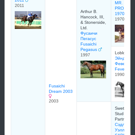
2011
MR.
2011
PROSPE
Arthur B.
1970
Hancock, III,
1970
& Stonerside,
Ltd.
Фусаичи
Пегасус
Fusaichi
Pegasus
Loblolly S
1997
Эйнджел
Февер An
Fever
1990
Fusaichi
Dream 2003
2003
Swettenh
Stud &
Partners
Сэдлерс
Уэллс -