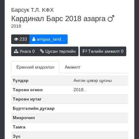
Бapcук T.Л. KФХ
Кардинал Барс 2018
азарга
2018
233
amgaa_land...
Унага
0
Цусан төрлийн
Төлийн амжилт
0
Ерөнхий мэдээлэл
Амжилт
Үүлдэр
Англи цэвэр цусны
Төрсөн огноо
2018..
Төрсөн нутаг
Бүртгэлийн дугаар
Микрочип
Тамга
Зүс