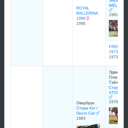
SADLERS
WELLS 19
ROYAL
BALLERINA
1981
1990
1990
FREMAN
1973
1973
Эдвaрд
Плaнкeтт
Tэйлoр
Сторм Бё
STORM B
1978
Овербрук
Сторм Кэт /
Storm Cat
1983