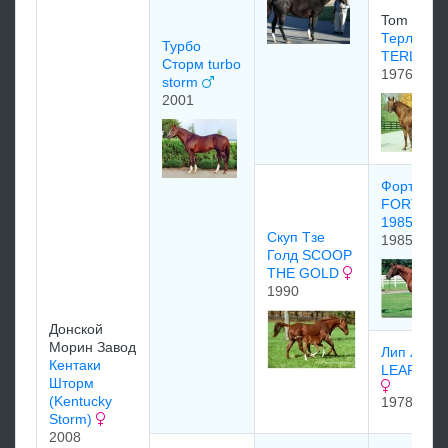
Tom Gentr
Терлингь
Турбо
TERLING
Сторм turbo
1976
storm
2001
Форти На
FORTY N
1985
Скуп Тзе
1985
Голд SCOOP
THE GOLD
1990
Донской
Морин Завод
Лип Лайв
Кентаки
LEAP LIV
Шторм
(Kentucky
1978
Storm)
2008