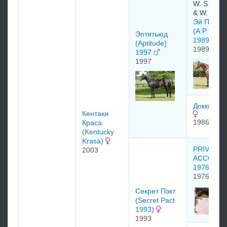
W. S. Faris
& W. S. Kil
Эй Пи Ин
(A.P. INDY
Эптитьюд
1989)
(Aptitude)
1989
1997
1997
Докки (Dok
Кентаки
1986
Краса
(Kentucky
Krasa)
PRIVATE
2003
ACCOUN
1976
1976
Ceкрeт Пэкт
(Secret Pact
1993)
1993