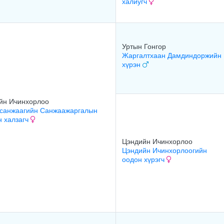
халиугч
Уртын Гонгор
Жаргалтхаан Дамдиндоржийн
хүрэн
йн Ичинхорлоо
санжаагийн Санжаажаргалын
н халзагч
Цэндийн Ичинхорлоо
Цэндийн Ичинхорлоогийн
оодон хүрэгч