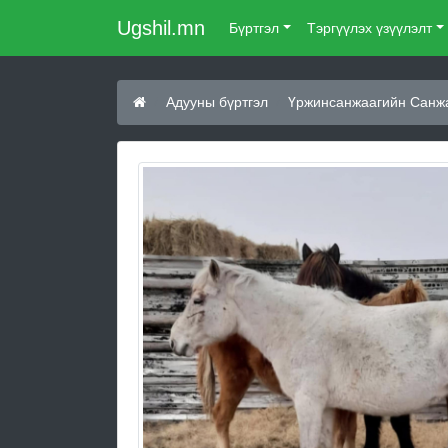
Ugshil.mn
Бүртгэл
Тэргүүлэх үзүүлэлт
Адууны бүртгэл
Үржинсанжаагийн Санж