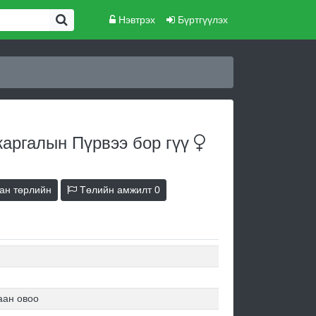
Нэвтрэх
Бүртгүүлэх
аргалын Пүрвээ бор
гүү
ан төрлийн
Төлийн амжилт
0
аан овоо