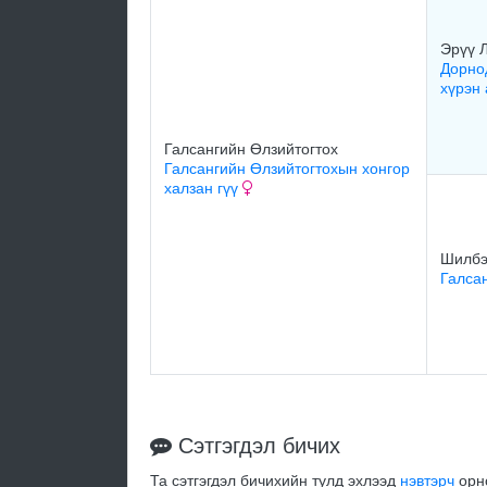
Эрүү 
Дорно
хүрэн
Галсангийн Өлзийтогтох
Галсангийн Өлзийтогтохын хонгор
халзан гүү
Шилбэ
Галса
Сэтгэгдэл бичих
Та сэтгэгдэл бичихийн тулд эхлээд
нэвтэрч
орно