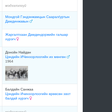
мэдээлэлгүй
Мондгой Гэндэнжамцын Саарал/уртын
Дамдинжавын
Жаргалтхаан Дамдиндоржийн галшар
хүрэгч
Донойн Найдан
Цэндийн ИЧинхорлоогийн их мөнгөн
1964
Балдайн Санжаа
Цэндийн Ичинхорлоогийн өрөөсөн хөхт
балдай хүрэгч
мэдээлэлгүй