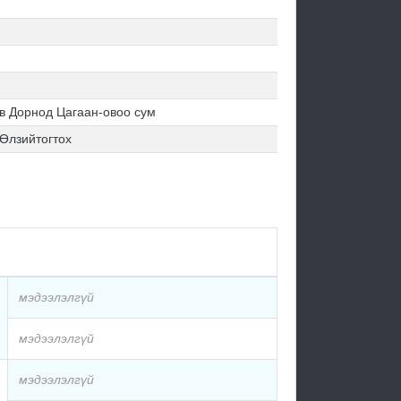
в Дорнод Цагаан-овоо сум
 Өлзийтогтох
мэдээлэлгүй
мэдээлэлгүй
мэдээлэлгүй