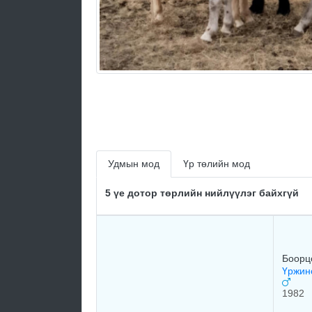
Удмын мод
Үр төлийн мод
5 үе дотор төрлийн нийлүүлэг байхгүй
Боорц
Үржин
1982