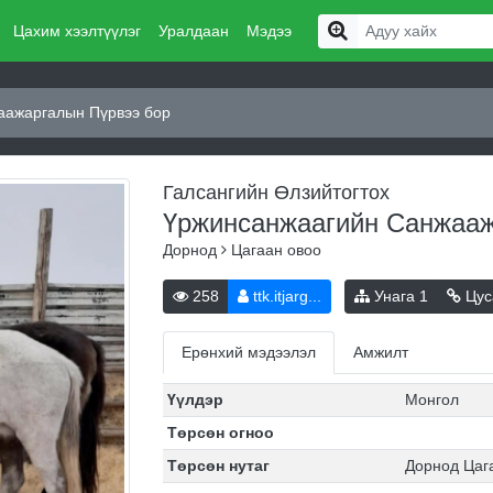
Цахим хээлтүүлэг
Уралдаан
Мэдээ
аажаргалын Пүрвээ бор
Галсангийн Өлзийтогтох
Үржинсанжаагийн Санжааж
Дорнод
Цагаан овоо
258
ttk.itjarg...
Унага
1
Цус
Ерөнхий мэдээлэл
Амжилт
Үүлдэр
Монгол
Төрсөн огноо
Төрсөн нутаг
Дорнод Цаг