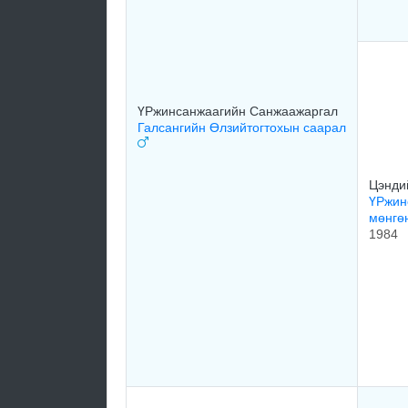
ҮРжинсанжаагийн Санжаажаргал
Галсангийн Өлзийтогтохын саарал
Цэнди
ҮРжин
мөнгө
1984