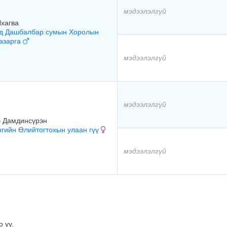
мэдээлэлгүй
Лхагва
д Дашбалбар сумын Хоролын
 азарга
мэдээлэлгүй
мэдээлэлгүй
 Дамдинсүрэн
нгийн Өлийтогтохын улаан гүү
мэдээлэлгүй
 уу.