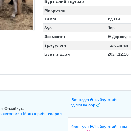
Бүртгэлийн дугаар
Микрочип
Тамга
зуузай
Зүс
бор
Эзэмшигч
Ө.Доржпүрэ
Үржүүлэгч
Галсангийн
Бүртгэгдсэн
2024.12.10
Баян-уул Өлзийхутагийн
уулбаян бор
ог Өлзийхутаг
санжаагийн Мөнхтөрийн саарал
баян-уул ӨЛзийхутагийн том