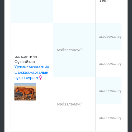
1984
мэдээлэлгүй
мэдээлэлгүй
Балсангийн
Сүхсайхан
мэдээлэлгүй
Үржинсанжаагийн
Санжаажаргалын
сүхээ хүрэгч
мэдээлэлгүй
мэдээлэлгүй
мэдээлэлгүй