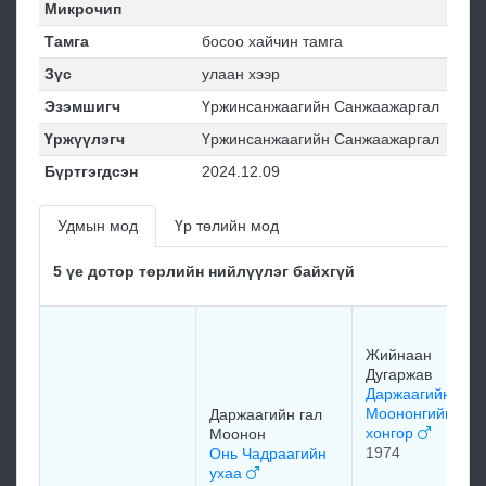
Микрочип
Тамга
босоо хайчин тамга
Зүс
улаан хээр
Эзэмшигч
Үржинсанжаагийн Санжаажаргал
Үржүүлэгч
Үржинсанжаагийн Санжаажаргал
Бүртгэгдсэн
2024.12.09
Удмын мод
Үр төлийн мод
5 үе дотор төрлийн нийлүүлэг байхгүй
Жийнаан
Дугаржав
Даржаагийн гал
Моононгийн баг
Даржаагийн гал
хонгор
Моонон
1974
Онь Чадраагийн
ухаа