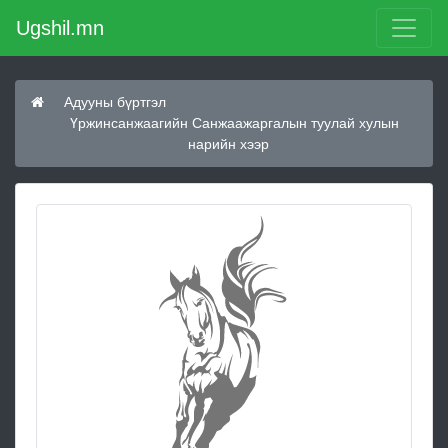
Ugshil.mn
Адууны бүртгэл
Үржинсанжаагийн Санжаажаргалын туулай хулын
нарийн хээр