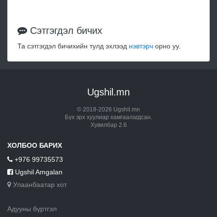
Сэтгэгдэл бичих
Та сэтгэгдэл бичихийн тулд эхлээд
нэвтэрч
орно уу.
Ugshil.mn
© 2018-2026 Ugshil.mn
Бүх эрх хуулиар хамгаалагдсан.
Хувилбар 2.6
ХОЛБОО БАРИХ
+976 99735573
Ugshil Amgalan
Улаанбаатар хот
Адууны бүртгэл