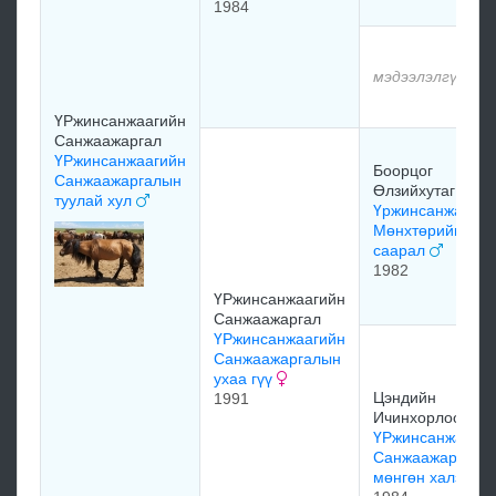
1984
мэдээлэлгүй
ҮРжинсанжаагийн
Санжаажаргал
ҮРжинсанжаагийн
Боорцог
Санжаажаргалын
Өлзийхутаг
туулай хул
Үржинсанжаагий
Мөнхтөрийн
саарал
1982
ҮРжинсанжаагийн
Санжаажаргал
ҮРжинсанжаагийн
Санжаажаргалын
ухаа гүү
Цэндийн
1991
Ичинхорлоо
ҮРжинсанжааги
Санжаажаргалы
мөнгөн халзагч