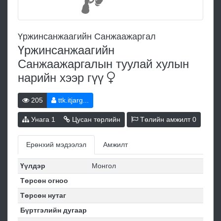
Үржинсанжаагийн Санжаажаргал
Үржинсанжаагийн
Санжаажаргалын туулай хулын
нарийн хээр
гүү
205
ttk.itjarg...
Унага
1
Цусан төрлийн
Төлийн амжилт
0
Ерөнхий мэдээлэл
Амжилт
Үүлдэр
Монгол
Төрсөн огноо
Төрсөн нутаг
Бүртгэлийн дугаар