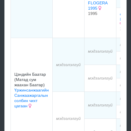
FLOGERA
1995
1995
фрид
FRID
1984
мэдэ
мэдээлэлгүй
мэдэ
мэдээлэлгүй
мэдэ
Цэндийн Баатар
мэдээлэлгүй
(Матад сум
жаахан Баатар)
мэдэ
Үржинсанжаагийн
Санжаажаргалын
мэдэ
солбин чихт
мэдээлэлгүй
цагаан
мэдэ
мэдээлэлгүй
мэдэ