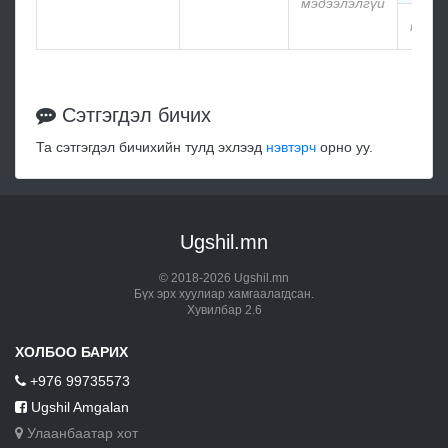
мэдээлэлгүй
мэдэ
Сэтгэгдэл бичих
Та сэтгэгдэл бичихийн тулд эхлээд
нэвтэрч
орно уу.
Ugshil.mn
© 2018-2026 Ugshil.mn
Бүх эрх хуулиар хамгаалагдсан.
Хувилбар 2.6
ХОЛБОО БАРИХ
+976 99735573
Ugshil Amgalan
Улаанбаатар хот