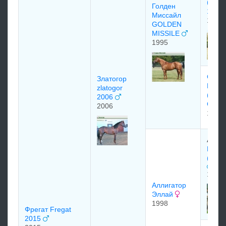
(A.P.
Голден
1989
Миссайл
1989
GOLDEN
MISSILE
1995
Сант
Златогор
Ката
zlatogor
(Sant
2006
Catal
2006
1988
Амер
Гон В
(Gone
1984
Аллигатор
Эллай
1998
Фрегат Fregat
2015