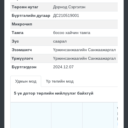
Төрсөн нутаг
Дорнод Сэргэлэн
Бүртгэлийн дугаар
ДС210519001
Микрочип
Тамга
босоо хайчин тамга
Зүс
саарал
Эзэмшигч
Үржинсанжаагийн Санжаажаргал
Үржүүлэгч
Үржинсанжаагийн Санжаажаргал
Бүртгэгдсэн
2024.12.07
Удмын мод
Үр төлийн мод
5 үе дотор төрлийн нийлүүлэг байхгүй
W. S. 
III & 
Kilroy
Эй П