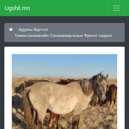
Ugshil.mn
Адууны бүртгэл
Үржинсанжаагийн Санжаажаргалын Фрегат саарал