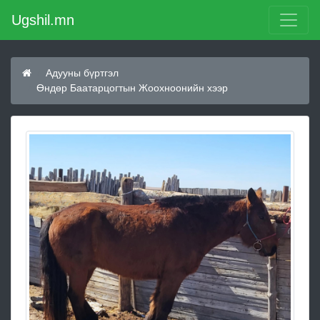
Ugshil.mn
Адууны бүртгэл
Өндөр Баатарцогтын Жоохноонийн хээр