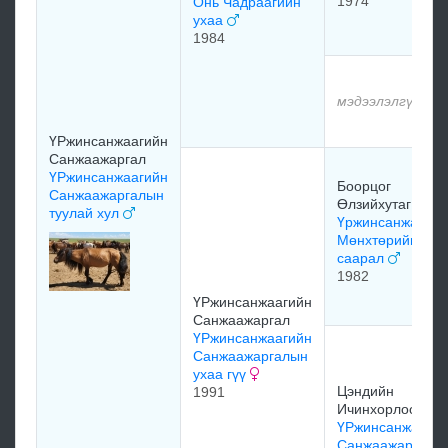
1974
Онь Чадраагийн
ухаа
1984
мэдээлэлгүй
ҮРжинсанжаагийн
Санжаажаргал
ҮРжинсанжаагийн
Боорцог
Санжаажаргалын
Өлзийхутаг
туулай хул
Үржинсанжаагий
Мөнхтөрийн
саарал
1982
ҮРжинсанжаагийн
Санжаажаргал
ҮРжинсанжаагийн
Санжаажаргалын
ухаа гүү
Цэндийн
1991
Ичинхорлоо
ҮРжинсанжааги
Санжаажаргалы