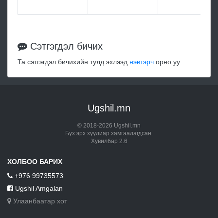
Сэтгэгдэл бичих
Та сэтгэгдэл бичихийн тулд эхлээд
нэвтэрч
орно уу.
Ugshil.mn
© 2018-2026 Ugshil.mn
Бүх эрх хуулиар хамгаалагдсан.
Хувилбар 2.6
ХОЛБОО БАРИХ
+976 99735573
Ugshil Amgalan
Улаанбаатар хот