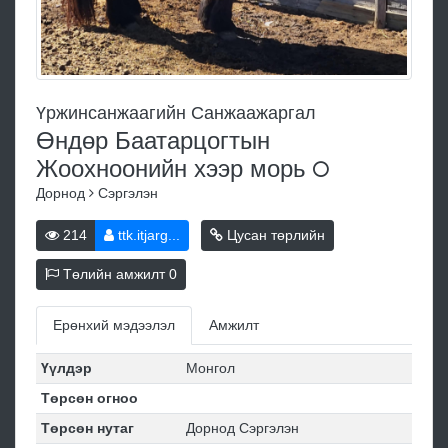
Үржинсанжаагийн Санжаажаргал
Өндөр Баатарцогтын
Жоохноонийн хээр
морь
Дорнод
Сэргэлэн
214
ttk.itjarg...
Цусан төрлийн
Төлийн амжилт
0
Ерөнхий мэдээлэл
Амжилт
Үүлдэр
Монгол
Төрсөн огноо
Төрсөн нутаг
Дорнод Сэргэлэн