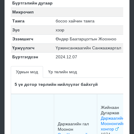
Бүртгэлийн дугаар
Микрочип
Тамга
босоо хайчин тамга
Зүс
хээр
Эзэмшигч
Өндөр Баатарцогтын Жоохноо
Үржүүлэгч
Үржинсанжаагийн Санжаажаргал
Бүртгэгдсэн
2024.12.07
Удмын мод
Үр төлийн мод
5 үе дотор төрлийн нийлүүлэг байхгүй
Жийнаан
Дугаржав
Даржаагийн гал
Моононгийн баг
Даржаагийн гал
хонгор
Моонон