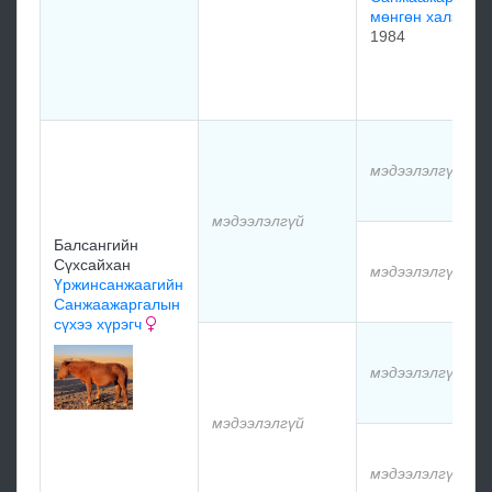
мөнгөн халзагч
1984
мэдээлэлгүй
мэдээлэлгүй
Балсангийн
Сүхсайхан
мэдээлэлгүй
Үржинсанжаагийн
Санжаажаргалын
сүхээ хүрэгч
мэдээлэлгүй
мэдээлэлгүй
мэдээлэлгүй