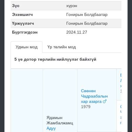
Зүс
хүрэн
Эзэмшигч
Гонирын Болдбаатар
Үржүүлэгч
Гонирын Болдбаатар
Бүртгэгдсэн
2024.11.27
Удмын мод
Үр төлийн мод
5 үе дотор төрлийн нийлүүлэг байхгүй
Баты
Лхамс
хар
Сөөнөн
1971
Чадраабалын
хар азарга
1979
Сөөн
Чадр
загал
Ядамын
гүү
Жамбалжамц
Адуу