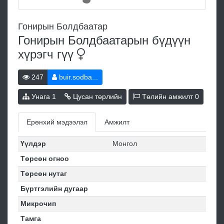
Гонирын Болдбаатар
Гонирын Болдбаатарын бүдүүн
хүрэгч
гүү
247
buir.sodba...
Унага
1
Цусан төрлийн
Төлийн амжилт
0
Ерөнхий мэдээлэл
Амжилт
Үүлдэр
Монгол
Төрсөн огноо
Төрсөн нутаг
Бүртгэлийн дугаар
Микрочип
Тамга