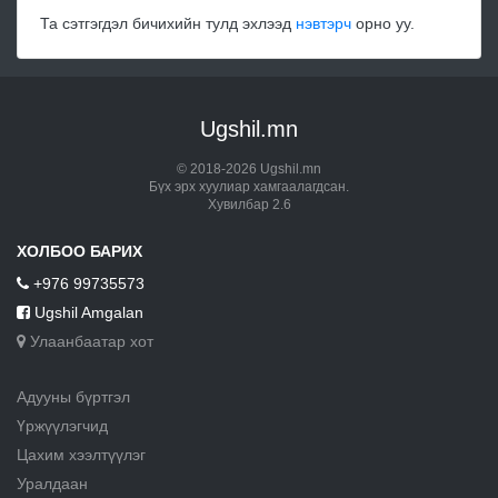
Та сэтгэгдэл бичихийн тулд эхлээд
нэвтэрч
орно уу.
Ugshil.mn
© 2018-2026 Ugshil.mn
Бүх эрх хуулиар хамгаалагдсан.
Хувилбар 2.6
ХОЛБОО БАРИХ
+976 99735573
Ugshil Amgalan
Улаанбаатар хот
Адууны бүртгэл
Үржүүлэгчид
Цахим хээлтүүлэг
Уралдаан