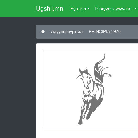
Ugshil.mn
Бүртгэл
Тэргүүлэх үзүүлэлт
Адууны бүртгэл
PRINCIPIA 1970