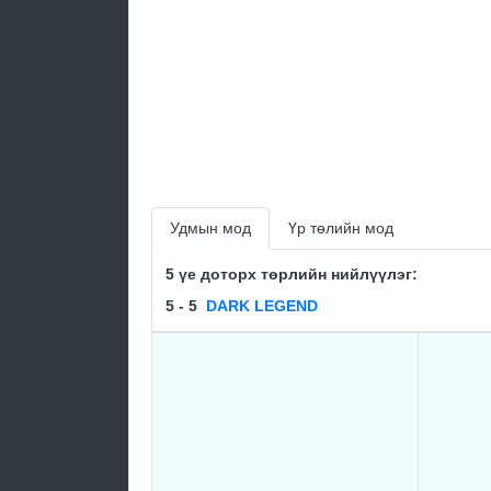
Удмын мод
Үр төлийн мод
5 үе доторх төрлийн нийлүүлэг:
5 - 5
DARK LEGEND