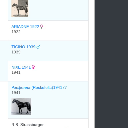
ARIADNE 1922
1922
TICINO 1939
1939
NIXE 1941
1941
Рокфелла (Rockefella)1941
1941
R.B. Strassburger