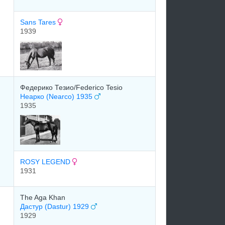
Sans Tares
1939
Федерико Тезио/Federico Tesio
Неарко (Nearco) 1935
1935
ROSY LEGEND
1931
The Aga Khan
Дастур (Dastur) 1929
1929