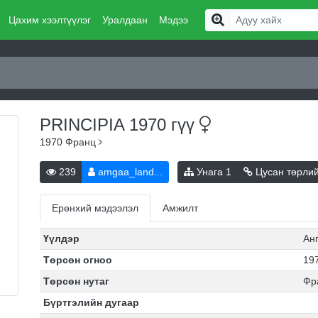
Цахим хээлтүүлэг
Уралдаан
Мэдээ
PRINCIPIA 1970
гүү
1970
Франц
239
amgaa_land...
Унага
1
Цусан төрли
Ерөнхий мэдээлэл
Амжилт
Үүлдэр
Ан
Төрсөн огноо
197
Төрсөн нутаг
Фр
Бүртгэлийн дугаар