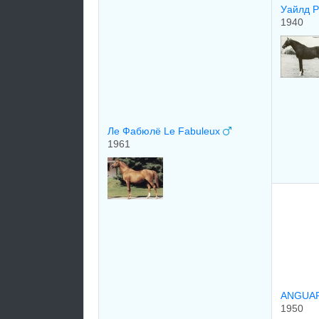
Уайлд Р
1940
Ле Фабюлё Le Fabuleux
1961
ANGUAR
1950