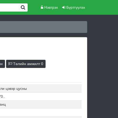
Нэвтрэх
Бүртгүүлэх
йн
Төлийн амжилт
0
гли цэвэр цусны
0..
анц