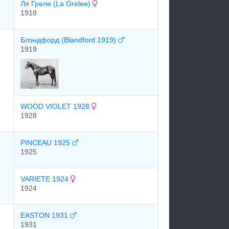
Ля Греле (La Grelee)
1918
Блэндфорд (Blandford 1919)
1919
WOOD VIOLET 1928
1928
PINCEAU 1925
1925
VARIETE 1924
1924
EASTON 1931
1931