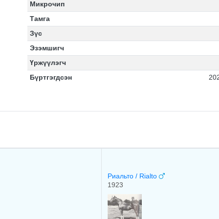
Микрочип
Тамга
Зүс
Эзэмшигч
Үржүүлэгч
Бүртгэгдсэн
20
Риальто / Rialto
1923