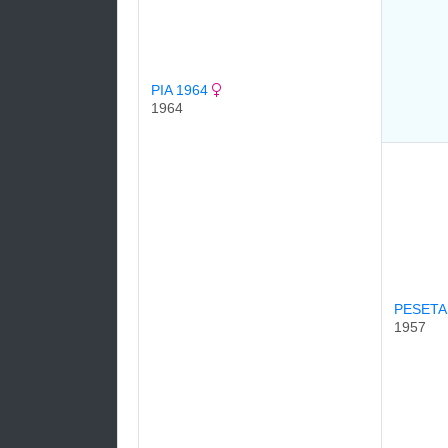
PIA 1964
1964
PESETA
1957