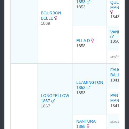
1853
QUEEN
1853
MARY 18
BOURBON
1843
BELLE
1869
VANDAL1
ELLA D
1850
1858
мэдээлэл
FAUGH-A
BALLAG
1841
LEAMINGTON
1853
1853
PANTAL
LONGFELLOW
MARE
1867
1841
1867
NANTURA
мэдээлэл
1855