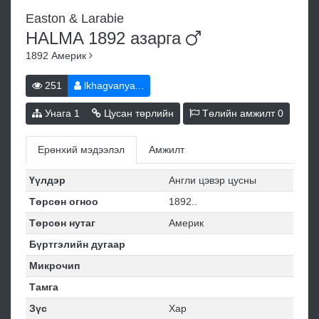
Easton & Larabie
HALMA 1892
азарга
1892
Америк
251
lkhagvanya...
Унага
1
Цусан төрлийн
Төлийн амжилт
0
Ерөнхий мэдээлэл
Амжилт
Үүлдэр
Англи цэвэр цусны
Төрсөн огноо
1892..
Төрсөн нутаг
Америк
Бүртгэлийн дугаар
Микрочип
Тамга
Зүс
Хар