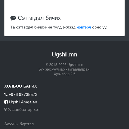
Сэтгэгдэл бичих
Та сэтгэгдэл бичихийн тулд эхлээд
нэвтэрч
орно уу.
Ugshil.mn
© 2018-2026 Ugshil.mn
Бүх эрх хуулиар хамгаалагдсан.
Хувилбар 2.6
ХОЛБОО БАРИХ
+976 99735573
Ugshil Amgalan
Улаанбаатар хот
Адууны бүртгэл