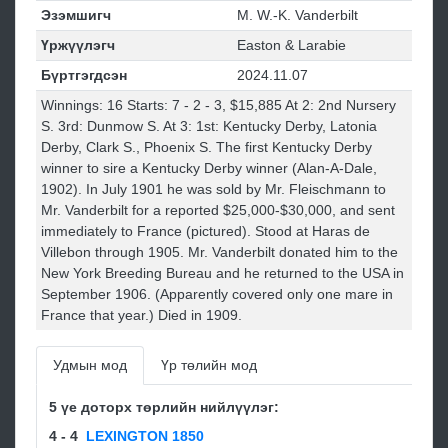
Эзэмшигч
M. W.-K. Vanderbilt
Үржүүлэгч
Easton & Larabie
Бүртгэгдсэн
2024.11.07
Winnings: 16 Starts: 7 - 2 - 3, $15,885 At 2: 2nd Nursery
S. 3rd: Dunmow S. At 3: 1st: Kentucky Derby, Latonia
Derby, Clark S., Phoenix S. The first Kentucky Derby
winner to sire a Kentucky Derby winner (Alan-A-Dale,
1902). In July 1901 he was sold by Mr. Fleischmann to
Mr. Vanderbilt for a reported $25,000-$30,000, and sent
immediately to France (pictured). Stood at Haras de
Villebon through 1905. Mr. Vanderbilt donated him to the
New York Breeding Bureau and he returned to the USA in
September 1906. (Apparently covered only one mare in
France that year.) Died in 1909.
Удмын мод
Үр төлийн мод
5 үе доторх төрлийн нийлүүлэг:
4 - 4
LEXINGTON 1850