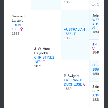
1855
мэдээлэл
John Bow
Samuel E.
WEST
Larabie
AUSTRAL
JULIA L
1885
AUSTRALIAN
1850
1885
1858
1858
EMILIA 1
J. W. Hunt
1840
Reynolds
CHRISTINE2
1871
LEXINGT
1871
1850
1850
P. Swigert
LA GRANDE
DUCHESSE
Sidney
1860
Burnbridg
ANN INN
1838