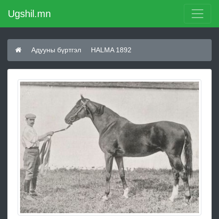
Ugshil.mn
Адууны бүртгэл
HALMA 1892