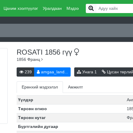
Цахим хээлтүүлэг
Уралдаан
Мэдээ
ROSATI 1856
гүү
1856
Франц
239
amgaa_land...
Унага
1
Цусан төрли
Ерөнхий мэдээлэл
Амжилт
Үүлдэр
Ан
Төрсөн огноо
185
Төрсөн нутаг
Фр
Бүртгэлийн дугаар