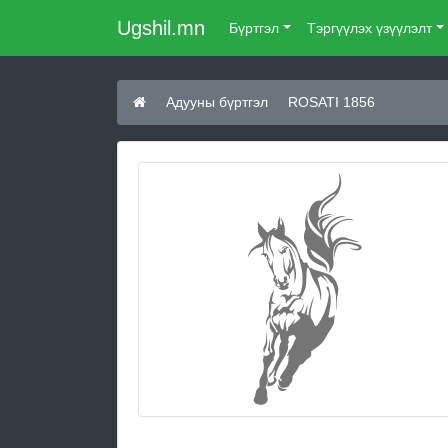
Ugshil.mn
Бүртгэл
Тэргүүлэх үзүүлэлт
Адууны бүртгэл
ROSATI 1856