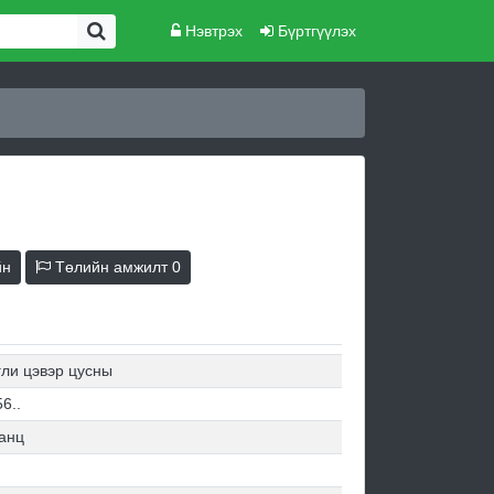
Нэвтрэх
Бүртгүүлэх
йн
Төлийн амжилт
0
гли цэвэр цусны
6..
анц