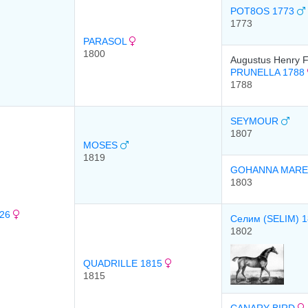
POT8OS 1773
1773
PARASOL
1800
Augustus Henry F
PRUNELLA 1788
1788
SEYMOUR
1807
MOSES
1819
GOHANNA MARE
1803
826
Селим (SELIM) 
1802
QUADRILLE 1815
1815