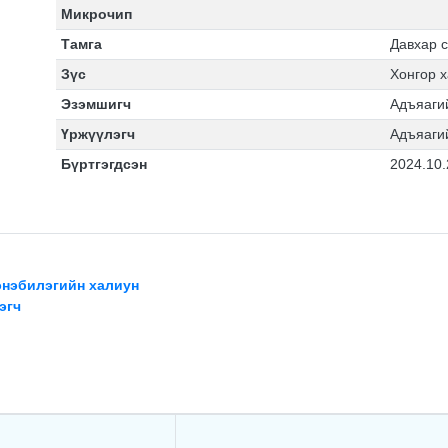
Микрочип
Тамга
Давхар 
Зүс
Хонгор 
Эзэмшигч
Адъяаги
Үржүүлэгч
Адъяаги
Бүртгэгдсэн
2024.10.
энэбилэгийн халиун
эгч