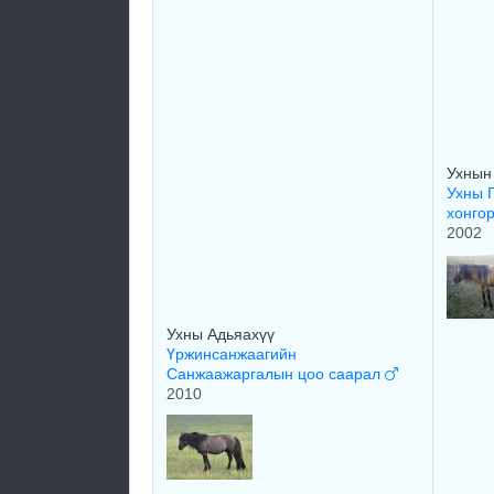
Ухнын
Ухны 
хонго
2002
Ухны Адьяахүү
Үржинсанжаагийн
Санжаажаргалын цоо саарал
2010