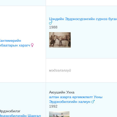
Цэндийн Эрдэнэсүрэнгийн сүрнээ буга
1988
Гантөмөрийн
нбаатарын харагч
мэдээлэлгүй
Аюушийн Ухна
алтан азарга өргөмжлөлт Ухны
Эрдэнэбилэгийн халиун
1992
Эрдэнэбилэг
Эрдэнэбилэгийн Шаргал