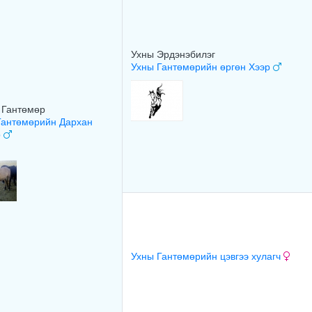
Ухны Эрдэнэбилэг
Ухны Гантөмөрийн өргөн Хээр
 Гантөмөр
Гантөмөрийн Дархан
р
Ухны Гантөмөрийн цэвгээ хулагч