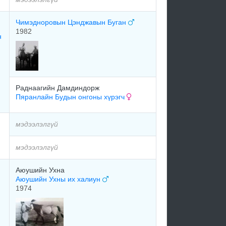
Чимэдноровын Цэнджавын Буган
1982
н
Раднаагийн Дамдиндорж
Пяранлайн Будын онгоны хүрэгч
мэдээлэлгүй
мэдээлэлгүй
Аюушийн Ухна
Аюушийн Ухны их халиун
1974