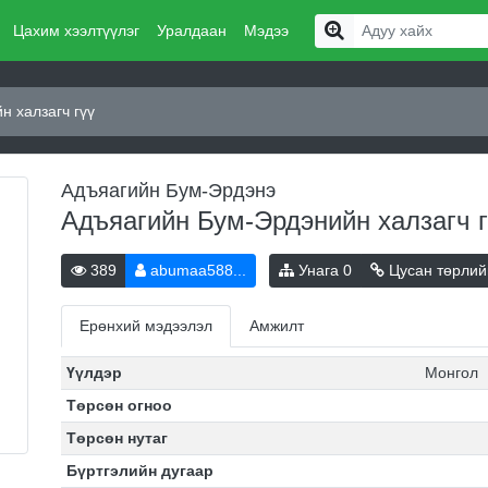
Цахим хээлтүүлэг
Уралдаан
Мэдээ
 халзагч гүү
Адъяагийн Бум-Эрдэнэ
Адъяагийн Бум-Эрдэнийн халзагч 
389
abumaa588...
Унага
0
Цусан төрлий
Ерөнхий мэдээлэл
Амжилт
Үүлдэр
Монгол
Төрсөн огноо
Төрсөн нутаг
Бүртгэлийн дугаар