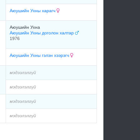
Аюушийн Ухны харагч
Аюушийн Ухна
Аюушийн Ухны доголон халтар
1976
Аюушийн Ухны гэлэн хээрэгч
мэдээлэлгүй
мэдээлэлгүй
мэдээлэлгүй
мэдээлэлгүй