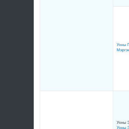
Ухны 
Мэргэ
Ухны 
Ухны 