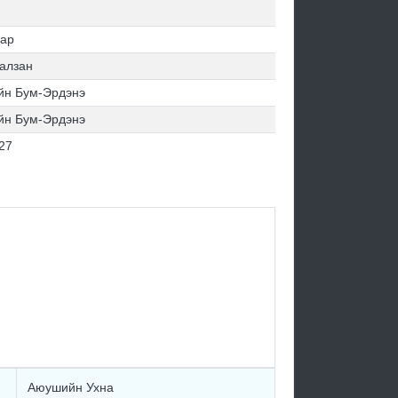
сар
халзан
йн Бум-Эрдэнэ
йн Бум-Эрдэнэ
27
Аюушийн Ухна