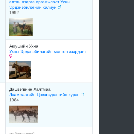
алтан азарга өргөмжлөлт Ухны
Эрдэнэбилэгийн халиун
1992
Аюушийн Ухна
Ухны Эрдэнэбилэгийн мөнгөн зээрдэгч
Дашзэгвийн Халтмаа
Лхамжаагийн Цэвэгсүрэнгийн хүрэн
1984
мэдээлэлгүй