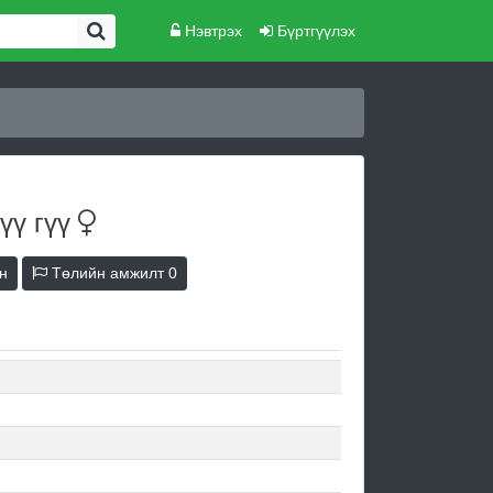
Нэвтрэх
Бүртгүүлэх
гүү
гүү
н
Төлийн амжилт
0