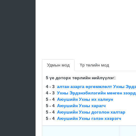
Удмын мод
Үр төлийн мод
5 үе доторх төрлийн нийлүүлэг:
4 - 3
алтан азарга өргөмжлөлт Ухны Эрд
4 - 3
Ухны Эрдэнэбилэгийн мөнгөн зээрд
5 - 4
Аюушийн Ухны их халиун
5 - 4
Аюушийн Ухны харагч
5 - 4
Аюушийн Ухны доголон халтар
5 - 4
Аюушийн Ухны гэлэн хээрэгч