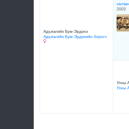
халза
2003
Адъяагийн Бум-Эрдэнэ
Адъяагийн Бум-Эрдэнийн борогч
Ухны 
Ухны 