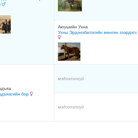
н
Аюушийн Ухна
Ухны Эрдэнэбилэгийн мөнгөн зээрдэгч
мэдээлэлгүй
Адъяа
Адъяагийн бор
мэдээлэлгүй