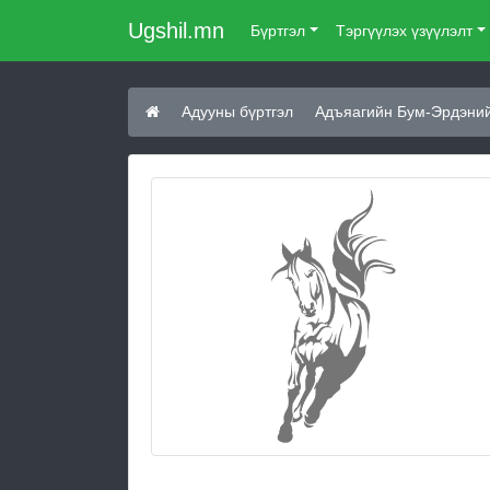
Ugshil.mn
Бүртгэл
Тэргүүлэх үзүүлэлт
Адууны бүртгэл
Адъяагийн Бум-Эрдэнийн