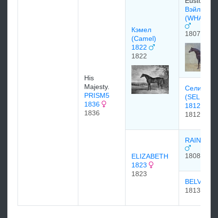
Euston St
Вэйлбоун
(WHALEB
Кэмел
1807
(Camel)
1822
1822
His
Majesty.
Селим Ме
PRISM5
(SELIM M
1836
1812
1836
1812
RAINBOW
1808
ELIZABETH
1823
1823
BELVOIRI
1813