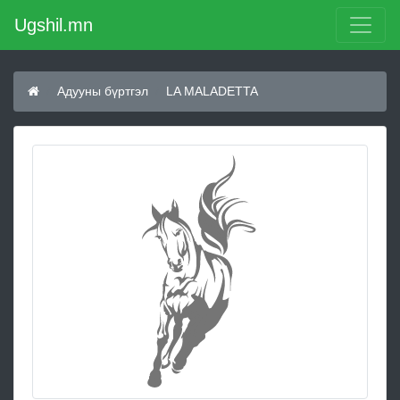
Ugshil.mn
Адууны бүртгэл
LA MALADETTA