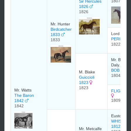
1807
Sir Hercules
1826
1826
Mr. Hunter
Birdcatcher
Lord Egre
1833
PERI 182
1833
1822
Mr. Bowes
Daly.
BOB BOO
M. Blake
1804
Guiccioli
1823
1823
Mr. Watts
FLIGHT 1
The Baron
1809
1842
1842
Euston St
WHISKER
1812
Mr. Metcalfe