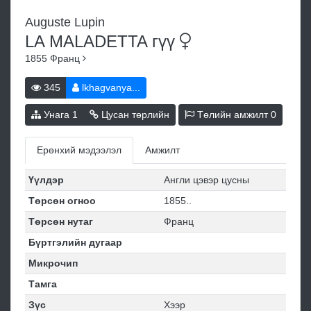
Auguste Lupin
LA MALADETTA
гүү
1855
Франц
345
lkhagvanya...
Унага
1
Цусан төрлийн
Төлийн амжилт
0
Ерөнхий мэдээлэл
Амжилт
Үүлдэр
Англи цэвэр цусны
Төрсөн огноо
1855..
Төрсөн нутаг
Франц
Бүртгэлийн дугаар
Микрочип
Тамга
Зүс
Хээр