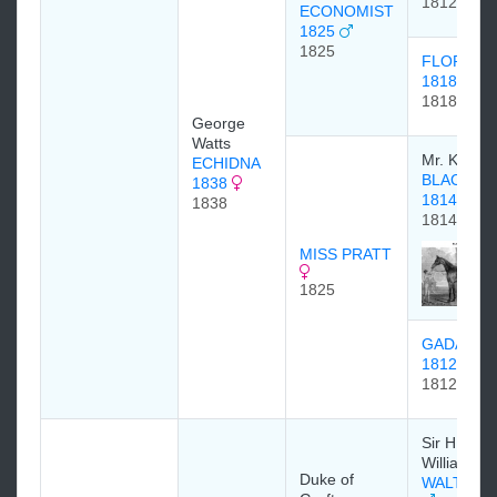
1812
ECONOMIST
1825
1825
FLORANT
1818
1818
George
Watts
Mr. Kirby.
ECHIDNA
BLACKLO
1838
1814
1838
1814
MISS PRATT
1825
GADABO
1812
1812
Sir H.
Williamson
Duke of
WALTON 