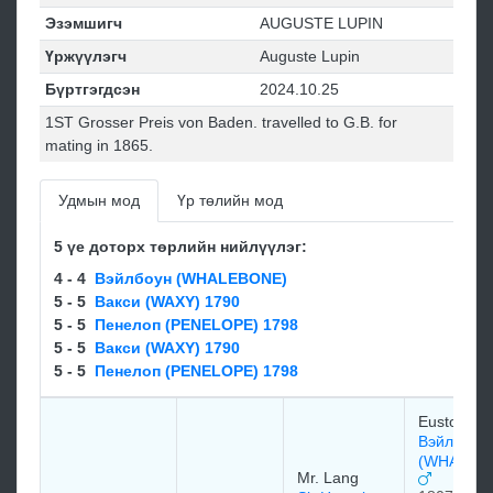
Эзэмшигч
AUGUSTE LUPIN
Үржүүлэгч
Auguste Lupin
Бүртгэгдсэн
2024.10.25
1ST Grosser Preis von Baden. travelled to G.B. for
mating in 1865.
Удмын мод
Үр төлийн мод
5 үе доторх төрлийн нийлүүлэг:
4 - 4
Вэйлбоун (WHALEBONE)
5 - 5
Вакси (WAXY) 1790
5 - 5
Пенелоп (PENELOPE) 1798
5 - 5
Вакси (WAXY) 1790
5 - 5
Пенелоп (PENELOPE) 1798
Euston St
Вэйлбоун
(WHALEB
Mr. Lang