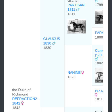
Grafton
1799
PARTISAN
1811
1811
PARASOL
1800
GLAUCUS
1830
1830
Селим
(SELIM) 1
1802
NANINE
1823
the Duke of
BIZARRE 
Richmond
REFRACTION2
1811
1842
1842