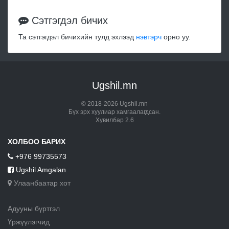
Сэтгэгдэл бичих
Та сэтгэгдэл бичихийн тулд эхлээд
нэвтэрч
орно уу.
Ugshil.mn
© 2018-2026 Ugshil.mn
Бүх эрх хуулиар хамгаалагдсан.
Хувилбар 2.6
ХОЛБОО БАРИХ
+976 99735573
Ugshil Amgalan
Улаанбаатар хот
Адууны бүртгэл
Үржүүлэгчид