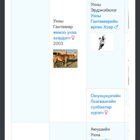
Ухны
1992
Эрдэнэбилэг
Ухны
Ухны
Гантөмөрийн
Гантөмөр
өргөн Хээр
жимээ ухаа
зээрдэгч
Аюуш
2003
Ухны
Эрдэ
мөнгө
Оюунцэцэгийн
мэдэ
Лхагваагийн
сүхбаатар
хүрэгч
мэдэ
Аюушийн
өвөө
Ухна
Гунга