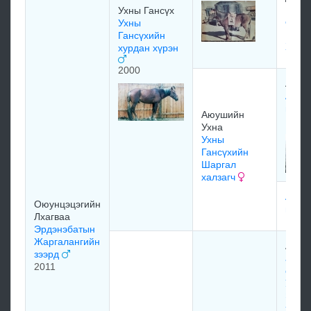
Бадр
Ухны Гансүх
өндө
Ухны
Гомб
Гансүхийн
Хүрэ
хурдан хүрэн
2000
Аюуш
Аюуш
их х
Аюушийн
1974
Ухна
Ухны
Гансүхийн
Шаргал
халзагч
Аюуш
Оюунцэцэгийн
гэлэн
Лхагваа
Эрдэнэбатын
Жаргалангийн
Аюуш
зээрд
алтан
2011
өргө
Ухны
Эрдэ
хали