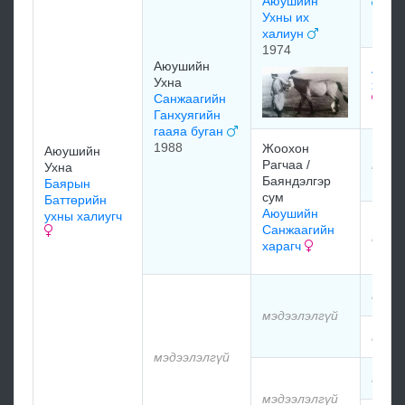
Аюушийн
1966
Ухны их
халиун
1974
Аюушийн
Аюуш
Ухна
хуучн
Санжаагийн
Ганхуягийн
гааяа буган
1988
Жоохон
Аюушийн
Рагчаа /
мэдэ
Ухна
Баяндэлгэр
Баярын
сум
Баттөрийн
Аюушийн
ухны халиугч
Санжаагийн
мэдэ
харагч
мэдэ
мэдээлэлгүй
мэдэ
мэдээлэлгүй
мэдэ
мэдээлэлгүй