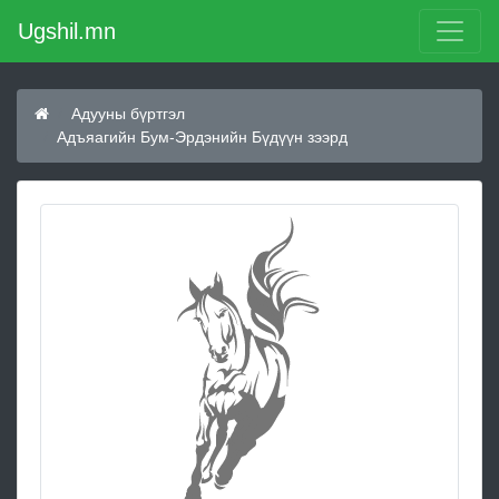
Ugshil.mn
Адууны бүртгэл
Адъяагийн Бум-Эрдэнийн Бүдүүн зээрд