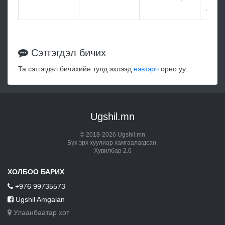
мэдэ
Сэтгэгдэл бичих
Та сэтгэгдэл бичихийн тулд эхлээд
нэвтэрч
орно уу.
Ugshil.mn
© 2018-2026 Ugshil.mn
Бүх эрх хуулиар хамгаалагдсан.
Хувилбар 2.6
ХОЛБОО БАРИХ
+976 99735573
Ugshil Amgalan
Улаанбаатар хот