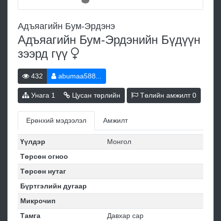
Адъяагийн Бум-Эрдэнэ
Адъяагийн Бум-Эрдэнийн Бүдүүн
зээрд
гүү
432
abumaa588...
Унага
1
Цусан төрлийн
Төлийн амжилт
0
Ерөнхий мэдээлэл
Амжилт
Үүлдэр
Монгол
Төрсөн огноо
Төрсөн нутаг
Бүртгэлийн дугаар
Микрочип
Тамга
Давхар сар