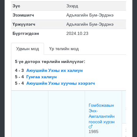
Зүс
Зээрд
Эзэмшигч
Адъяагийн Бум-Эрдэнэ
Үржүүлэгч
Адъяагийн Бум-Эрдэнэ
Бүртгэгдсэн
2024.10.23
Удмын мод
Үр төлийн мод
5 үе доторх төрлийн нийлүүлэг:
4 - 3
Аюушийн Ухны их халиун
5 - 4
Гунгаа халиун
5 - 4
Аюушийн Ухны хуучны хээрэгч
Гото
Моон
Гомбожавын
хээр
Энх-
1972
Амгалангийн
гоосой хүрэн
жийн
1985
Дуга