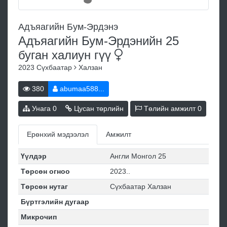
Адъяагийн Бум-Эрдэнэ
Адъяагийн Бум-Эрдэнийн 25
буган халиун
гүү
2023
Сүхбаатар
Халзан
380
abumaa588...
Унага
0
Цусан төрлийн
Төлийн амжилт
0
Ерөнхий мэдээлэл
Амжилт
Үүлдэр
Англи Монгол 25
Төрсөн огноо
2023..
Төрсөн нутаг
Сүхбаатар Халзан
Бүртгэлийн дугаар
Микрочип