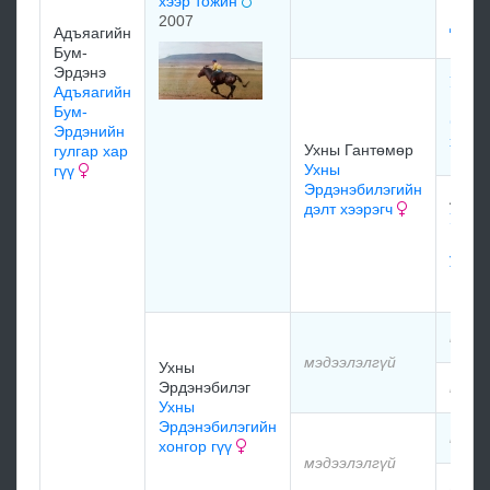
хээр тожин
Баат
2007
дэлг
Адъяагийн
Бум-
Эрдэнэ
Ухны
Адъяагийн
Гант
Бум-
бунда
Эрдэнийн
хүрэ
Ухны Гантөмөр
гулгар хар
Ухны
гүү
Эрдэнэбилэгийн
Аюуш
дэлт хээрэгч
Ухны
Гант
улаан
1987
мэдэ
мэдээлэлгүй
Ухны
Эрдэнэбилэг
мэдэ
Ухны
Эрдэнэбилэгийн
мэдэ
хонгор гүү
мэдээлэлгүй
мэдэ