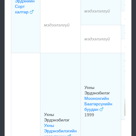
Эрдэнийн
мэдэ
Сорт
мэдээлэлгүй
халтар
мэдэ
мэдээлэлгүй
мэдэ
мэдээлэлгүй
мэдэ
Аюуш
алтан
өргө
Ухны
Эрдэ
хали
Ухны
1992
Эрдэнэбилэг
Моононгийн
Баатарсүхийн
буудан
Ухны
1999
Эрдэнэбилэг
Ухны
Буни
Эрдэнэбилэгийн
Моон