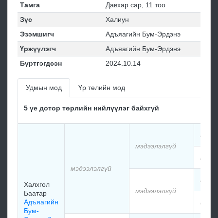
Тамга
Давхар сар, 11 тоо
Зүс
Халиун
Эзэмшигч
Адъяагийн Бум-Эрдэнэ
Үржүүлэгч
Адъяагийн Бум-Эрдэнэ
Бүртгэгдсэн
2024.10.14
Удмын мод
Үр төлийн мод
5 үе дотор төрлийн нийлүүлэг байхгүй
мэдэ
мэдээлэлгүй
мэдэ
мэдээлэлгүй
мэдэ
Халхгол
мэдээлэлгүй
Баатар
Адъяагийн
мэдэ
Бум-