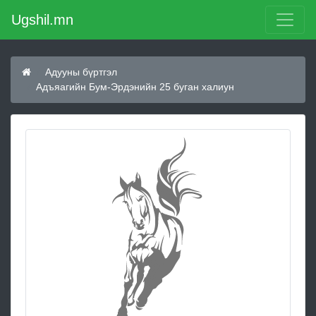
Ugshil.mn
Адууны бүртгэл
Адъяагийн Бум-Эрдэнийн 25 буган халиун