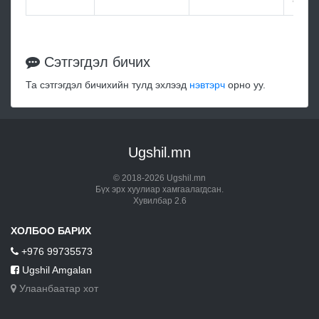
Сэтгэгдэл бичих
Та сэтгэгдэл бичихийн тулд эхлээд
нэвтэрч
орно уу.
Ugshil.mn
© 2018-2026 Ugshil.mn
Бүх эрх хуулиар хамгаалагдсан.
Хувилбар 2.6
ХОЛБОО БАРИХ
+976 99735573
Ugshil Amgalan
Улаанбаатар хот