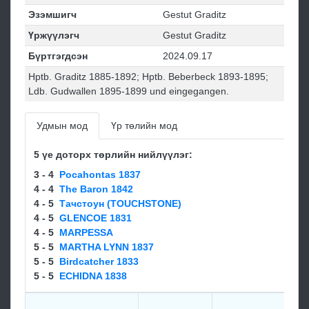
Эзэмшигч
Gestut Graditz
Үржүүлэгч
Gestut Graditz
Бүртгэгдсэн
2024.09.17
Hptb. Graditz 1885-1892; Hptb. Beberbeck 1893-1895;
Ldb. Gudwallen 1895-1899 und eingegangen.
Удмын мод
Үр төлийн мод
5 үе доторх төрлийн нийлүүлэг:
3 - 4
Pocahontas 1837
4 - 4
The Baron 1842
4 - 5
Тачстоун (TOUCHSTONE)
4 - 5
GLENCOE 1831
4 - 5
MARPESSA
5 - 5
MARTHA LYNN 1837
5 - 5
Birdcatcher 1833
5 - 5
ECHIDNA 1838
FI