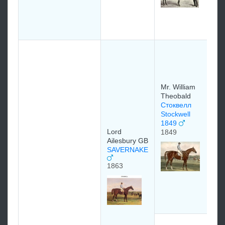
Ha
M
18
Mr
Th
18
Mr. William
Theobald
Стоквелл
Stockwell
1849
Lord
1849
Ro
Ailesbury GB
Ha
SAVERNAKE
Po
18
1863
18
TH