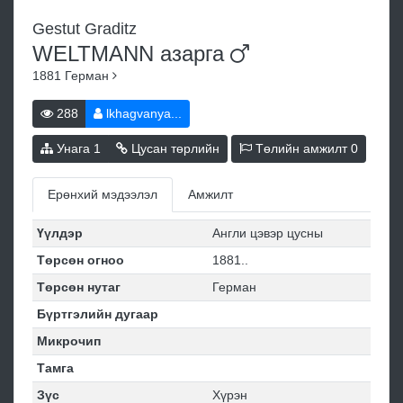
Gestut Graditz
WELTMANN
азарга
1881
Герман
288
lkhagvanya...
Унага
1
Цусан төрлийн
Төлийн амжилт
0
Ерөнхий мэдээлэл
Амжилт
Үүлдэр
Англи цэвэр цусны
Төрсөн огноо
1881..
Төрсөн нутаг
Герман
Бүртгэлийн дугаар
Микрочип
Тамга
Зүс
Хүрэн