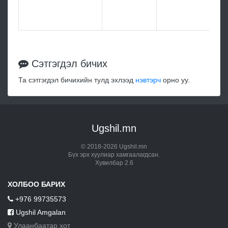
He
18
Сэтгэгдэл бичих
Та сэтгэгдэл бичихийн тулд эхлээд
нэвтэрч
орно уу.
Ugshil.mn
© 2018-2026 Ugshil.mn
Бүх эрх хуулиар хамгаалагдсан.
Хувилбар 2.6
ХОЛБОО БАРИХ
+976 99735573
Ugshil Amgalan
Улаанбаатар хот