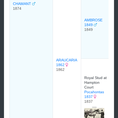
CHAMANT
(T
1874
18
AMBROSE
1849
1849
AN
18
ARAUCARIA
Ge
1862
Vil
1862
of
Royal Stud at
GL
Hampton
18
Court
Pocahontas
1837
1837
Ro