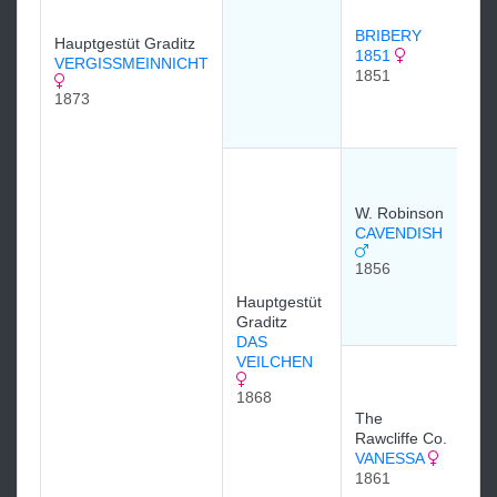
18
BRIBERY
Hauptgestüt Graditz
1851
VERGISSMEINNICHT
1851
SP
1873
18
VO
18
18
W. Robinson
CAVENDISH
1856
C
B
Hauptgestüt
18
Graditz
DAS
VEILCHEN
Нь
(N
1868
18
The
18
Rawcliffe Co.
VANESSA
1861
Mr