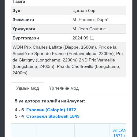
Тамга
Зүс
Цагаан бор
Эзэмшигч
M. François Dupré
Үржүүлэгч
M. Jean Couturie
Бүртгэгдсэн
2024.09.11
WON Prix Charles Laffitte (Dieppe, 1600m), Prix de la
Société de Sport de France (Fontainebleau, 2300m), Prix
de Glatigny (Longchamp, 2200m) 2ND Prix Vermeille
(Longchamp, 2400m), Prix de Cheffreville (Longchamp,
2400m)
Удмын мод
Үр төлийн мод
5 үе доторх төрлийн нийлүүлэг:
4 - 5
Гэлопин (Galopin) 1872
5 - 4
Стоквелл Stockwell 1849
ATLANTIC
1871