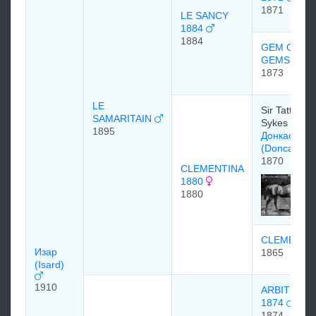
1871
LE SANCY
1884
1884
GEM OF
GEMS
1873
LE
Sir Tatton
SAMARITAIN
Sykes
1895
Донкастер
(Doncaster
1870
CLEMENTINA
1880
1880
CLEMENC
Изар
1865
(Isard)
1910
ARBITRAT
1874
1874