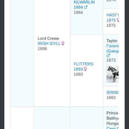
KILWARLIN
1884
1884
HASTY GIR
1875
1875
Lord Crewe
Taylor Shar
IRISH IDYLL
Гэлопин
1898
(Galopin) 1
1872
FLITTERS
1893
1893
IERNE 188
1882
Prince
Batthyany o
Hungary
Сент Сайм