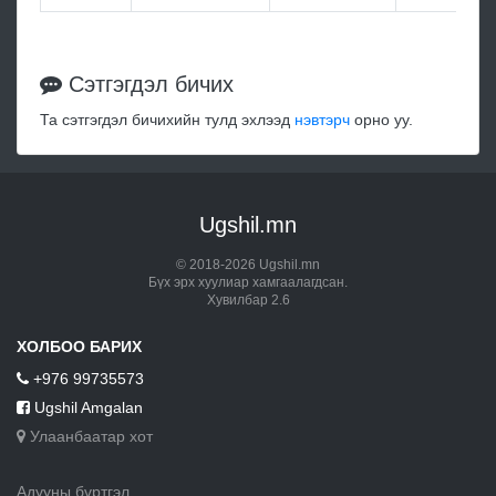
Сэтгэгдэл бичих
Та сэтгэгдэл бичихийн тулд эхлээд
нэвтэрч
орно уу.
Ugshil.mn
© 2018-2026 Ugshil.mn
Бүх эрх хуулиар хамгаалагдсан.
Хувилбар 2.6
ХОЛБОО БАРИХ
+976 99735573
Ugshil Amgalan
Улаанбаатар хот
Адууны бүртгэл