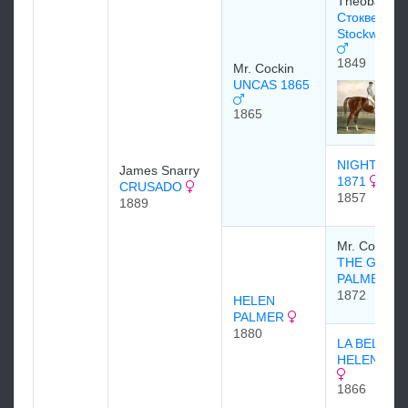
Theobald
Стоквелл
Stockwell 1
1849
Mr. Cockin
UNCAS 1865
1865
NIGHTINGA
James Snarry
1871
CRUSADO
1857
1889
Mr. Cookso
THE GREY
PALMER
1872
HELEN
PALMER
1880
LA BELLE
HELENE 18
1866