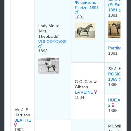
Флоризeль
(St Simon)
Florizel 1891
1881
1881
1891
Lady Meux
'Mrs.
Theobalds'
VOLODYOVSKI
Perdita 188
1898
1881
Sir J. Hawle
ROSICRUC
1865
G.C. Carew-
1865
Gibson
LA REINE
1884
HUE AND C
2
Mr. J. S.
1865
Harrison
BEATTIE
Mr. William
1904