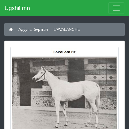
Ugshil.mn
Адууны бүртгэл
L'AVALANCHE