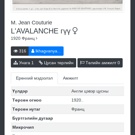
M. Jean Couturie
L'AVALANCHE
гүү
1920
Франц
316
lkhagvanya...
Унага
1
Цусан төрлийн
Төлийн амжилт
0
Ерөнхий мэдээлэл
Амжилт
Үүлдэр
Англи цэвэр цусны
Төрсөн огноо
1920..
Төрсөн нутаг
Франц
Бүртгэлийн дугаар
Микрочип