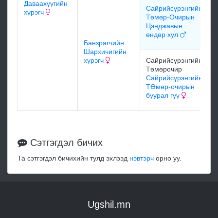
Даваахүүгийн
Сайрийсүрэнгийн
хүрэгч
Төмөр-Очирын
Цэнджавын
өндөр хул
Банзрагчийн
Шархичигийн
хүрэгч
Сайрийсүрэнгийн
Төмөрочир
Сайрийсүрэнгийн
ТӨмөр-очирын
буурал гүү
Сэтгэгдэл бичих
Та сэтгэгдэл бичихийн тулд эхлээд
нэвтэрч
орно уу.
Ugshil.mn