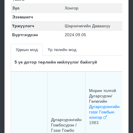
Зүс
Хонгор
Эзэмшигч
Үржүүлэгч
Шархичигийн Даваахүү
Бүртгэгдсэн
2024.09.05
Удмын мод
Үр төлийн мод
5 үе дотор төрлийн нийлүүлэг байхгүй
Морин толгой
Дугарсүрэн/
Гөлөгийн
Дугарсүрэнгийн
гэзэг Гомбын
хонгор
Дугарсүрэнгийн
1983
Гомбосүрэн /
Гэзэг Гомбо