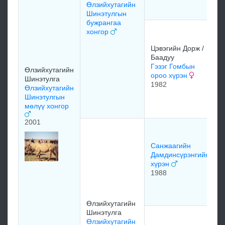
Өлзийхутагийн
Шинэтулгын
бужрангаа
хонгор
Цэвэгийн Дорж /
Баадуу
Гэзэг Гомбын
Өлзийхутагийн
ороо хүрэн
Шинэтулга
1982
Өлзийхутагийн
Шинэтулгын
мөлүү хонгор
2001
Санжаагийн
Дамдинсүрэнгийн
хүрэн
1988
Өлзийхутагийн
Шинэтулга
Өлзийхутагийн