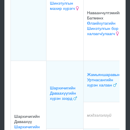
Шинэтулгын
махир хүрэгч
Наваанчүлтэмийн
Батмөнх
Өлзийхутагийн
Шинэтулгын бор
халзагч/улаагч
Жамьяншаравын
Уртнасангийн
хүрэн халзан
Шархичигийн
Даваахүүгийн
хүрэн зээрд
мэдээлэлгүй
Шархичигийн
Даваахүү
Шархичигийн