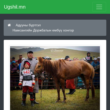
Ugshil.mn
Адууны бүртгэл
Намсангийн Доржбатын ембүү хонгор