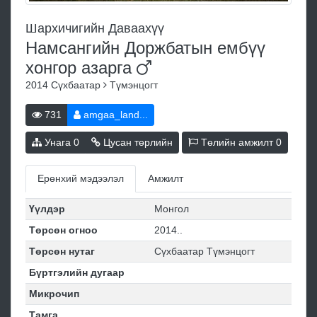
Шархичигийн Даваахүү
Намсангийн Доржбатын ембүү
хонгор
азарга
2014
Сүхбаатар
Түмэнцогт
731
amgaa_land...
Унага
0
Цусан төрлийн
Төлийн амжилт
0
Ерөнхий мэдээлэл
Амжилт
Үүлдэр
Монгол
Төрсөн огноо
2014..
Төрсөн нутаг
Сүхбаатар Түмэнцогт
Бүртгэлийн дугаар
Микрочип
Тамга