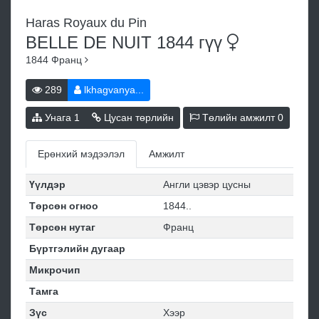
Haras Royaux du Pin
BELLE DE NUIT 1844
гүү
1844
Франц
289
lkhagvanya...
Унага
1
Цусан төрлийн
Төлийн амжилт
0
Ерөнхий мэдээлэл
Амжилт
Үүлдэр
Англи цэвэр цусны
Төрсөн огноо
1844..
Төрсөн нутаг
Франц
Бүртгэлийн дугаар
Микрочип
Тамга
Зүс
Хээр