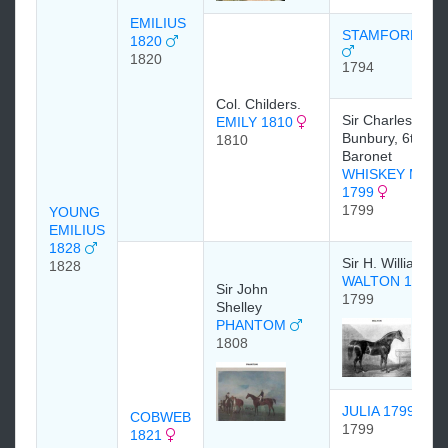
EMILIUS
STAMFORD 179
1820
1820
1794
Col. Childers.
Sir Charles
EMILY 1810
Bunbury, 6th
1810
Baronet
WHISKEY MAR
1799
1799
YOUNG
EMILIUS
1828
Sir H. Williamso
1828
WALTON 1799
Sir John
1799
Shelley
PHANTOM
1808
JULIA 1799
COBWEB
1799
1821