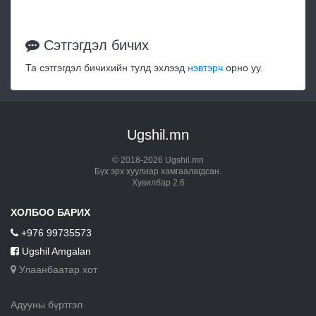
Сэтгэгдэл бичих
Та сэтгэгдэл бичихийн тулд эхлээд
нэвтэрч
орно уу.
Ugshil.mn
© 2018-2026 Ugshil.mn
Бүх эрх хуулиар хамгаалагдсан.
Хувилбар 2.6
ХОЛБОО БАРИХ
+976 99735573
Ugshil Amgalan
Улаанбаатар хот
Адууны бүртгэл