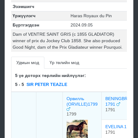
Эзэмшигч
Үржүүлэгч
Haras Royaux du Pin
Бүртгэгдсэн
2024.09.05
Dam of VENTRE SAINT GRIS (c 1855 GLADIATOR)
winner of prix du Jockey Club 1858. She also produced
Good Night, dam of the Prix Gladiateur winner Pourquoi.
Удмын мод
Үр төлийн мод
5 үе доторх төрлийн нийлүүлэг:
5 - 5
SIR PETER TEAZLE
Орвилль
BENINGBROUG
(ORVILLE)1799
1791
1791
1799
EVELINA 1791
1791