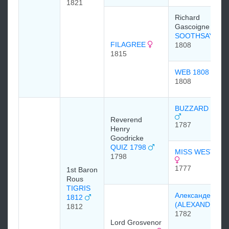
1821
Richard
Gascoigne
SOOTHSAYER
FILAGREE
1808
1815
WEB 1808
1808
BUZZARD 1787
Reverend
1787
Henry
Goodricke
QUIZ 1798
MISS WEST 177
1798
1777
1st Baron
Rous
TIGRIS
Александер
1812
(ALEXANDER)
1812
1782
Lord Grosvenor