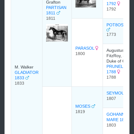
Grafton
1792
PARTISAN
1792
1811
1811
POT8OS 177
1773
PARASOL
Augustus Hen
1800
FitzRoy, 3rd
Duke of Graft
PRUNELLA
M. Walker
1788
GLADIATOR
1788
1833
1833
SEYMOUR
1807
MOSES
1819
GOHANNA
MARE 1803
1803