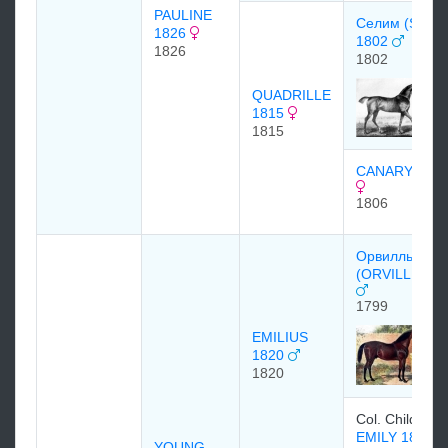
PAULINE
Селим (SELI
1826
1802
1826
1802
QUADRILLE
1815
1815
CANARY BIR
1806
Орвилль
(ORVILLE)17
1799
EMILIUS
1820
1820
Col. Childers.
EMILY 1810
YOUNG