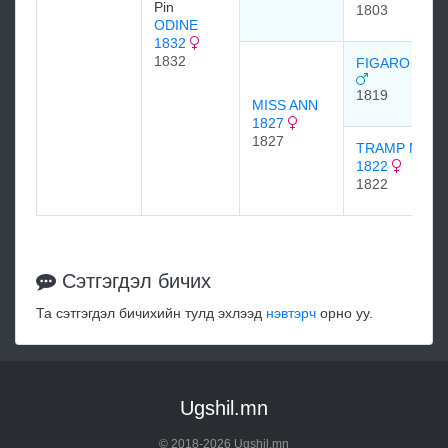
Pin
1803
ODINE
1832
1832
FIGARO 1819
1819
MISS ANN
1827
1827
TRAMP MAR
1822
1822
Сэтгэгдэл бичих
Та сэтгэгдэл бичихийн тулд эхлээд
нэвтэрч
орно уу.
Ugshil.mn
© 2018-2026 Ugshil.mn