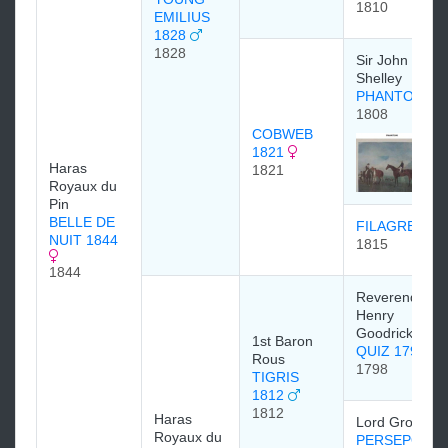
1810
EMILIUS
1828
1828
Sir John
Shelley
PHANTOM
1808
COBWEB
1821
Haras
1821
Royaux du
Pin
BELLE DE
FILAGREE
NUIT 1844
1815
1844
Reverend
Henry
Goodricke
1st Baron
QUIZ 1798
Rous
1798
TIGRIS
1812
1812
Haras
Lord Grosven
Royaux du
PERSEPOLIS