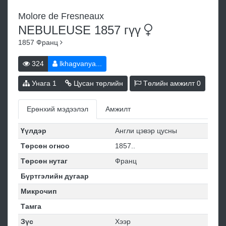
Molore de Fresneaux
NEBULEUSE 1857
гүү
1857
Франц
324
lkhagvanya...
Унага
1
Цусан төрлийн
Төлийн амжилт
0
Ерөнхий мэдээлэл
Амжилт
Үүлдэр
Англи цэвэр цусны
Төрсөн огноо
1857..
Төрсөн нутаг
Франц
Бүртгэлийн дугаар
Микрочип
Тамга
Зүс
Хээр