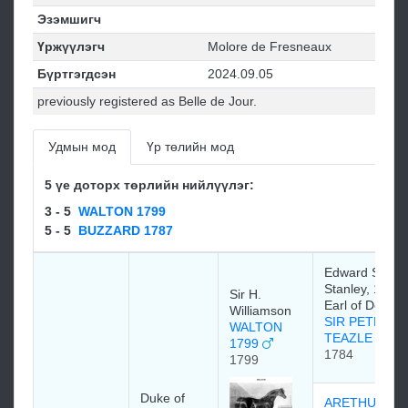
Эзэмшигч
Үржүүлэгч
Molore de Fresneaux
Бүртгэгдсэн
2024.09.05
previously registered as Belle de Jour.
Удмын мод
Үр төлийн мод
5 үе доторх төрлийн нийлүүлэг:
3 - 5
WALTON 1799
5 - 5
BUZZARD 1787
Edward Smith
Stanley, 12th
Sir H.
Earl of Derby
Williamson
SIR PETER
WALTON
TEAZLE
1799
1784
1799
Duke of
ARETHUSA