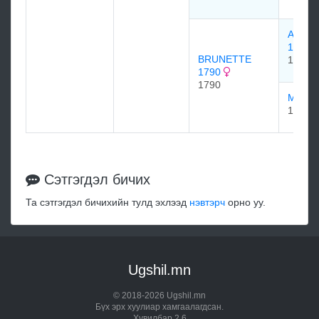
AMAR
1766
BRUNETTE
1766
1790
1790
MAYF
1771
Сэтгэгдэл бичих
Та сэтгэгдэл бичихийн тулд эхлээд
нэвтэрч
орно уу.
Ugshil.mn
© 2018-2026 Ugshil.mn
Бүх эрх хуулиар хамгаалагдсан.
Хувилбар 2.6