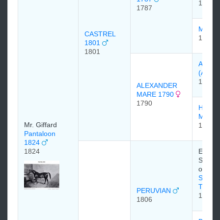
1773
1787
MISF
CASTREL
1775
1801
1801
Алекс
(ALE
1782
ALEXANDER
MARE 1790
1790
HIGHF
MARE
Mr. Giffard
1780
Pantaloon
1824
1824
Edward
Stanley
of Der
SIR P
TEAZ
PERUVIAN
1784
1806