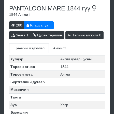
PANTALOON MARE 1844
гүү
1844
Англи
280
lkhagvanya...
Унага
1
Цусан төрлийн
Төлийн амжилт
0
Ерөнхий мэдээлэл
Амжилт
Үүлдэр
Англи цэвэр цусны
Төрсөн огноо
1844..
Төрсөн нутаг
Англи
Бүртгэлийн дугаар
Микрочип
Тамга
Зүс
Хээр
Эзэмшигч