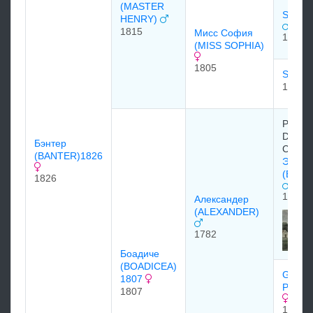
(MASTER
STAMF
HENRY)
1815
Мисс София
1794
(MISS SOPHIA)
1805
SOPHI
1798
Prince 
Duke o
Бэнтер
Cumbe
(BANTER)1826
Эклип
(ECLI
1826
1764
Александер
(ALEXANDER)
1782
Боадиче
(BOADICEA)
GREC
1807
PRINC
1807
1770