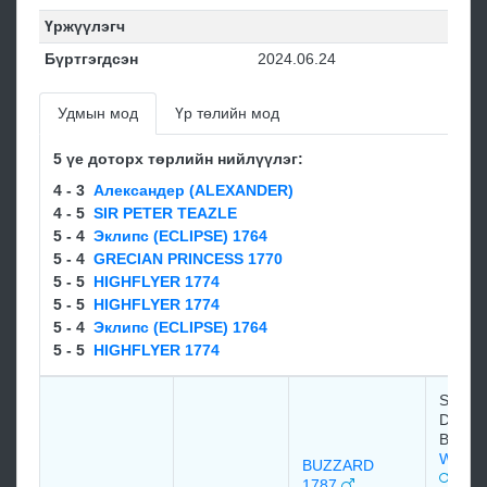
Үржүүлэгч
Бүртгэгдсэн
2024.06.24
Удмын мод
Үр төлийн мод
5 үе доторх төрлийн нийлүүлэг:
4 - 3
Александер (ALEXANDER)
4 - 5
SIR PETER TEAZLE
5 - 4
Эклипс (ECLIPSE) 1764
5 - 4
GRECIAN PRINCESS 1770
5 - 5
HIGHFLYER 1774
5 - 5
HIGHFLYER 1774
5 - 4
Эклипс (ECLIPSE) 1764
5 - 5
HIGHFLYER 1774
Sir Ch
Davers
Barone
WOOD
BUZZARD
1787