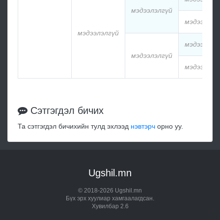
мэдээлэлгүй
мэдээлэлг
мэдээлэлгүй
мэдээлэлг
мэдээлэлгүй
мэдээлэлг
Сэтгэгдэл бичих
Та сэтгэгдэл бичихийн тулд эхлээд
нэвтэрч
орно уу.
Ugshil.mn
© 2018-2026 Ugshil.mn
Бүх эрх хуулиар хамгаалагдсан.
Хувилбар 2.6