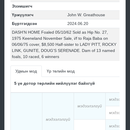
Эзэмшигч
Үржүүлэгч
John W. Greathouse
Бүртгэгдсэн
2024.06.20
DASH'N HOME Foaled 05/10/62 Sold as Hip No. 27,
1975 Keeneland November Sale, i/f to Raja Baba on
06/06/75 cover, $8,500 Half-sister to LADY PITT, ROCKY
LINK, GUNITE, DOUG'S SERENADE. Dam of 13 named
foals, 10 raced, 6 winners
Удмын мод
Үр төлийн мод
5 үе дотор төрлийн нийлүүлэг байхгүй
мэдээлэлг
мэдээлэлгүй
мэдээлэлг
мэдээлэлгүй
мэдээлэлг