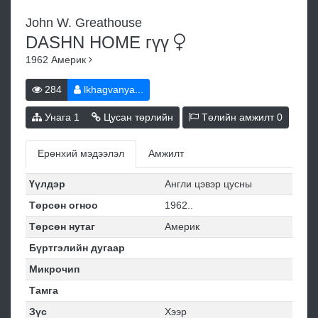
John W. Greathouse
DASHN HOME
гүү
1962
Америк
284
lkhagvanya...
Унага
1
Цусан төрлийн
Төлийн амжилт
0
Ерөнхий мэдээлэл
Амжилт
Үүлдэр
Англи цэвэр цусны
Төрсөн огноо
1962..
Төрсөн нутаг
Америк
Бүртгэлийн дугаар
Микрочип
Тамга
Зүс
Хээр