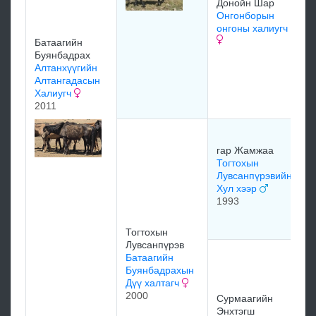
Донойн Шар
Онгонборын
онгоны халиугч
Батаагийн
Буянбадрах
Алтанхүүгийн
Д
Алтангадасын
г
Халиугч
2011
Л
Ж
гар Жамжаа
г
Тогтохын
х
Лувсанпүрэвийн
1
Хул хээр
1993
м
Тогтохын
Лувсанпүрэв
С
Батаагийн
Э
Буянбадрахын
х
Дүү халтагч
1
2000
Сурмаагийн
Энхтэгш