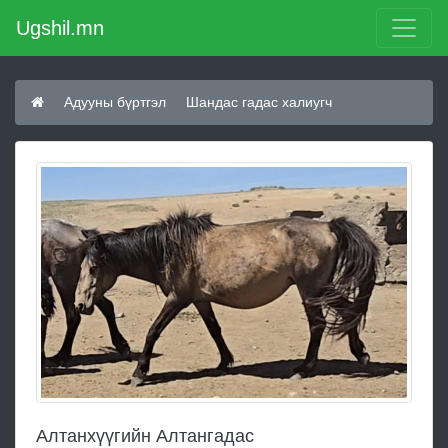
Ugshil.mn
Адууны бүртгэл
Шандас гадас халиугч
Алтанхүүгийн Алтангадас