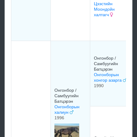
Цээстийн
1
Моондойн
халтагч
ц
М
г
П
Ц
Онгонбор /
О
Самбуугийн
б
Батцэрэн
1
Онгонборын
хонгор азарга
1990
А
Онгонбор /
О
Самбуугийн
Ш
Батцэрэн
Онгонборын
халиун
Д
1996
Ч
Д
х
1