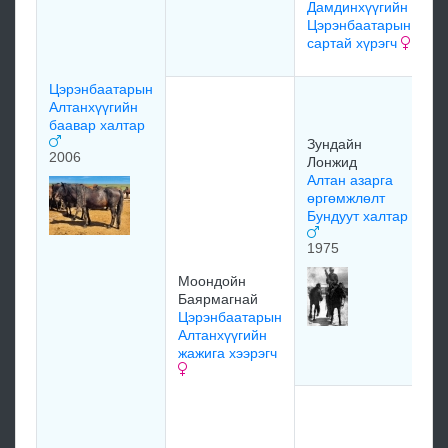
Дамдинхүүгийн
м
Цэрэнбаатарын
сартай хүрэгч
м
Цэрэнбаатарын
Г
Алтанхүүгийн
Б
баавар халтар
П
Зундайн
Ц
2006
Лонжид
О
Алтан азарга
ш
өргөмжлөлт
1
Бундуут халтар
1975
Моондойн
Баярмагнай
Цэрэнбаатарын
З
Алтанхүүгийн
Л
жажига хээрэгч
н
д
Ц
с