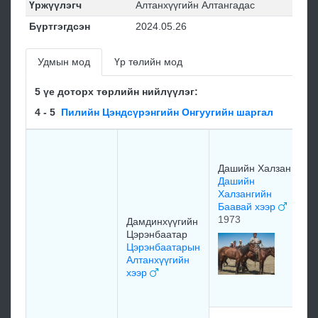
Үржүүлэгч
Алтанхүүгийн Алтангадас
Бүртгэгдсэн
2024.05.26
Удмын мод
Үр төлийн мод
5 үе доторх төрлийн нийлүүлэг:
4 - 5
Пилийн Цэндсүрэнгийн Онгуугийн шаргал
н
Т
Дашийн Халзан
Д
Дашийн
Т
Халзангийн
х
Баавай хээр
1
1973
Дамдинхүүгийн
Цэрэнбаатар
т
Цэрэнбаатарын
Д
Алтанхүүгийн
Ш
хээр
х