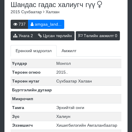
Шандас гадас халиугч
гүү
2015
Сүхбаатар
Халзан
737
amgaa_land...
Унага
2
Цусан төрлийн
Төлийн амжилт
0
Ерөнхий мэдээлэл
Амжилт
Үүлдэр
Монгол
Төрсөн огноо
2015..
Төрсөн нутаг
Сүхбаатар Халзан
Бүртгэлийн дугаар
Микрочип
Тамга
Эрхийтэй онги
Зүс
Халиун
Эзэмшигч
Хишигбилэгийн Амгаланбаатар