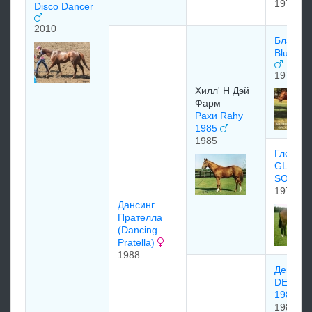
1978
Disco Dancer
2010
Блашинг
Blushin
1974
Xилл' H Дэй
Фаpм
Рахи Rahy
1985
1985
Глориес
GLORI
SONG 1
1976
Дансинг
Прателла
(Dancing
Pratella)
1988
Девилз 
DEVILS
1981
1981