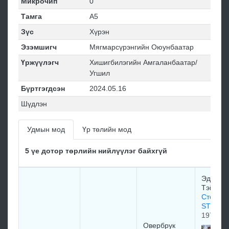
Микрочип
0
Тамга
А5
Зүс
Хүрэн
Эзэмшигч
Мягмарсүрэнгийн Оюунбаатар
Үржүүлэгч
Хишигбилэгийн Амгаланбаатар/
Угшил
Бүртгэгдсэн
2024.05.16
Шүдлэн
Удмын мод
Үр төлийн мод
5 үе дотор төрлийн нийлүүлэг байхгүй
Эдвaрд 
Tэйлoр
Сторм 
STORM
1978
Овербрук