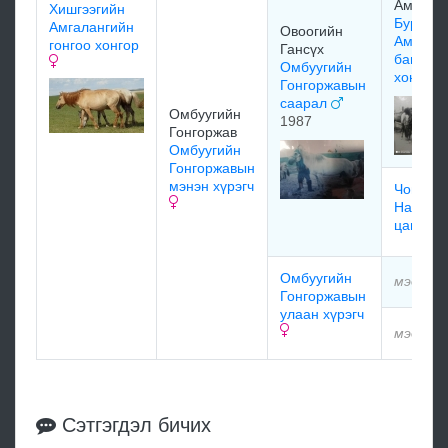
Амгала
Хишгээгийн
Буржаа
Амгалангийн
Овоогийн
Амгала
гонгоо хонгор
Гансүх
багшийн
Омбуугийн
хонгор 
Гонгоржавын
саарал
Омбуугийн
1987
Гонгоржав
Омбуугийн
Гонгоржавын
мэнэн хүрэгч
Чогдон 
Нацаги
цагаагч
Омбуугийн
мэдээлэ
Гонгоржавын
улаан хүрэгч
мэдээлэ
Сэтгэгдэл бичих