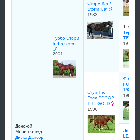
Сторм Кэт /
Storm Cat
1983
Tom Gen
Терлин
TERLI
Турбо Сторм
1976
turbo storm
2001
Форти 
FORTY 
1985
Скуп Тзе
1985
Голд SCOOP
THE GOLD
1990
Донской
Лип Лай
Морин завод
LEAP L
Диско Дансер