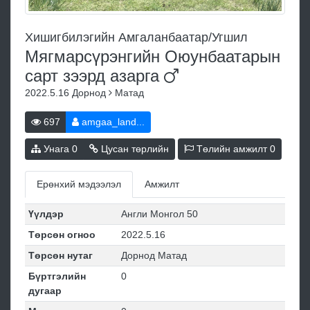
Хишигбилэгийн Амгаланбаатар/Угшил
Мягмарсүрэнгийн Оюунбаатарын
сарт зээрд
азарга
2022.5.16
Дорнод
Матад
697
amgaa_land...
Унага
0
Цусан төрлийн
Төлийн амжилт
0
Ерөнхий мэдээлэл
Амжилт
Үүлдэр
Англи Монгол 50
Төрсөн огноо
2022.5.16
Төрсөн нутаг
Дорнод Матад
Бүртгэлийн
0
дугаар