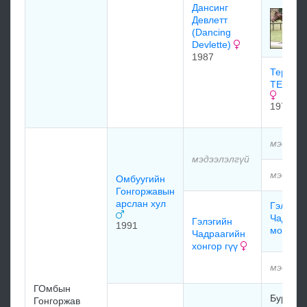
Дaнcинг
Дeвлeтт
(Dancing
Devlette)
1987
Терсайк
TERPSI
1975
мэдээлэ
мэдээлэлгүй
мэдээлэ
Омбуугийн
Гонгоржавын
арслан хул
Гэлэгий
Чадраа
Гэлэгийн
1991
монхор
Чадраагийн
хонгор гүү
мэдээлэ
ГОмбын
Буржаа
Гонгоржав