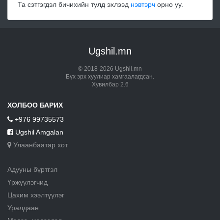
Та сэтгэгдэл бичихийн тулд эхлээд
нэвтэрч
орно уу.
Ugshil.mn
© 2018-2026 Ugshil.mn
Бүх эрх хуулиар хамгаалагдсан.
Хувилбар 2.6
ХОЛБОО БАРИХ
+976 99735573
Ugshil Amgalan
Улаанбаатар хот
Адууны бүртгэл
Үржүүлэгчид
Цахим хээлтүүлэг
Уралдаан