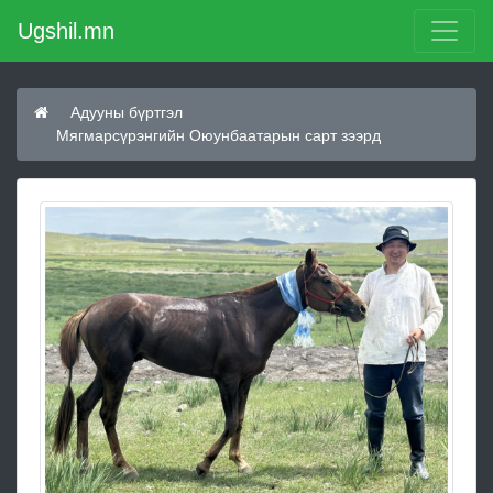
Ugshil.mn
Адууны бүртгэл
Мягмарсүрэнгийн Оюунбаатарын сарт зээрд