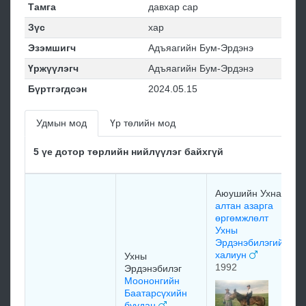
Тамга
давхар сар
Зүс
хар
Эзэмшигч
Адъяагийн Бум-Эрдэнэ
Үржүүлэгч
Адъяагийн Бум-Эрдэнэ
Бүртгэгдсэн
2024.05.15
Удмын мод
Үр төлийн мод
5 үе дотор төрлийн нийлүүлэг байхгүй
Аюушийн Ухна
алтан азарга
өргөмжлөлт
Ухны
Эрдэнэбилэгийн
халиун
Ухны
1992
Эрдэнэбилэг
Моононгийн
Баатарсүхийн
буудан