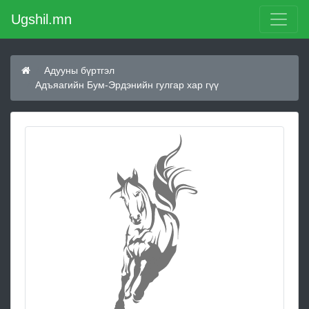
Ugshil.mn
Адууны бүртгэл
Адъяагийн Бум-Эрдэнийн гулгар хар гүү