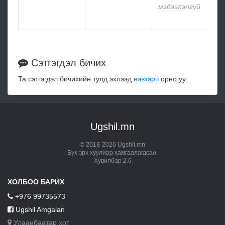
мэдээлэлгүй
Сэтгэгдэл бичих
Та сэтгэгдэл бичихийн тулд эхлээд
нэвтэрч
орно уу.
Ugshil.mn
© 2018-2026 Ugshil.mn
Бүх эрх хуулиар хамгаалагдсан.
Хувилбар 2.6
ХОЛБОО БАРИХ
+976 99735573
Ugshil Amgalan
Улаанбаатар хот