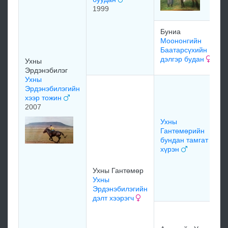
1999
Буниа
Моононгийн
Баатарсүхийн
дэлгэр будан
Ухны
Эрдэнэбилэг
Ухны
Эрдэнэбилэгийн
хээр тожин
2007
Ухны
Гантөмөрийн
бундан тамгат
хүрэн
Ухны Гантөмөр
Ухны
Эрдэнэбилэгийн
дэлт хээрэгч