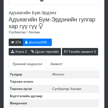
Адъяагийн Бум-Эрдэнэ
Адъяагийн Бум-Эрдэнийн гулгар
хар гүү
гүү
Сүхбаатар
Халзан
374
abumaa588...
Унага
2
Цусан төрлийн
Төлийн амжилт
0
Ерөнхий мэдээлэл
Амжилт
Үүлдэр
Монгол
Төрсөн огноо
Төрсөн нутаг
Сүхбаатар Халзан
Бүртгэлийн дугаар
Микрочип