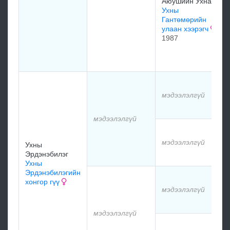
Аюушийн Ухна
Ухны
Гантөмөрийн
улаан хээрэгч
1987
мэдээлэлгүй
мэдээлэлгүй
мэдээлэлгүй
Ухны
Эрдэнэбилэг
Ухны
Эрдэнэбилэгийн
хонгор гүү
мэдээлэлгүй
мэдээлэлгүй