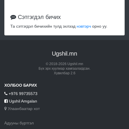
Сэтгэгдэл бичих
Та сэтгэгдэл бичихийн тулд эхлээд
нэвтэрч
орно уу.
Ugshil.mn
© 2018-2026 Ugshil.mn
Бүх эрх хуулиар хамгаалагдсан.
Хувилбар 2.6
ХОЛБОО БАРИХ
+976 99735573
Ugshil Amgalan
Улаанбаатар хот
Адууны бүртгэл