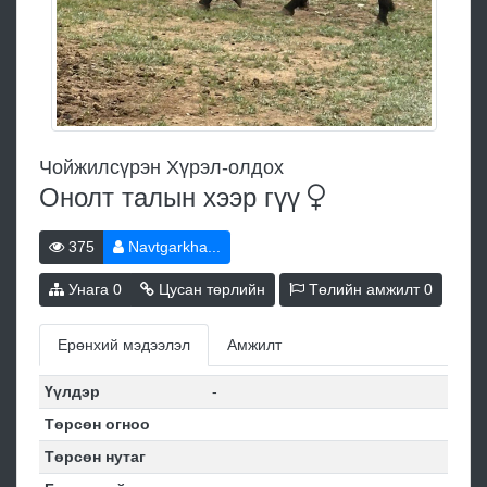
Чойжилсүрэн Хүрэл-олдох
Онолт талын хээр
гүү
375
Navtgarkha...
Унага
0
Цусан төрлийн
Төлийн амжилт
0
Ерөнхий мэдээлэл
Амжилт
Үүлдэр
-
Төрсөн огноо
Төрсөн нутаг