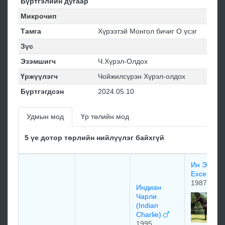
Бүртгэлийн дугаар
Микрочип
Тамга
Хүрээтэй Монгол бичиг О үсэг
Зүс
Эзэмшигч
Ч.Хүрэл-Олдох
Үржүүлэгч
Чойжилсүрэн Хүрэл-олдох
Бүртгэгдсэн
2024.05.10
Удмын мод
Үр төлийн мод
5 үе дотор төрлийн нийлүүлэг байхгүй
Ин Эксесс
Excess
1987
Индиан
Чарли
(Indian
Charlie)
1995