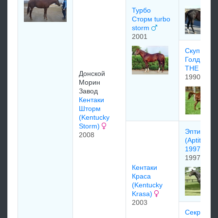
Турбо
Сторм turbo
storm
2001
Скуп Тзе
Голд SCO
THE GOL
Донской
1990
Морин
Завод
Кентаки
Шторм
(Kentucky
Storm)
Эптитьюд
2008
(Aptitude)
1997
1997
Кентаки
Краса
(Kentucky
Krasa)
2003
Ceкрeт Пэ