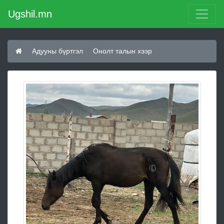
Ugshil.mn
Адууны бүртгэл
Онолт талын хээр