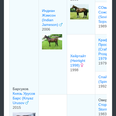
СОвиет
Индиан
Сожорн
Жэмсон
(Soviet
(Indian
Sojourn)
Jameson)
1989
2006
Kрaфти
Прocпект
(Crafty
Prospecto
Хейpтaйт
1979)
(Heirtight
1979
1998)
1998
Спaйнeт
(Spinet)
1992
Барсуков.
Князь Урусов
Барс (Knyaz
Овербрук
Urusov
Сторм Кэт
2015
Storm Cat
1983