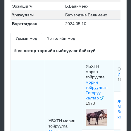
Эзэмшигч
Б.Баянмөнх
Үржүүлэгч
Бат-эрдэнэ Баянмөнх
Бүртгэгдсэн
2024.05.10
Удмын мод
Үр төлийн мод
5 үе дотор төрлийн нийлүүлэг байхгүй
УБХТН
ОХУлс
морин
Индек
тойруулга
1963
морин
тойруулгын
Тогоруу
халтар
Жарга
1973
Морин
Завод
халта
УБХТН морин
тойруулга