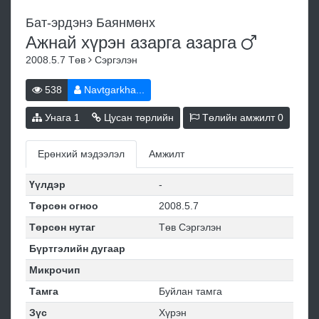
Бат-эрдэнэ Баянмөнх
Ажнай хүрэн азарга
азарга
2008.5.7
Төв
Сэргэлэн
538
Navtgarkha...
Унага
1
Цусан төрлийн
Төлийн амжилт
0
Ерөнхий мэдээлэл
Амжилт
Үүлдэр
-
Төрсөн огноо
2008.5.7
Төрсөн нутаг
Төв Сэргэлэн
Бүртгэлийн дугаар
Микрочип
Тамга
Буйлан тамга
Зүс
Хүрэн