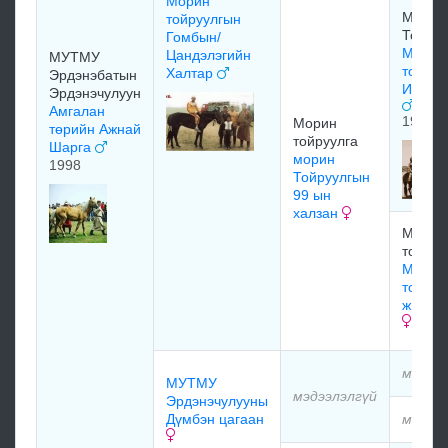
Морин
Морин
тойруулгын
Тойруу
Гомбын/
Морин
Цандэлэгийн
МУТМУ
тойруу
Халтар
Эрдэнэбатын
Их Са
Эрдэнэчулуун
Амгалан
1970
Морин
төрийн Ажнай
тойруулга
Шарга
морин
1998
Тойруулгын
99 ын
халзан
Морин
тойруу
Морин
тойруу
жидүү 
мэдээл
МУТМУ
мэдээлэлгүй
Эрдэнэчулууны
Дүмбэн цагаан
мэдээл