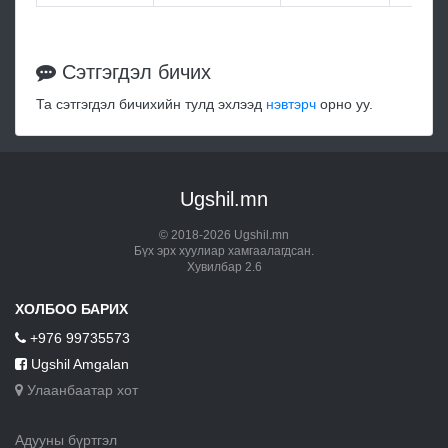
Сэтгэгдэл бичих
Та сэтгэгдэл бичихийн тулд эхлээд
нэвтэрч
орно уу.
Ugshil.mn
© 2018-2026 Ugshil.mn
Бүх эрх хуулиар хамгаалагдсан.
Хувилбар 2.6
ХОЛБОО БАРИХ
+976 99735573
Ugshil Amgalan
Улаанбаатар хот
Адууны бүртгэл