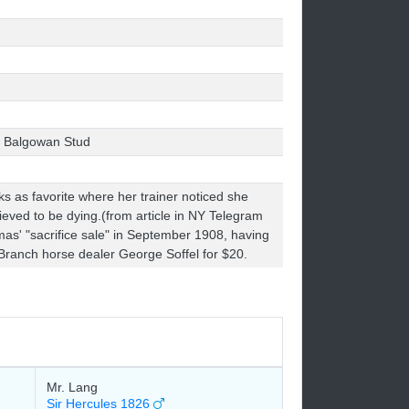
, Balgowan Stud
s as favorite where her trainer noticed she
eved to be dying.(from article in NY Telegram
s' "sacrifice sale" in September 1908, having
Branch horse dealer George Soffel for $20.
Mr. Lang
Sir Hercules 1826