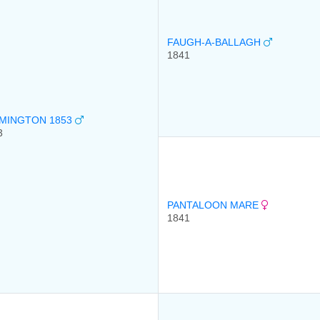
FAUGH-A-BALLAGH
1841
MINGTON 1853
3
PANTALOON MARE
1841