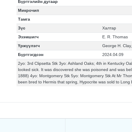
Бүртгэлийн дугаар
Микрочип
Тамга
Зүс
Халтар
Эзэмшигч
E. R. Thomas
Үржүүлэгч
George H. Clay
Бүртгэгдсэн
2024.04.09
2yo: 3rd Clipsetta Stk 3yo: Ashland Oaks; 4th in Kentucky Oak
looked sick. It was discovered she was poisoned and was beli
1888) 4yo: Montgomery Stk 5yo: Montgomery Stk At Mr Thoma
been bred to Hermis that spring, Hypocrite was sold to Long 