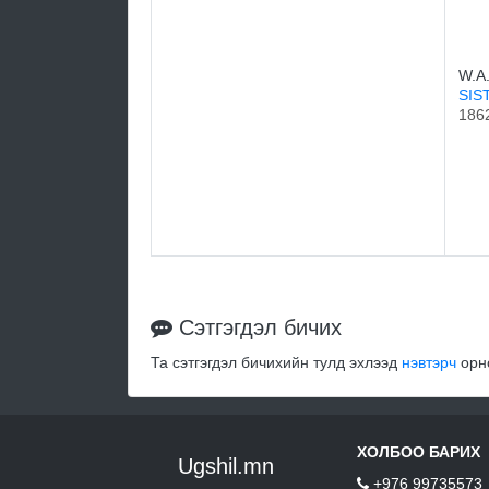
W.A.
SIS
186
Сэтгэгдэл бичих
Та сэтгэгдэл бичихийн тулд эхлээд
нэвтэрч
орно
ХОЛБОО БАРИХ
Ugshil.mn
+976 99735573