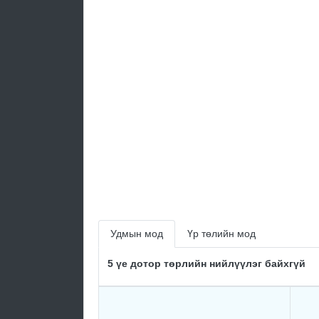
Удмын мод
Үр төлийн мод
5 үе дотор төрлийн нийлүүлэг байхгүй