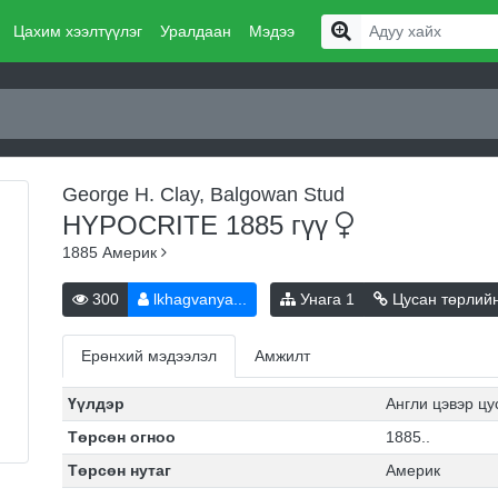
Цахим хээлтүүлэг
Уралдаан
Мэдээ
George H. Clay, Balgowan Stud
HYPOCRITE 1885
гүү
1885
Америк
300
lkhagvanya...
Унага
1
Цусан төрлий
Ерөнхий мэдээлэл
Амжилт
Үүлдэр
Англи цэвэр ц
Төрсөн огноо
1885..
Төрсөн нутаг
Америк