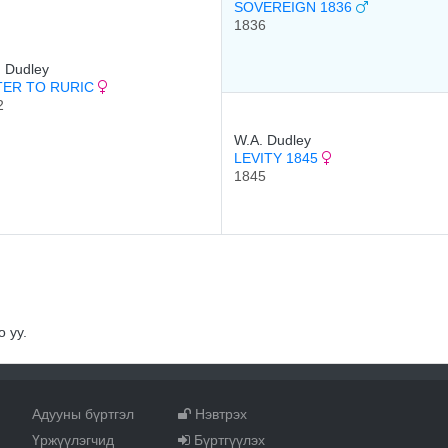
SOVEREIGN 1836
1836
 Dudley
TER TO RURIC
2
W.A. Dudley
LEVITY 1845
1845
 уу.
Адууны бүртгэл
Нэвтрэх
Үржүүлэгчид
Бүртгүүлэх