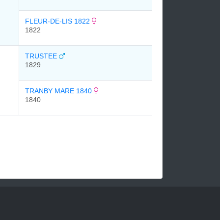
FLEUR-DE-LIS 1822
1822
TRUSTEE
1829
TRANBY MARE 1840
1840