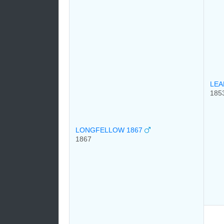
LEA
185
LONGFELLOW 1867
1867