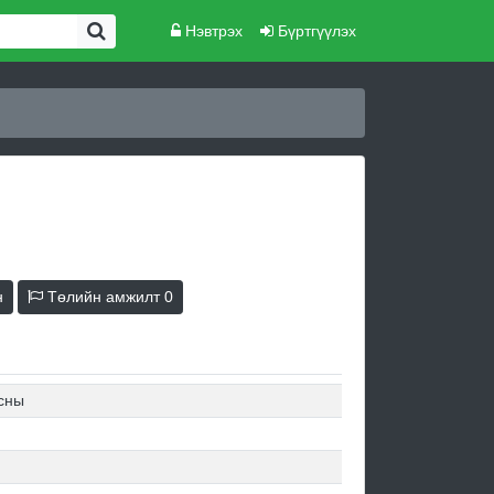
Нэвтрэх
Бүртгүүлэх
н
Төлийн амжилт
0
усны