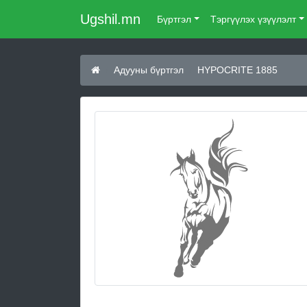
Ugshil.mn
Бүртгэл
Тэргүүлэх үзүүлэлт
Адууны бүртгэл
HYPOCRITE 1885