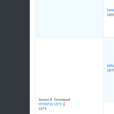
NAN
185
WAV
187
James A. Grinstead
HYPATIA 1879
1879