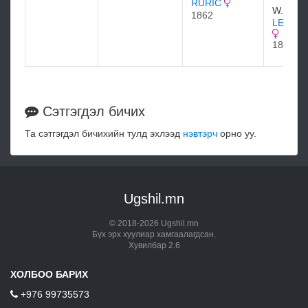
RURIC
W.A. Du
1862
LEVITY
1845
Сэтгэгдэл бичих
Та сэтгэгдэл бичихийн тулд эхлээд
нэвтэрч
орно уу.
Ugshil.mn
© 2018-2026 Ugshil.mn
Бүх эрх хуулиар хамгаалагдсан.
Хувилбар 2.6
ХОЛБОО БАРИХ
+976 99735573