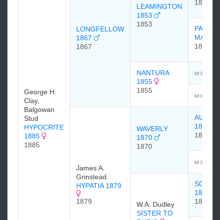
1841
LEAMINGTON
1853
1853
PANTA
LONGFELLOW
MARE
1867
1841
1867
NANTURA
мэдээл
1855
1855
George H.
мэдээл
Clay,
Balgowan
AUSTR
Stud
1858
HYPOCRITE
WAVERLY
1858
1885
1870
1885
1870
мэдээл
James A.
Grinstead
SOVER
HYPATIA 1879
1836
1879
1836
W.A. Dudley
SISTER TO