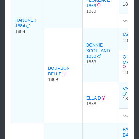
FLORENCE
1850
1869
1869
HANOVER
мэдээл
1884
1884
IAGO 1
1843
BONNIE
SCOTLAND
1853
QUEEN
1853
MARY 1
BOURBON
1843
BELLE
1869
VANDAL
ELLA D
1850
1858
мэдээл
FAUGH-
BALLA