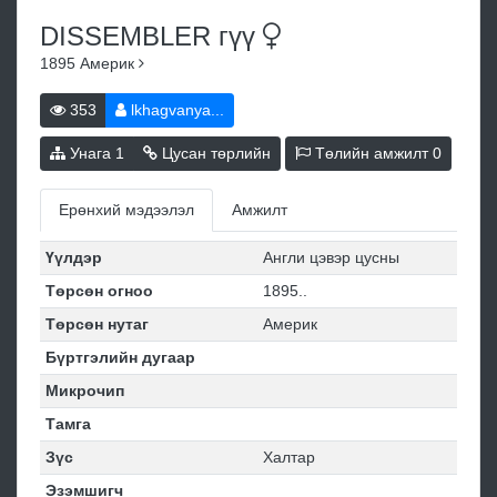
DISSEMBLER
гүү
1895
Америк
353
lkhagvanya...
Унага
1
Цусан төрлийн
Төлийн амжилт
0
Ерөнхий мэдээлэл
Амжилт
Үүлдэр
Англи цэвэр цусны
Төрсөн огноо
1895..
Төрсөн нутаг
Америк
Бүртгэлийн дугаар
Микрочип
Тамга
Зүс
Халтар
Эзэмшигч