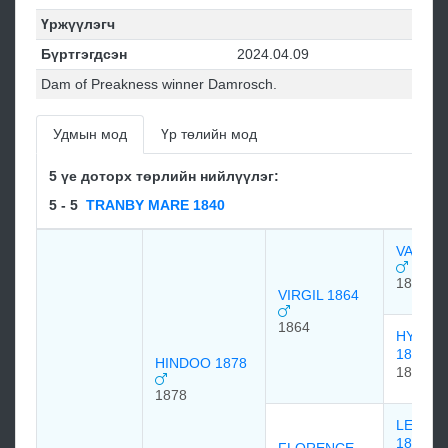
Үржүүлэгч
Бүртгэгдсэн
2024.04.09
Dam of Preakness winner Damrosch.
Удмын мод
Үр төлийн мод
5 үе доторх төрлийн нийлүүлэг:
5 - 5
TRANBY MARE 1840
VANDAL
1850
VIRGIL 1864
1864
HYMEN
1851
HINDOO 1878
1851
1878
LEXIN
1850