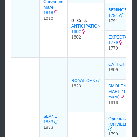
Cervantes
Mare
BENINGBRO
1818
1791
1818
G. Cock
1791
ANTICIPATION
1802
1802
EXPECTATIO
1779
1779
CATTON 180
1809
ROYAL OAK
1823
SMOLENSKO
MARE 1818 (l
mary)
1818
SLANE
Орвилль
1833
(ORVILLE)179
1833
1799