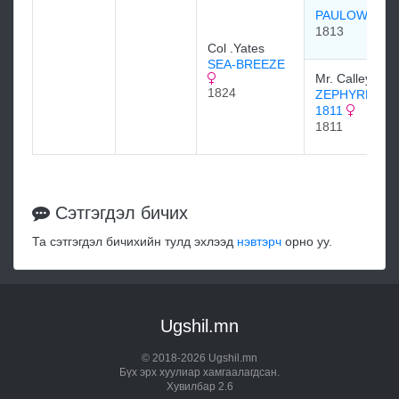
PAULOWITZ
1813
Col .Yates
SEA-BREEZE
Mr. Calley
1824
ZEPHYRETTA
1811
1811
Сэтгэгдэл бичих
Та сэтгэгдэл бичихийн тулд эхлээд
нэвтэрч
орно уу.
Ugshil.mn
© 2018-2026 Ugshil.mn
Бүх эрх хуулиар хамгаалагдсан.
Хувилбар 2.6