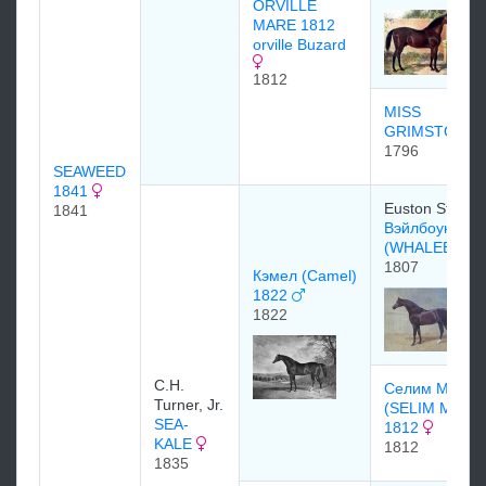
ORVILLE
MARE 1812
orville Buzard
1812
MISS
GRIMSTONE
1796
SEAWEED
1841
Euston Stud
1841
Вэйлбоун
(WHALEBONE
1807
Кэмел (Camel)
1822
1822
C.H.
Селим Меа
Turner, Jr.
(SELIM MARE
SEA-
1812
KALE
1812
1835