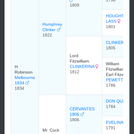
1796
1809
HOUGHTON
LASS
Humphrey
1801
Clinker
1822
CLINKER
1805
Lord
Fitzwilliam.
William
CLINKERINA
H.
Fitzwilliam, 4th
1812
Robinson
Earl Fitzwilliam
Melbourne
PEWETT 178
1834
1786
1834
DON QUIXOT
1784
CERVANTES
1806
1806
EVELINA 179
1791
Mr. Cock