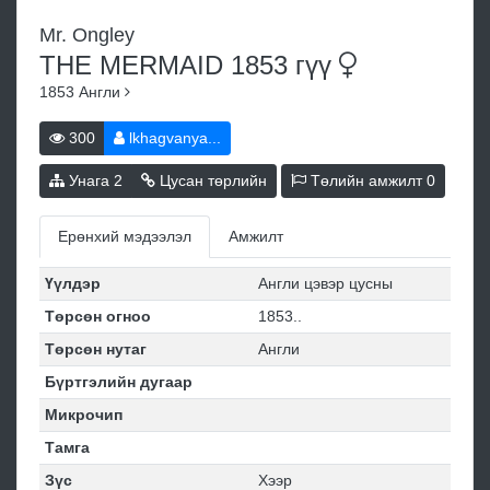
Mr. Ongley
THE MERMAID 1853
гүү
1853
Англи
300
lkhagvanya...
Унага
2
Цусан төрлийн
Төлийн амжилт
0
Ерөнхий мэдээлэл
Амжилт
Үүлдэр
Англи цэвэр цусны
Төрсөн огноо
1853..
Төрсөн нутаг
Англи
Бүртгэлийн дугаар
Микрочип
Тамга
Зүс
Хээр