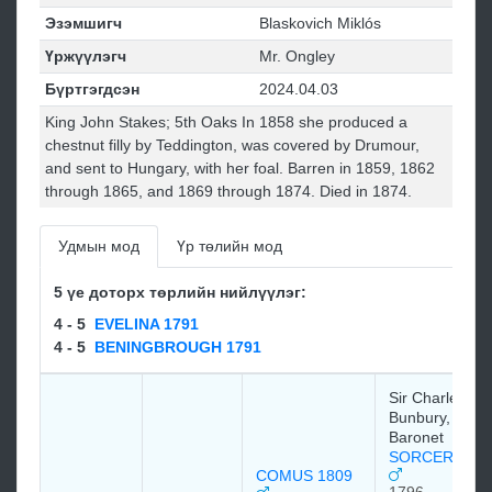
Эзэмшигч
Blaskovich Miklós
Үржүүлэгч
Mr. Ongley
Бүртгэгдсэн
2024.04.03
King John Stakes; 5th Oaks In 1858 she produced a
chestnut filly by Teddington, was covered by Drumour,
and sent to Hungary, with her foal. Barren in 1859, 1862
through 1865, and 1869 through 1874. Died in 1874.
Удмын мод
Үр төлийн мод
5 үе доторх төрлийн нийлүүлэг:
4 - 5
EVELINA 1791
4 - 5
BENINGBROUGH 1791
Sir Charles
Bunbury, 6th
Baronet
SORCERER 1
COMUS 1809