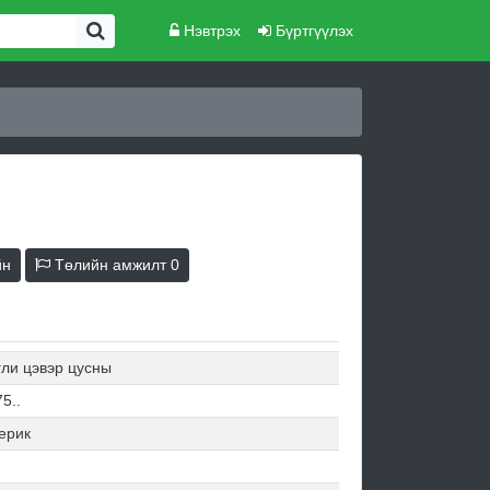
Нэвтрэх
Бүртгүүлэх
йн
Төлийн амжилт
0
гли цэвэр цусны
5..
ерик