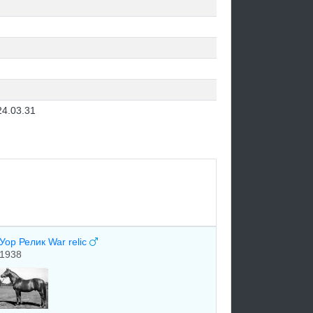
24.03.31
Уор Релик War relic
1938