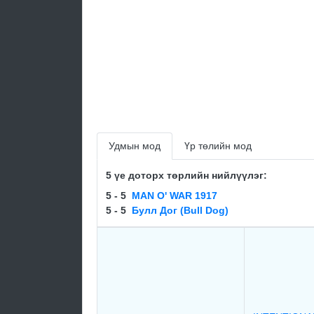
Удмын мод
Үр төлийн мод
5 үе доторх төрлийн нийлүүлэг:
5 - 5
MAN O' WAR 1917
5 - 5
Булл Дог (Bull Dog)