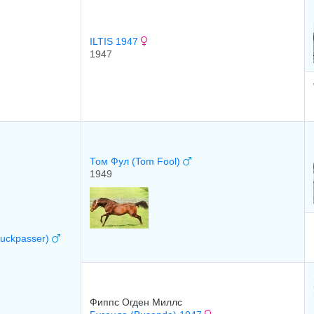
ILTIS 1947
1947
Том Фул (Tom Fool)
1949
Buckpasser)
Фиппс Oгден Mиллс