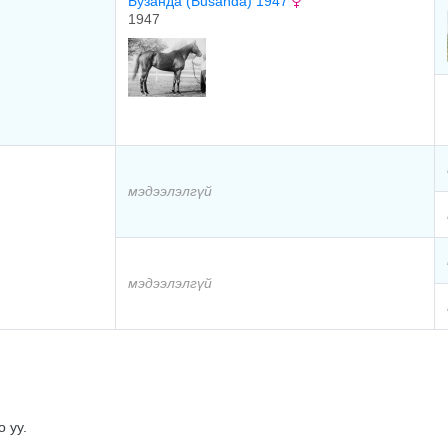
Бузанда (Busanda) 1947
1947
мэдээлэлгүй
мэдээлэлгүй
 уу.