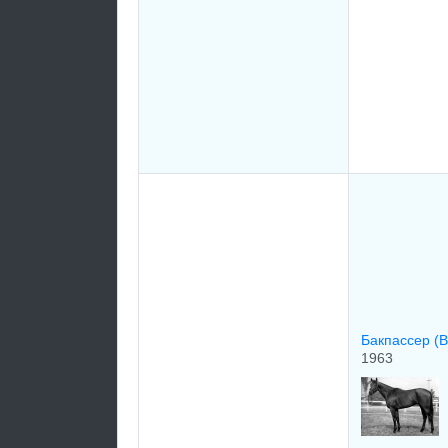
Бакпассер (
1963