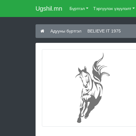
Ugshil.mn
Бүртгэл
Тэргүүлэх үзүүлэлт
Адууны бүртгэл
BELIEVE IT 1975