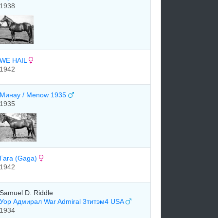
1938
WE HAIL
1942
Минау / Menow 1935
1935
Гага (Gaga)
1942
Samuel D. Riddle
Уор Адмирал War Admiral 3титэм4 USA
1934