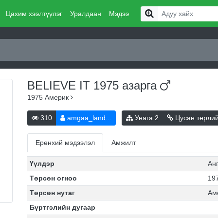
Цахим хээлтүүлэг
Уралдаан
Мэдээ
BELIEVE IT 1975
азарга
1975
Америк
310
amgaa_land...
Унага
2
Цусан төрли
Ерөнхий мэдээлэл
Амжилт
Үүлдэр
Ан
Төрсөн огноо
197
Төрсөн нутаг
Ам
Бүртгэлийн дугаар