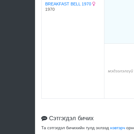
BREAKFAST BELL 1970
1970
мэдээлэлгүй
Сэтгэгдэл бичих
Та сэтгэгдэл бичихийн тулд эхлээд
нэвтэрч
орно