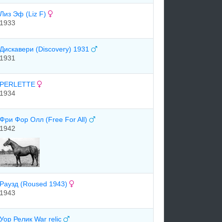
Лиз Эф (Liz F)
1933
Диcкавеpи (Discovery) 1931
1931
PERLETTE
1934
Фри Фор Олл (Free For All)
1942
Раузд (Roused 1943)
1943
Уор Релик War relic