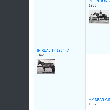
INTENTIONA
1956
IN REALITY 1964
1964
MY DEAR GI
1957