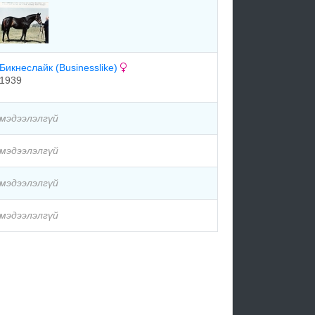
Бикнеслайк (Businesslike)
1939
мэдээлэлгүй
мэдээлэлгүй
мэдээлэлгүй
мэдээлэлгүй