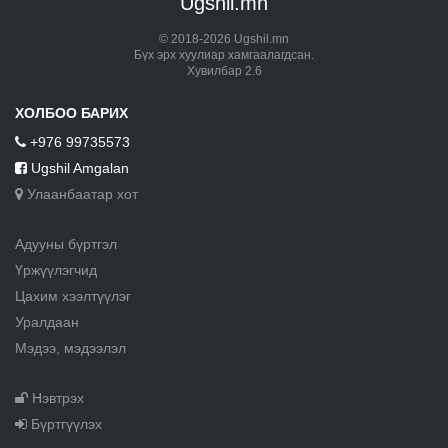
Ugshil.mn
© 2018-2026 Ugshil.mn
Бүх эрх хуулиар хамгаалагдсан.
Хувилбар 2.6
ХОЛБОО БАРИХ
+976 99735573
Ugshil Amgalan
Улаанбаатар хот
Адууны бүртгэл
Үржүүлэгчид
Цахим хээлтүүлэг
Уралдаан
Мэдээ, мэдээлэл
Нэвтрэх
Бүртгүүлэх