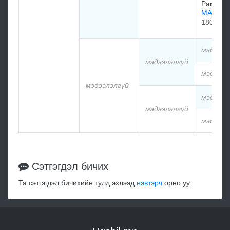
Panton
MANDA
1800
мэдээлэ
мэдээлэлгүй
мэдээлэ
мэдээлэлгүй
мэдээлэ
мэдээлэлгүй
мэдээлэ
Сэтгэгдэл бичих
Та сэтгэгдэл бичихийн тулд эхлээд
нэвтэрч
орно уу.