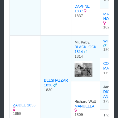
1824
DAPHNE
1837
MAID O
1837
HONOR 
1829
WHITEL
Mr. Kirby.
BLACKLOCK
1803
1814
1814
CORIAN
MARE
1799
BELSHAZZAR
1830
James L
1830
DICK
ANDRE
1797
Richard Watt
ZAIDEE 1855
MANUELLA
1855
1809
Thomas