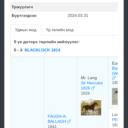
Үржүүлэгч
Бүртгэгдсэн
2024.03.31
Удмын мод
Үр төлийн мод
5 үе доторх төрлийн нийлүүлэг:
5 - 3
BLACKLOCK 1814
Euston S
Вэйлбоу
(WHALE
Mr. Lang
1807
Sir Hercules
1826
1826
Lord Eg
FAUGH-A-
PERI 18
BALLAGH
1822
1841