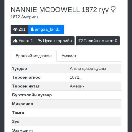
NANNIE MCDOWELL 1872
гүү
1872
Америк
291
amgaa_land...
Унага
1
Цусан төрлийн
Төлийн амжилт
0
Ерөнхий мэдээлэл
Амжилт
Үүлдэр
Англи цэвэр цусны
Төрсөн огноо
1872..
Төрсөн нутаг
Америк
Бүртгэлийн дугаар
Микрочип
Тамга
Зүс
Эзэмшигч