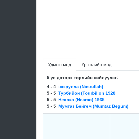
Удмын мод
Үр төлийн мод
5 үе доторх төрлийн нийлүүлэг:
4 - 4
назрулла (Nasrullah)
5 - 5
Турбийон (Tourbillon 1928
5 - 5
Неарко (Nearco) 1935
5 - 5
Mумтаз Бeйгeм (Mumtaz Begum)