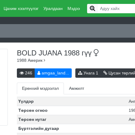
Цахим хээлтүүлэг
Уралдаан
Мэдээ
BOLD JUANA 1988
гүү
1988
Америк
246
amgaa_land...
Унага
1
Цусан төрли
Ерөнхий мэдээлэл
Амжилт
Үүлдэр
Ан
Төрсөн огноо
198
Төрсөн нутаг
Ам
Бүртгэлийн дугаар