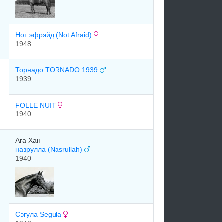
Нот эфрэйд (Not Afraid)
1948
Торнадо TORNADO 1939
1939
FOLLE NUIT
1940
Ага Хан
назрулла (Nasrullah)
1940
Сэгула Segula