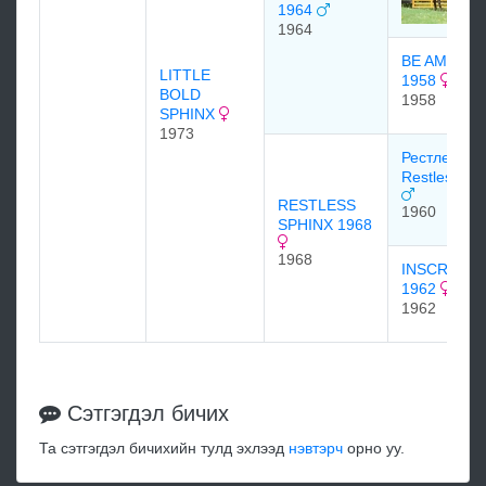
1964
1964
BE AMBITI
LITTLE
1958
BOLD
1958
SPHINX
1973
Рестлесс Н
Restless Na
RESTLESS
1960
SPHINX 1968
1968
INSCRUTA
1962
1962
Сэтгэгдэл бичих
Та сэтгэгдэл бичихийн тулд эхлээд
нэвтэрч
орно уу.