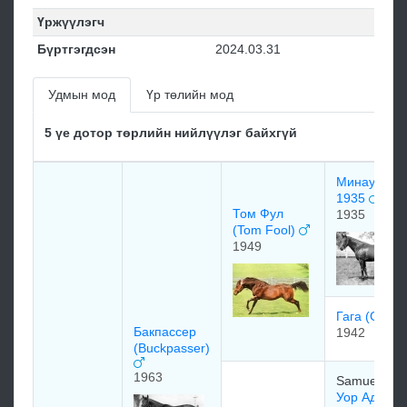
Үржүүлэгч
Бүртгэгдсэн
2024.03.31
Удмын мод
Үр төлийн мод
5 үе дотор төрлийн нийлүүлэг байхгүй
Минау / Me
1935
Том Фул
1935
(Tom Fool)
1949
Гага (Gaga
Бакпассер
1942
(Buckpasser)
1963
Samuel D. R
Уор Адмир