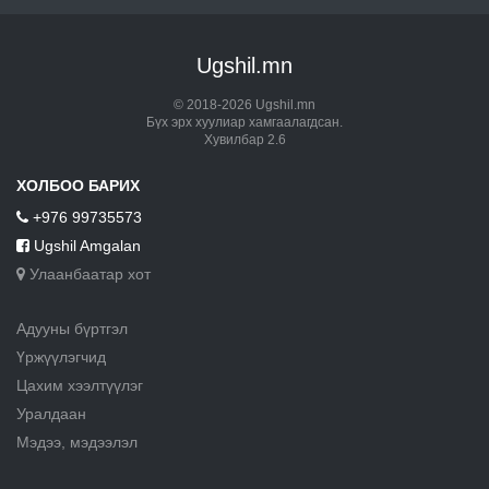
Ugshil.mn
© 2018-2026 Ugshil.mn
Бүх эрх хуулиар хамгаалагдсан.
Хувилбар 2.6
ХОЛБОО БАРИХ
+976 99735573
Ugshil Amgalan
Улаанбаатар хот
Адууны бүртгэл
Үржүүлэгчид
Цахим хээлтүүлэг
Уралдаан
Мэдээ, мэдээлэл