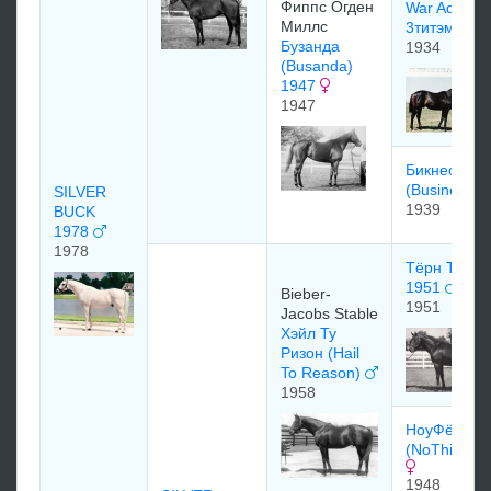
Фиппс Oгден
War Admiral
Mиллс
3титэм4 U
Бузанда
1934
(Busanda)
1947
1947
Бикнеслайк
(Businessli
SILVER
1939
BUCK
1978
1978
Тёрн Ту Tur
1951
Bieber-
1951
Jacobs Stable
Хэйл Ту
Ризон (Hail
To Reason)
1958
НоуФёрдЧа
(NoThirdCh
1948