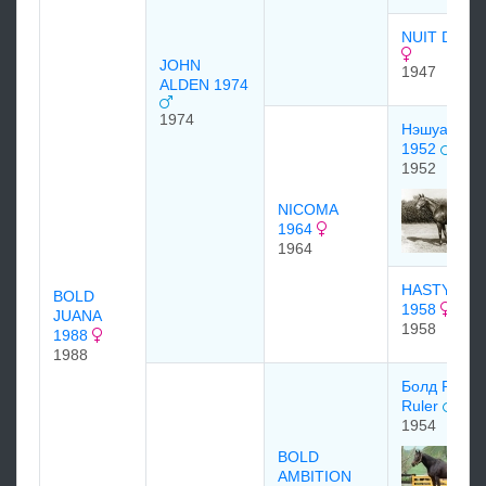
NUIT DE F
JOHN
1947
ALDEN 1974
1974
Нэшуа Nas
1952
1952
NICOMA
1964
1964
HASTY FLI
BOLD
1958
JUANA
1958
1988
1988
Болд Рулер
Ruler
1954
BOLD
AMBITION