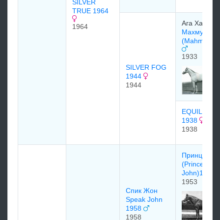
SILVER
TRUE 1964
Ага Хан
1964
Махмуд
(Mahmoud)
1933
SILVER FOG
1944
1944
EQUILETTE
1938
1938
Принц Жон
(Prince
John)1953
1953
Спик Жон
Speak John
1958
1958