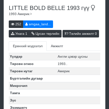
LITTLE BOLD BELLE 1993
гүү
1993
Америк
252
amgaa_land...
Унага
1
Цусан төрлийн
Төлийн амжилт
0
Ерөнхий мэдээлэл
Амжилт
Үүлдэр
Англи цэвэр цусны
Төрсөн огноо
1993..
Төрсөн нутаг
Америк
Бүртгэлийн дугаар
Микрочип
Тамга
Зүс
Эзэмшигч