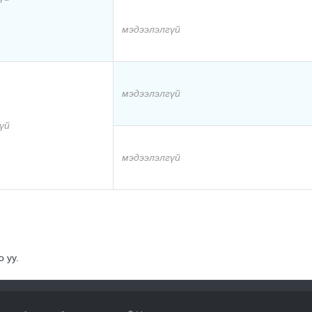
мэдээлэлгүй
мэдээлэлгүй
үй
мэдээлэлгүй
 уу.