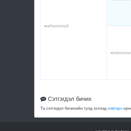
мэдээлэлгүй
мэдээлэлг
Сэтгэгдэл бичих
Та сэтгэгдэл бичихийн тулд эхлээд
нэвтэрч
орно