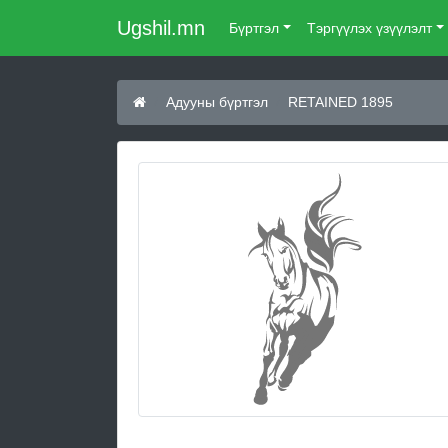
Ugshil.mn
Бүртгэл
Тэргүүлэх үзүүлэлт
Адууны бүртгэл
RETAINED 1895