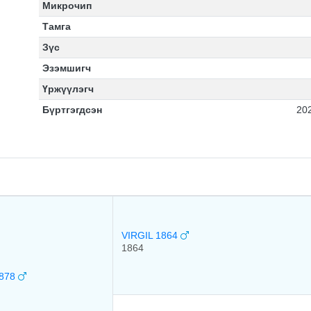
Микрочип
Тамга
Зүс
Эзэмшигч
Үржүүлэгч
Бүртгэгдсэн
20
VIRGIL 1864
1864
878