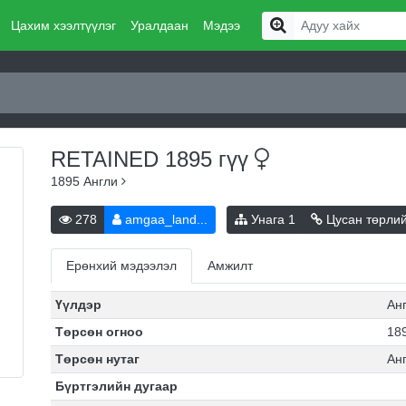
Цахим хээлтүүлэг
Уралдаан
Мэдээ
RETAINED 1895
гүү
1895
Англи
278
amgaa_land...
Унага
1
Цусан төрли
Ерөнхий мэдээлэл
Амжилт
Үүлдэр
Ан
Төрсөн огноо
189
Төрсөн нутаг
Ан
Бүртгэлийн дугаар