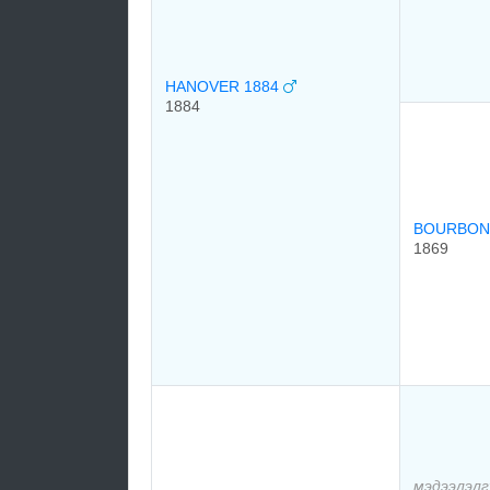
HANOVER 1884
1884
BOURBON
1869
мэдээлэлг