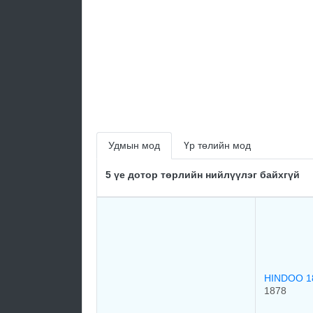
Удмын мод
Үр төлийн мод
5 үе дотор төрлийн нийлүүлэг байхгүй
HINDOO 1
1878