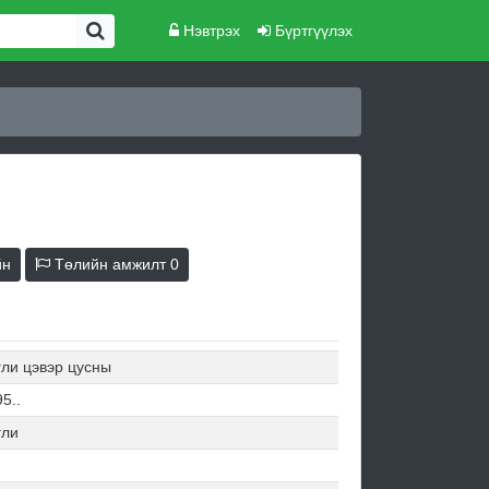
Нэвтрэх
Бүртгүүлэх
йн
Төлийн амжилт
0
гли цэвэр цусны
5..
гли