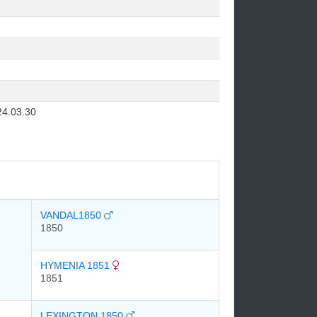
24.03.30
VANDAL1850
1850
HYMENIA 1851
1851
LEXINGTON 1850