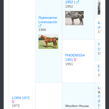
1952 )
1952
Лорензаччо
Lorenzaccio
Кальм
(Kalmi
1966
1931
THE P
1940
1940
PHOENISSA
1951
1951
ERICA
FRAG
1946
Lady Z
Wernh
Преси
LORA 1972
(Precip
1933)
1972
Woolton House