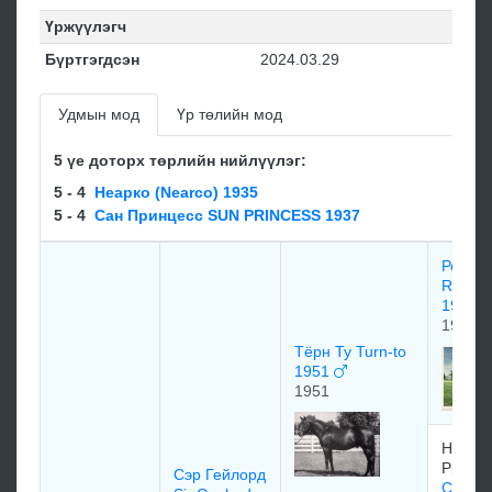
Үржүүлэгч
Бүртгэгдсэн
2024.03.29
Удмын мод
Үр төлийн мод
5 үе доторх төрлийн нийлүүлэг:
5 - 4
Неарко (Nearco) 1935
5 - 4
Сан Принцесс SUN PRINCESS 1937
Роял 
Royal 
1942
1942
Тёрн Ту Turn-to
1951
1951
Haras 
Piencou
Сэр Гейлорд
Сурс 