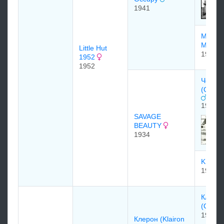
1941
Мисс Б
Miss B
Little Hut
1930
1952
1952
Челле
(Chall
1927
SAVAGE
BEAUTY
1934
KHARA
1927
Клэри
(Clari
1944
Клерон (Klairon