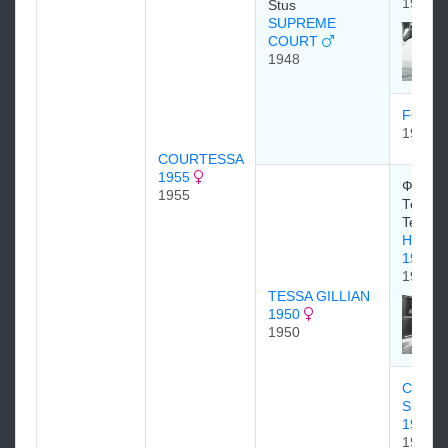
1933
Stus
SUPREME
COURT
1948
FORE
1943
COURTESSA
1955
Федер
1955
Тезио/
Tesio
Неарко
1935
1935
TESSA GILLIAN
1950
1950
Сан П
SUN P
1937
1937