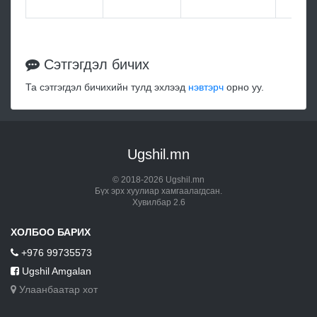
Сэтгэгдэл бичих
Та сэтгэгдэл бичихийн тулд эхлээд
нэвтэрч
орно уу.
Ugshil.mn
© 2018-2026 Ugshil.mn
Бүх эрх хуулиар хамгаалагдсан.
Хувилбар 2.6
ХОЛБОО БАРИХ
+976 99735573
Ugshil Amgalan
Улаанбаатар хот