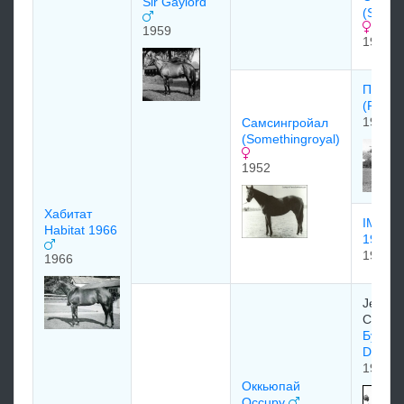
Sir Gaylord
(Sourc
1959
1940
Принц
(Prince
1940
Самсингрoйал
(Somethingroyal)
1952
Хабитат
IMPER
Habitat 1966
1938
1938
1966
Jeffers
Cohn
Булл До
Dog)
1927
Оккьюпай
Occupy