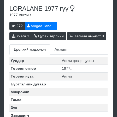
LORALANE 1977
гүү
1977
Англи
272
amgaa_land...
Унага
1
Цусан төрлийн
Төлийн амжилт
0
Ерөнхий мэдээлэл
Амжилт
Үүлдэр
Англи цэвэр цусны
Төрсөн огноо
1977..
Төрсөн нутаг
Англи
Бүртгэлийн дугаар
Микрочип
Тамга
Зүс
Эзэмшигч