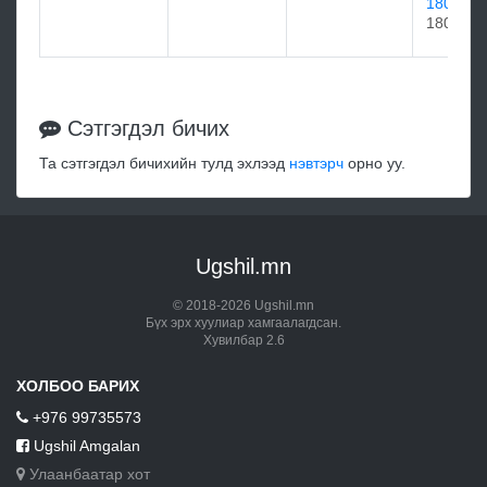
1808
1808
Сэтгэгдэл бичих
Та сэтгэгдэл бичихийн тулд эхлээд
нэвтэрч
орно уу.
Ugshil.mn
© 2018-2026 Ugshil.mn
Бүх эрх хуулиар хамгаалагдсан.
Хувилбар 2.6
ХОЛБОО БАРИХ
+976 99735573
Ugshil Amgalan
Улаанбаатар хот