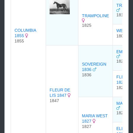
TRAMP 
1810
TRAMPOLINE
1825
COLUMBIA
WEB 18
1855
1808
1855
EMILIUS
1820
SOVEREIGN
1836
1836
FLEUR-D
1822
1822
FLEUR DE
LIS 1847
1847
MARION
1820
MARIA WEST
1827
1827
ELLA C