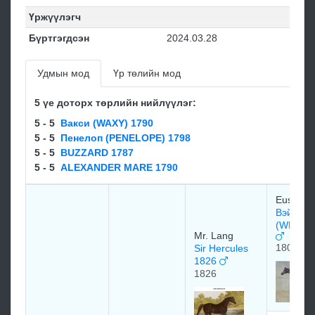
Үржүүлэгч
Бүртгэгдсэн
2024.03.28
Удмын мод
Үр төлийн мод
5 үе доторх төрлийн нийлүүлэг:
5 - 5
Вакси (WAXY) 1790
5 - 5
Пенелоп (PENELOPE) 1798
5 - 5
BUZZARD 1787
5 - 5
ALEXANDER MARE 1790
Euston S
Вэйлбоу
(WHALE
Mr. Lang
1807
Sir Hercules
1826
1826