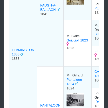
Lord Eg
FAUGH-A-
PERI 18
BALLAGH
1822
1841
Mr. Bow
Daly.
BOB B
M. Blake
1804
Guiccioli 1823
1823
LEAMINGTON
FLIGHT 
1853
1853
1809
CASTRE
Mr. Giffard
1801
Pantaloon
1801
1824
1824
Lord
Grosveno
IDALIA 
PANTALOON
1815