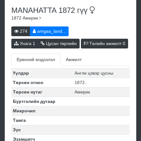
MANAHATTA 1872
гүү
1872
Америк
274
amgaa_land...
Унага
1
Цусан төрлийн
Төлийн амжилт
0
Ерөнхий мэдээлэл
Амжилт
Үүлдэр
Англи цэвэр цусны
Төрсөн огноо
1872..
Төрсөн нутаг
Америк
Бүртгэлийн дугаар
Микрочип
Тамга
Зүс
Эзэмшигч