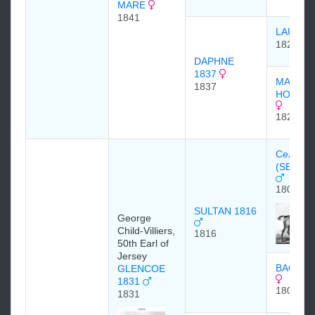
MARE
1841
LAURE
1824
DAPHNE
1837
MAID O
1837
HONOR 
1829
Селим
(SELIM)
1802
SULTAN 1816
George
Child-Villiers,
1816
50th Earl of
Jersey
BACCH
GLENCOE
1831
1809
1831