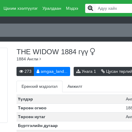
Цахим хээлтүүлэг
Уралдаан
Мэдээ
THE WIDOW 1884
гүү
1884
Англи
273
amgaa_land...
Унага
1
Цусан төрли
Ерөнхий мэдээлэл
Амжилт
Үүлдэр
Ан
Төрсөн огноо
188
Төрсөн нутаг
Ан
Бүртгэлийн дугаар