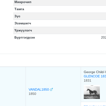
Микрочип
Тамга
Зүс
Эзэмшигч
Үржүүлэгч
Бүртгэгдсэн
20
George Child-Vi
GLENCOE 18
1831
VANDAL1850
1850