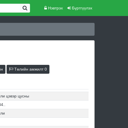
Нэвтрэх
Бүртгүүлэх
йн
Төлийн амжилт
0
гли цэвэр цусны
4..
гли