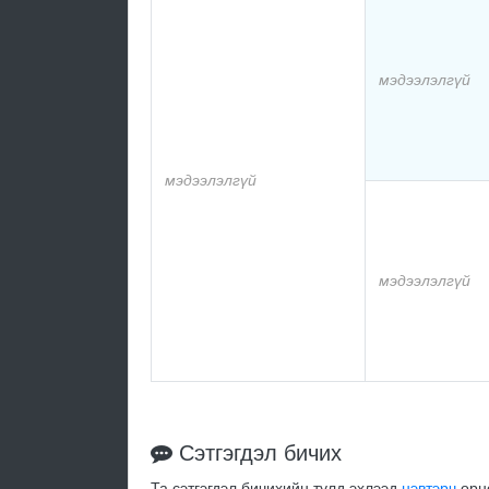
мэдээлэлгүй
мэдээлэлгүй
мэдээлэлгүй
Сэтгэгдэл бичих
Та сэтгэгдэл бичихийн тулд эхлээд
нэвтэрч
орно