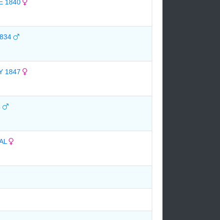
E 1840
1834
Y 1847
3
EAL