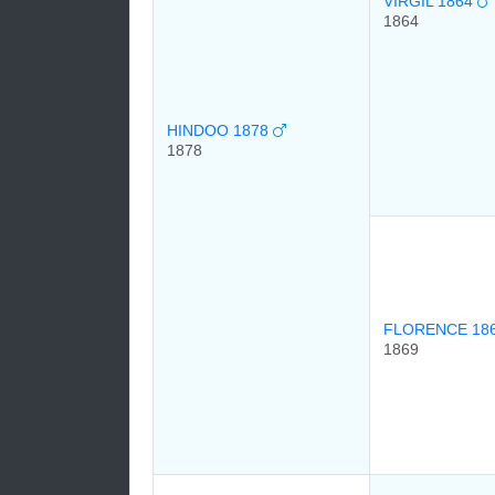
VIRGIL 1864
1864
HINDOO 1878
1878
FLORENCE 18
1869