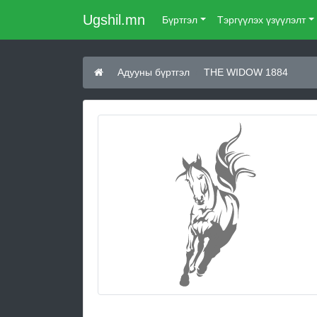
Ugshil.mn
Бүртгэл
Тэргүүлэх үзүүлэлт
Адууны бүртгэл
THE WIDOW 1884