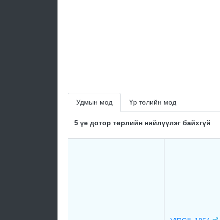
Удмын мод
Үр төлийн мод
5 үе дотор төрлийн нийлүүлэг байхгүй