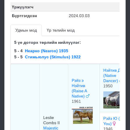
Үржүүлэгч
Бүртгэгдсэн
2024.03.03
Удмын мод
Үр төлийн мод
5 үе доторх төрлийн нийлүүлэг:
5 - 4
Неарко (Nearco) 1935
5 - 5
Стимьюлус (Stimulus) 1922
Нэйтив Дансе
(Native
Рэйз э
Dancer)
Нэйтив
1950
(Raise A
Native)
1961
Leslie
Рэйз Ю (Rais
Combs II
You)
Majestic
1946