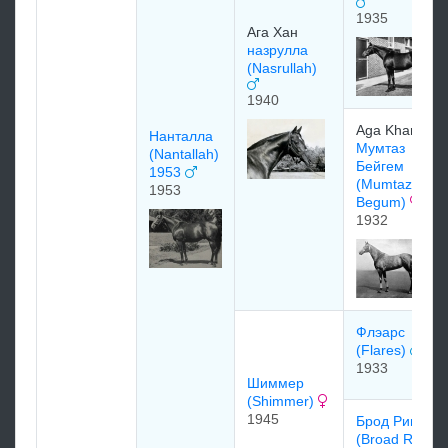
1935
Ага Хан
назрулла
(Nasrullah)
1940
Aga Khan
Нанталла
Mумтаз
(Nantallah)
Бeйгeм
1953
(Mumtaz
1953
Begum)
1932
Флэарс
(Flares)
1933
Шиммер
(Shimmer)
1945
Брод Риппл
(Broad Ripple)