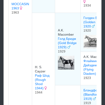
MOCCASIN
1934
1963
1963
Голден Босс
(Golden Boss
1920
A.K.
1920
Macomber
Голд Бридж
(Gold Bridge
1929)
1929
A.K. Macombe
Флайминг
Дайэдем
H. S.
(Flying
Cayzer
Diadem)
Раф Шод
1923
(Rough
Shod
1944)
Блэндфорд
1944
(Blandford
1919)
1919