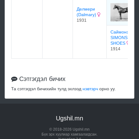
Делмери
(Dalmary)
1931
Саймонз шуз
SIMONS
SHOES
1914
Сэтгэгдэл бичих
Та сэтгэгдэл бичихийн тулд эхлээд
нэвтэрч
орно уу.
Ugshil.mn
© 2018-2026 Ugshil.mn
Бүх эрх хуулиар хамгаалагдсан.