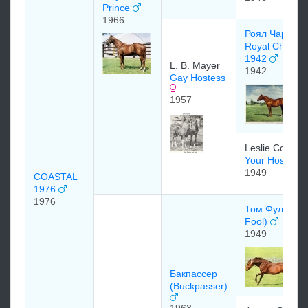
Prince
1966
Роял Чардже
Royal Charger
1942
L. B. Mayer
1942
Gay Hostess
1957
Leslie Combs I
Your Hostess
1949
COASTAL
1976
1976
Том Фул (Tom
Fool)
1949
Бакпассер
(Buckpasser)