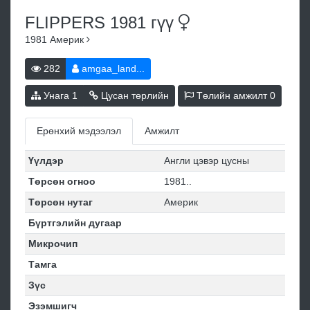
FLIPPERS 1981
гүү
1981
Америк
282
amgaa_land...
Унага
1
Цусан төрлийн
Төлийн амжилт
0
Ерөнхий мэдээлэл
Амжилт
Үүлдэр
Англи цэвэр цусны
Төрсөн огноо
1981..
Төрсөн нутаг
Америк
Бүртгэлийн дугаар
Микрочип
Тамга
Зүс
Эзэмшигч