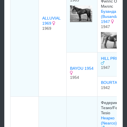
1963
Фиппс Oгден
Mиллс
Бузанда
(Busanda)
ALLUVIAL
1947
1969
1947
1969
HILL PRINCE
1947
BAYOU 1954
1954
BOURTAI
1942
Федерико
Тезио/Federic
Tesio
Неарко
(Nearco) 1935