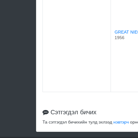
GREAT NIE
1956
Сэтгэгдэл бичих
Та сэтгэгдэл бичихийн тулд эхлээд
нэвтэрч
орно