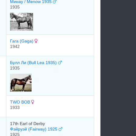
Минау / Menow 1935
1935
Гага (Gaga)
1942
Булл Ли (Bull Lea 1935)
1935
TWO BOB
1933
17th Earl of Derby
Фэйруэй (Fairway) 1925
1925