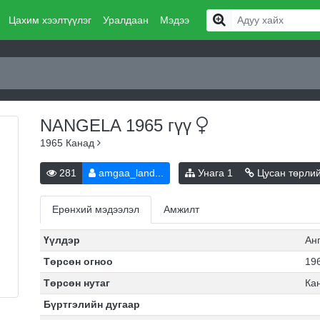
Цахим хээлтүүлэг
Уралдаан
Мэдээ
NANGELA 1965
гүү
1965
Канад
281
amgaa_land...
Унага
1
Цусан төрли
Ерөнхий мэдээлэл
Амжилт
Үүлдэр
Ан
Төрсөн огноо
196
Төрсөн нутаг
Ка
Бүртгэлийн дугаар