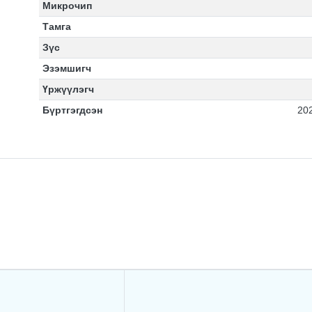
Микрочип
Тамга
Зүс
Эзэмшигч
Үржүүлэгч
Бүртгэгдсэн
20