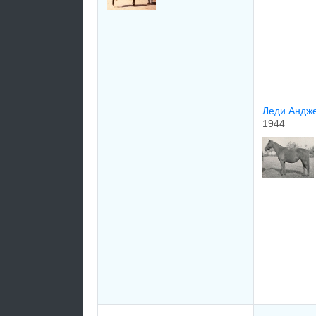
Лeди Анджe
1944