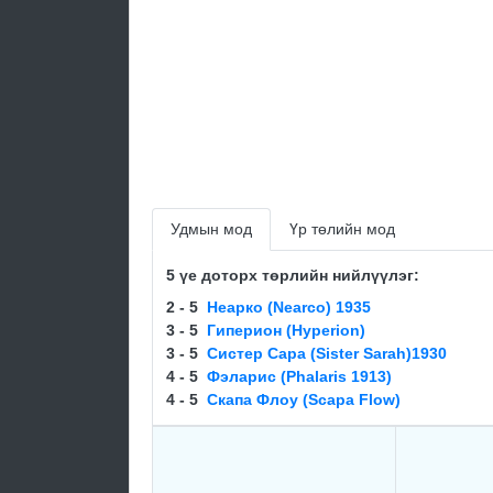
Удмын мод
Үр төлийн мод
5 үе доторх төрлийн нийлүүлэг:
2 - 5
Неарко (Nearco) 1935
3 - 5
Гиперион (Hyperion)
3 - 5
Сиcтeр Сaрa (Sister Sarah)1930
4 - 5
Фэларис (Phalaris 1913)
4 - 5
Cкaпa Флоу (Scapa Flow)