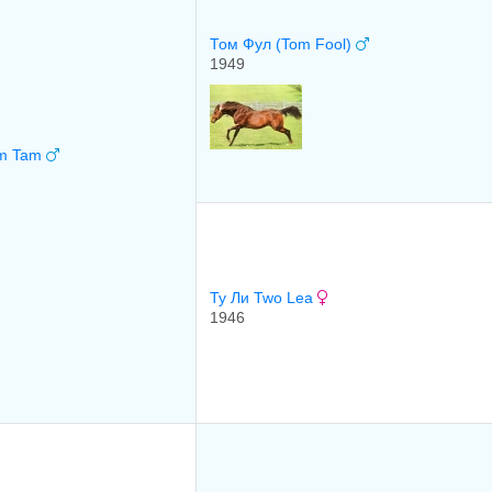
Том Фул (Tom Fool)
1949
im Tam
Ту Ли Two Lea
1946