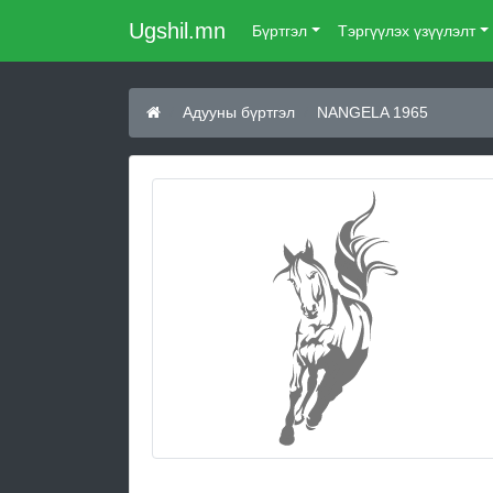
Ugshil.mn
Бүртгэл
Тэргүүлэх үзүүлэлт
Адууны бүртгэл
NANGELA 1965