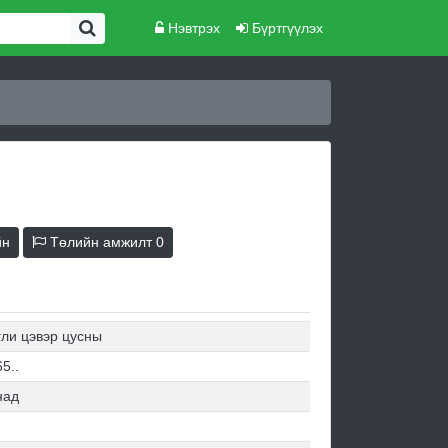
Нэвтрэх
Бүртгүүлэх
йн
Төлийн амжилт
0
гли цэвэр цусны
5..
над