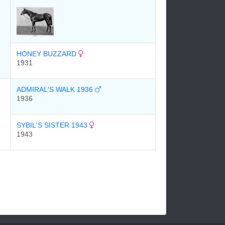
HONEY BUZZARD
1931
ADMIRAL'S WALK 1936
1936
SYBIL'S SISTER 1943
1943