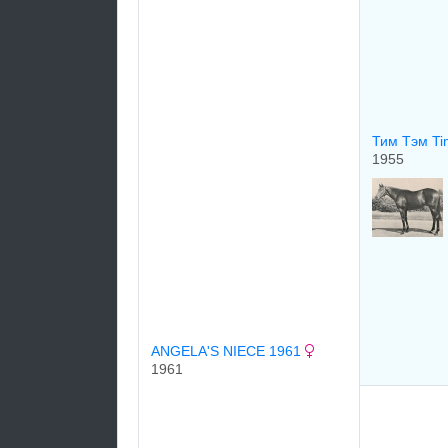
Тим Тэм T
1955
ANGELA'S NIECE 1961
1961