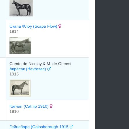
Cкaпa Флоу (Scapa Flow)
1914
Comte de Nicolay & M. de Gheest
Авресак (Havresac)
1915
Кэтнип (Catnip 1910)
1910
Гейнсборо (Gainsborough 1915