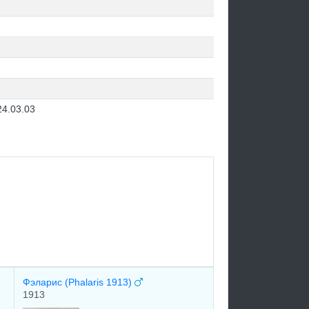
24.03.03
Фэларис (Phalaris 1913)
1913