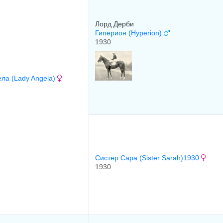
Лоpд Дepби
Гиперион (Hyperion)
1930
ла (Lady Angela)
Сиcтeр Сaрa (Sister Sarah)1930
1930