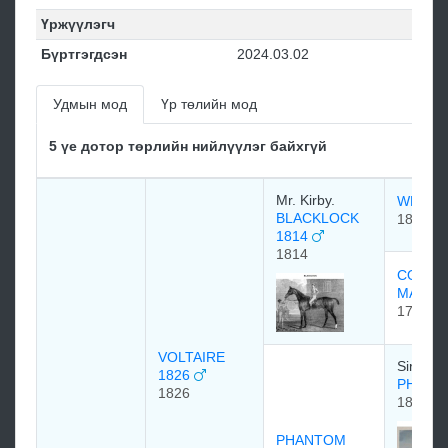
Үржүүлэгч
Бүртгэгдсэн
2024.03.02
Удмын мод
Үр төлийн мод
5 үе дотор төрлийн нийлүүлэг байхгүй
Mr. Kirby.
WHITE
BLACKLOCK
1803
1814
1814
CORIA
MARE
1799
VOLTAIRE
Sir John
1826
PHAN
1826
1808
PHANTOM