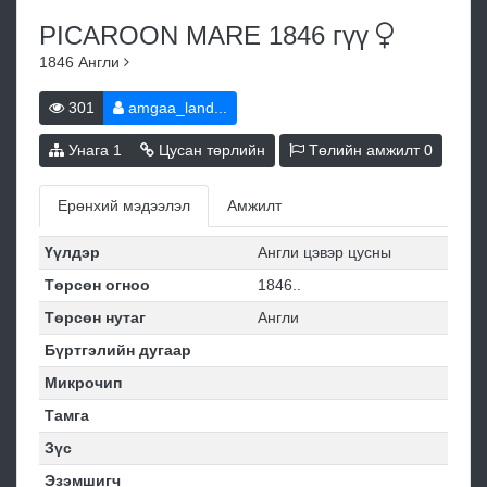
PICAROON MARE 1846
гүү
1846
Англи
301
amgaa_land...
Унага
1
Цусан төрлийн
Төлийн амжилт
0
Ерөнхий мэдээлэл
Амжилт
Үүлдэр
Англи цэвэр цусны
Төрсөн огноо
1846..
Төрсөн нутаг
Англи
Бүртгэлийн дугаар
Микрочип
Тамга
Зүс
Эзэмшигч