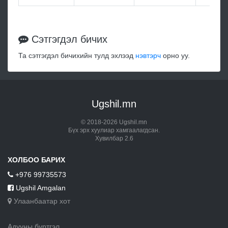
Сэтгэгдэл бичих
Та сэтгэгдэл бичихийн тулд эхлээд
нэвтэрч
орно уу.
Ugshil.mn
© 2018-2026 Ugshil.mn
Бүх эрх хуулиар хамгаалагдсан.
Хувилбар 2.6
ХОЛБОО БАРИХ
+976 99735573
Ugshil Amgalan
Улаанбаатар хот
Адууны бүртгэл