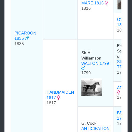
MARE 1816
1816
OVERT
1802
1802
PICAROON
1835
1835
Edward 
Stanley,
Sir H.
of Derb
Williamson
SIR PE
WALTON 1799
TEAZL
1784
1799
ARETHU
HANDMAIDEN
1792
1817
1817
BENIN
1791
G. Cock
1791
ANTICIPATION