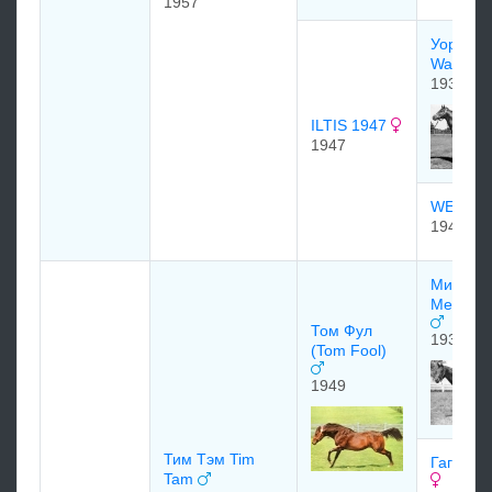
1957
Уор Рел
War reli
1938
ILTIS 1947
1947
WE HAI
1942
Минау /
Menow 
Том Фул
1935
(Tom Fool)
1949
Тим Тэм Tim
Гага (Ga
Tam