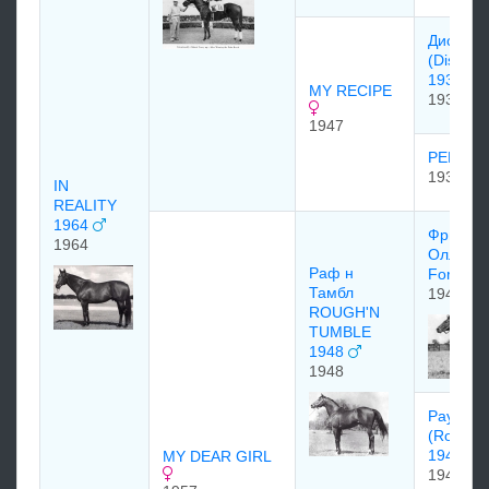
Диcкаве
(Discove
1931
MY RECIPE
1931
1947
PERLE
1934
IN
REALITY
1964
Фри Фо
1964
Олл (Fr
Раф н
For All)
Тамбл
1942
ROUGH'N
TUMBLE
1948
1948
Раузд
(Roused
1943)
MY DEAR GIRL
1943