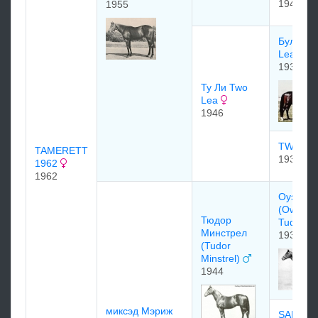
1942
1955
Булл Ли 
Lea 193
1935
Ту Ли Two
Lea
1946
TWO B
TAMERETT
1933
1962
1962
Оуэн Тю
(Owen
Тюдор
Tudor)
Минстрел
1938
(Tudor
Minstrel)
1944
миксэд Мэриж
SANSO