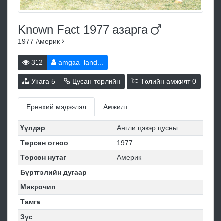
Known Fact 1977
азарга
1977
Америк
312
amgaa_land...
Унага
5
Цусан төрлийн
Төлийн амжилт
0
Ерөнхий мэдээлэл
Амжилт
Үүлдэр
Англи цэвэр цусны
Төрсөн огноо
1977..
Төрсөн нутаг
Америк
Бүртгэлийн дугаар
Микрочип
Тамга
Зүс