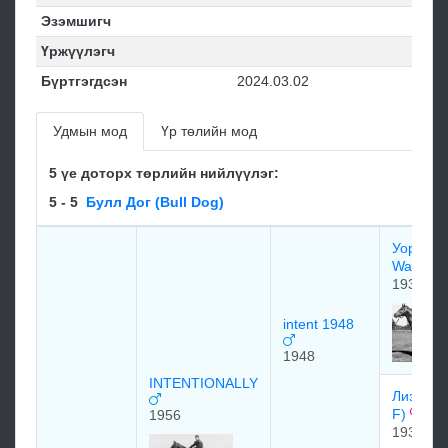
Эзэмшигч
Үржүүлэгч
Бүртгэгдсэн
2024.03.02
Удмын мод
Үр төлийн мод
5 үе доторх төрлийн нийлүүлэг:
5 - 5
Булл Дог (Bull Dog)
Уор Рел
War reli
1938
intent 1948
1948
INTENTIONALLY
Лиз Эф (
F)
1956
1933