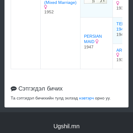
(Mixed Marriage)
1933
1952
TEHRA
1941
1941
PERSIAN
MAID
1947
AROMA 
1938
Сэтгэгдэл бичих
Та сэтгэгдэл бичихийн тулд эхлээд
нэвтэрч
орно уу.
Ugshil.mn