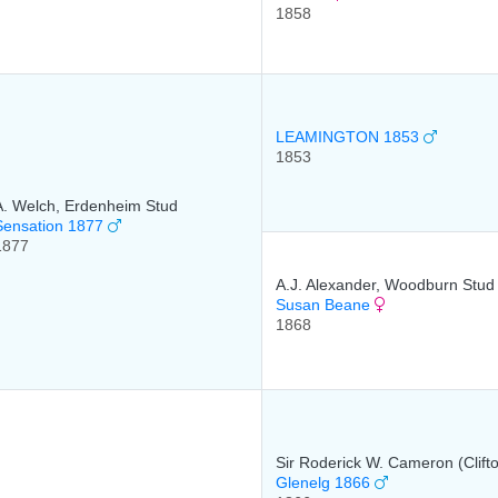
1858
LEAMINGTON 1853
1853
A. Welch, Erdenheim Stud
Sensation 1877
1877
A.J. Alexander, Woodburn Stud
Susan Beane
1868
Sir Roderick W. Cameron (Clift
Glenelg 1866