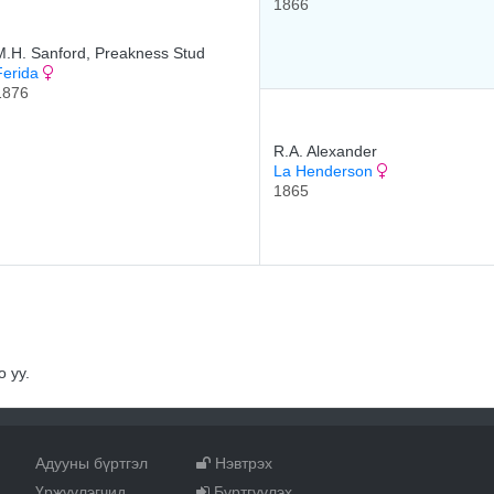
1866
M.H. Sanford, Preakness Stud
Ferida
1876
R.A. Alexander
La Henderson
1865
 уу.
Адууны бүртгэл
Нэвтрэх
Үржүүлэгчид
Бүртгүүлэх