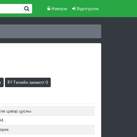
Нэвтрэх
Бүртгүүлэх
н
Төлийн амжилт
0
гли цэвэр цусны
4..
ерик