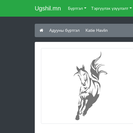
Ugshil.mn
Бүртгэл
Тэргүүлэх үзүүлэлт
Адууны бүртгэл
Katie Havlin