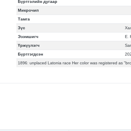
Бүртгэлийн дугаар
Микрочип
Тамга
Зүс
Ха
Эзэмшигч
E. 
Үржүүлэгч
Sa
Бүртгэгдсэн
20
1896: unplaced Latonia race Her color was registered as "bro