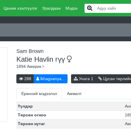
Цахим хээлтүүлэг
Уралдаан
Мэдээ
Sam Brown
Katie Havlin
гүү
1894
Америк
288
lkhagvanya...
Унага
1
Цусан төрлий
Ерөнхий мэдээлэл
Амжилт
Үүлдэр
Ан
Төрсөн огноо
189
Төрсөн нутаг
Ам