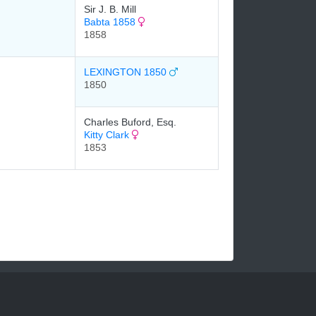
Sir J. B. Mill
Babta 1858
1858
LEXINGTON 1850
1850
Charles Buford, Esq.
Kitty Clark
1853