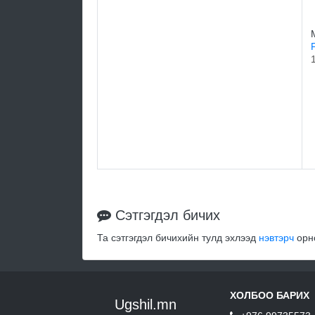
Сэтгэгдэл бичих
Та сэтгэгдэл бичихийн тулд эхлээд
нэвтэрч
орно
ХОЛБОО БАРИХ
Ugshil.mn