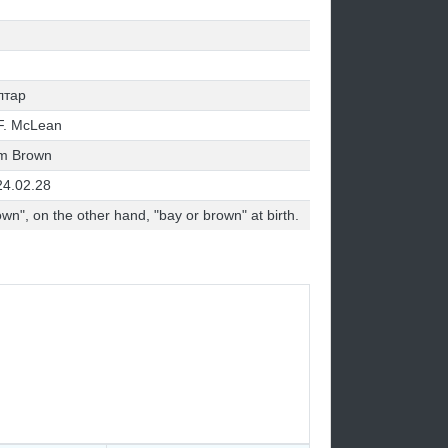
лтар
F. McLean
m Brown
24.02.28
wn", on the other hand, "bay or brown" at birth.