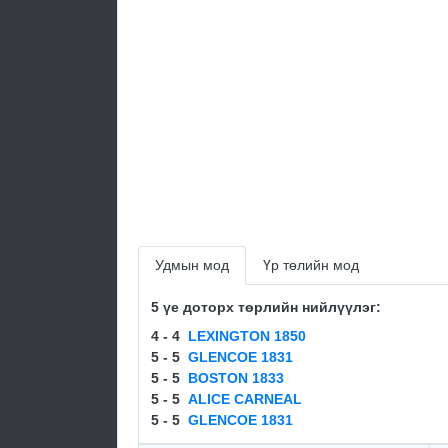
Удмын мод
Үр төлийн мод
5 үе доторх төрлийн нийлүүлэг:
4 - 4
LEXINGTON 1850
5 - 5
GLENCOE 1831
5 - 5
BOSTON 1833
5 - 5
ALICE CARNEAL
5 - 5
GLENCOE 1831