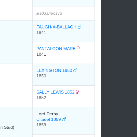
мэдээлэлгүй
FAUGH-A-BALLAGH
1841
PANTALOON MARE
1841
LEXINGTON 1850
1850
SALLY LEWIS 1852
1852
Lord Derby
Citadel 1859
1859
on Stud)