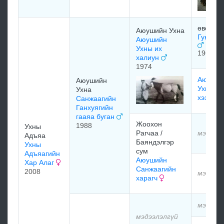
өвөө Д
Аюушийн Ухна
Гунгаа 
Аюушийн
Ухны их
1966
халиун
1974
Аюуши
Аюушийн
Ухны ху
Ухна
хээрэгч
Санжаагийн
Ганхуягийн
гааяа буган
Жоохон
1988
Ухны
Рагчаа /
мэдээл
Адъяа
Баяндэлгэр
Ухны
сум
Адъяагийн
Аюушийн
Хар Алаг
Санжаагийн
2008
мэдээл
харагч
мэдээл
мэдээлэлгүй