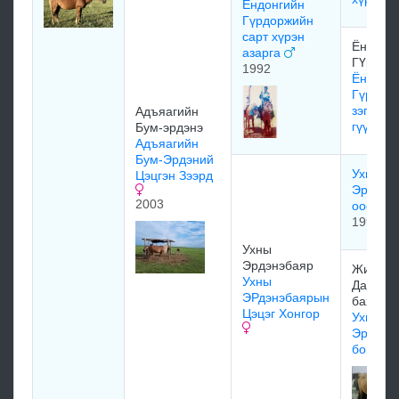
Ёндонгийн
Гүрдоржийн
сарт хүрэн
Ёндонг
азарга
ГҮрдор
1992
Ёндонг
Гүрдор
зэгэл х
Адъяагийн
гүү
Бум-эрдэнэ
Адъяагийн
Бум-Эрдэний
Ухны
Цэцгэн Зээрд
Эрдэнэ
2003
ооёо ш
1990
Ухны
Эрдэнэбаяр
Жигмэд
Ухны
Дамдин
ЭРдэнэбаярын
бахира
Цэцэг Хонгор
Ухны
Эрдэнэ
бор хо