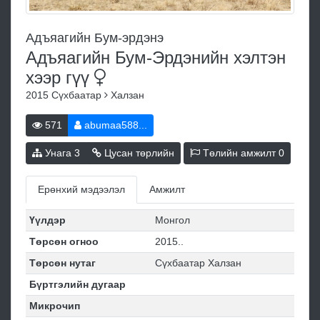
Адъяагийн Бум-эрдэнэ
Адъяагийн Бум-Эрдэнийн хэлтэн
хээр
гүү
2015
Сүхбаатар
Халзан
571
abumaa588...
Унага
3
Цусан төрлийн
Төлийн амжилт
0
Ерөнхий мэдээлэл
Амжилт
Үүлдэр
Монгол
Төрсөн огноо
2015..
Төрсөн нутаг
Сүхбаатар Халзан
Бүртгэлийн дугаар
Микрочип