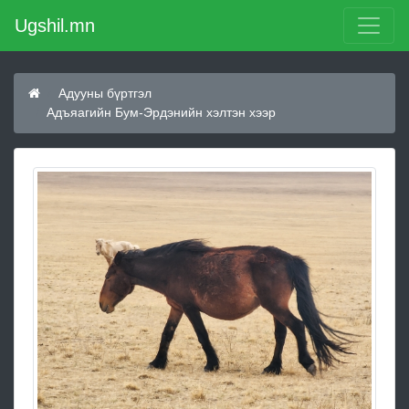
Ugshil.mn
Адууны бүртгэл
Адъяагийн Бум-Эрдэнийн хэлтэн хээр