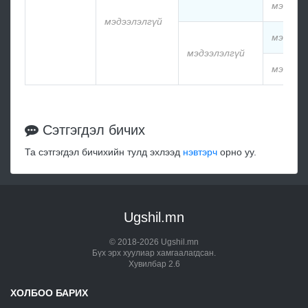
мэдээл
мэдээлэлгүй
мэдээл
мэдээлэлгүй
мэдээл
Сэтгэгдэл бичих
Та сэтгэгдэл бичихийн тулд эхлээд
нэвтэрч
орно уу.
Ugshil.mn
© 2018-2026 Ugshil.mn
Бүх эрх хуулиар хамгаалагдсан.
Хувилбар 2.6
ХОЛБОО БАРИХ