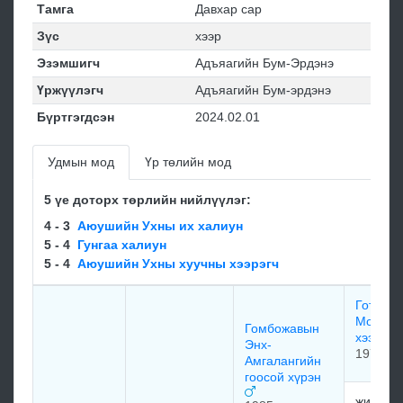
Тамга
Давхар сар
Зүс
хээр
Эзэмшигч
Адъяагийн Бум-Эрдэнэ
Үржүүлэгч
Адъяагийн Бум-эрдэнэ
Бүртгэгдсэн
2024.02.01
Удмын мод
Үр төлийн мод
5 үе доторх төрлийн нийлүүлэг:
4 - 3
Аюушийн Ухны их халиун
5 - 4
Гунгаа халиун
5 - 4
Аюушийн Ухны хуучны хээрэгч
Готовы
Моонон
Гомбожавын
хээр
Энх-
1972
Амгалангийн
гоосой хүрэн
жийнаа