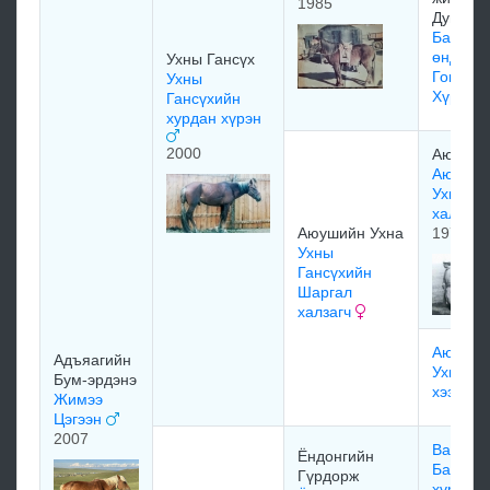
1985
Дугарж
Бадрах
өндөр
Ухны Гансүх
Гомбож
Ухны
Хүрэгч
Гансүхийн
хурдан хүрэн
2000
Аюуший
Аюуши
Ухны их
халиун
Аюушийн Ухна
1974
Ухны
Гансүхийн
Шаргал
халзагч
Аюуши
Адъяагийн
Ухны гэ
Бум-эрдэнэ
хээрэгч
Жимээ
Цэгээн
2007
Ванчинх
Ёндонгийн
Баяраа
Гүрдорж
хүрэн