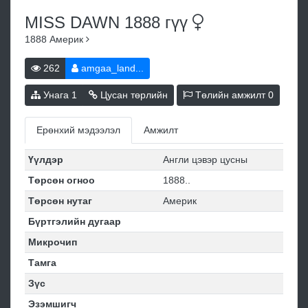
MISS DAWN 1888
гүү
1888
Америк
262
amgaa_land...
Унага
1
Цусан төрлийн
Төлийн амжилт
0
Ерөнхий мэдээлэл
Амжилт
Үүлдэр
Англи цэвэр цусны
Төрсөн огноо
1888..
Төрсөн нутаг
Америк
Бүртгэлийн дугаар
Микрочип
Тамга
Зүс
Эзэмшигч