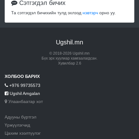
Сэтгэгдэл бичих
Та сэтгэгдэл бичихийн тулд эхлээд
нэвтэрч
орно уу.
Ugshil.mn
© 2018-2026 Ugshil.mn
Бүх эрх хуулиар хамгаалагдсан.
Хувилбар 2.6
ХОЛБОО БАРИХ
+976 99735573
Ugshil Amgalan
Улаанбаатар хот
Адууны бүртгэл
Үржүүлэгчид
Цахим хээлтүүлэг