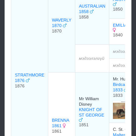
AUSTRALIAN
1850
1858
1858
WAVERLY
EMILIA 184
1870
1870
1840
мэдээлэлг
мэдээлэлгүй
мэдээлэлг
STRATHMORE
Mr. Hunter
1876
Birdcatcher
1876
1833
1833
Mr William
Disney
KNIGHT OF
ST GEORGE
BRENNA
1851
1861
C. St. Geor
1861
Maltese 18