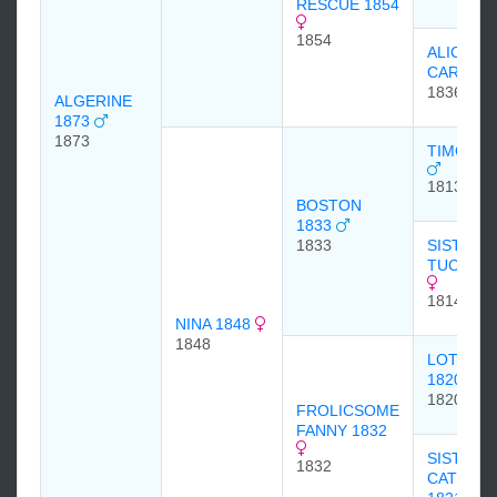
RESCUE 1854
1854
ALICE
CARNEA
1836
ALGERINE
1873
1873
TIMOLE
1813
BOSTON
1833
1833
SISTER 
TUCKAH
1814
NINA 1848
1848
LOTTER
1820
1820
FROLICSOME
FANNY 1832
SISTER 
1832
CATTERI