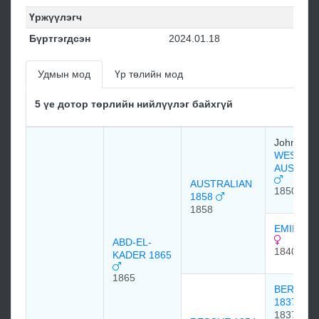
Үржүүлэгч
Бүртгэгдсэн
2024.01.18
Удмын мод
Үр төлийн мод
5 үе дотор төрлийн нийлүүлэг байхгүй
John Bow
WEST
AUSTRAL
AUSTRALIAN
1850
1858
1858
EMILIA 1
ABD-EL-
1840
KADER 1865
1865
BERTHU
1837
1837