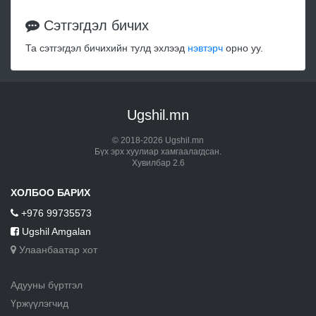
Сэтгэгдэл бичих
Та сэтгэгдэл бичихийн тулд эхлээд
нэвтэрч
орно уу.
Ugshil.mn
© 2018-2026 Ugshil.mn
Бүх эрх хуулиар хамгаалагдсан.
Хувилбар 2.6
ХОЛБОО БАРИХ
+976 99735573
Ugshil Amgalan
Улаанбаатар хот
Адууны бүртгэл
Үржүүлэгчид