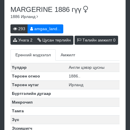
MARGERINE 1886
гүү
1886
Ирланд
293
amgaa_land...
Унага
2
Цусан төрлийн
Төлийн амжилт
0
Ерөнхий мэдээлэл
Амжилт
Үүлдэр
Англи цэвэр цусны
Төрсөн огноо
1886..
Төрсөн нутаг
Ирланд
Бүртгэлийн дугаар
Микрочип
Тамга
Зүс
Эзэмшигч