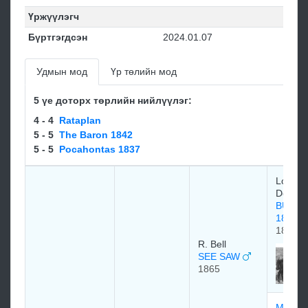
Үржүүлэгч
Бүртгэгдсэн
2024.01.07
Удмын мод
Үр төлийн мод
5 үе доторх төрлийн нийлүүлэг:
4 - 4
Rataplan
5 - 5
The Baron 1842
5 - 5
Pocahontas 1837
Lord
Dorche
BUCC
1857
1857
R. Bell
SEE SAW
1865
MARG