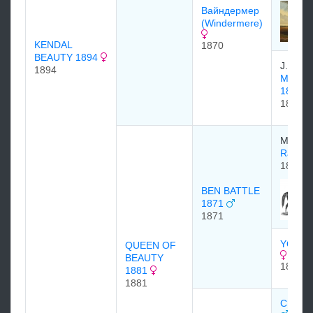
Вайндермер
(Windermere)
KENDAL
1870
BEAUTY 1894
J. Osb
1894
MISS 
1850
1850
Mr. Th
Ratapl
1850
BEN BATTLE
1871
1871
YOUNG
QUEEN OF
BEAUTY
1865
1881
1881
CLARE