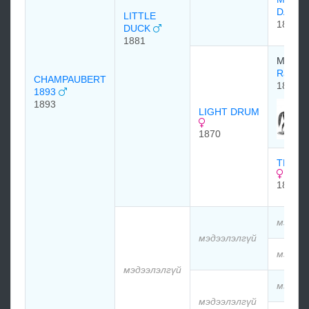
DAW
LITTLE
1856
DUCK
1881
Mr. Th
Ratapl
CHAMPAUBERT
1850
1893
1893
LIGHT DRUM
1870
TRINK
1864
мэдээл
мэдээлэлгүй
мэдээл
мэдээлэлгүй
мэдээл
мэдээлэлгүй