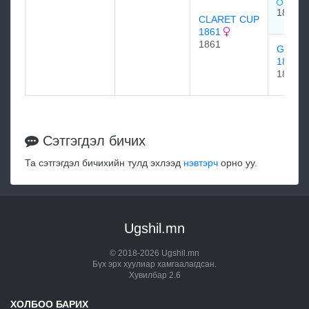
1852
CLARET CUP
1861
1861
GRAM
1844
1844
Сэтгэгдэл бичих
Та сэтгэгдэл бичихийн тулд эхлээд
нэвтэрч
орно уу.
Ugshil.mn
© 2018-2026 Ugshil.mn
Бүх эрх хуулиар хамгаалагдсан.
Хувилбар 2.6
ХОЛБОО БАРИХ