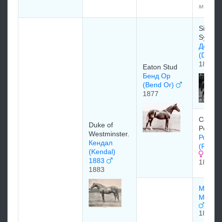
мэдээл
Sir Tat
Sykes
Донкас
(Donca
1870
Eaton Stud
Бенд Ор
(Bend Or)
1877
Colone
Duke of
Pearso
Westminster.
Роудж 
Кендал
(Rouge
(Kendal)
1883
1865
1883
Макар
Macaro
1860