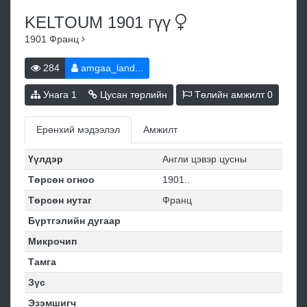
KELTOUM 1901
гүү
1901
Франц
284
amgaa_land...
Унага
1
Цусан төрлийн
Төлийн амжилт
0
Ерөнхий мэдээлэл
Амжилт
Үүлдэр
Англи цэвэр цусны
Төрсөн огноо
1901..
Төрсөн нутаг
Франц
Бүртгэлийн дугаар
Микрочип
Тамга
Зүс
Эзэмшигч