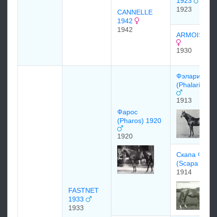
1923
1923
CANNELLE
1942
1942
ARMOISE 19
1930
Фэларис
(Phalaris 19
1913
Фарос
(Pharos) 1920
1920
Cкaпa Флоу
(Scapa Flow
1914
FASTNET
1933
1933