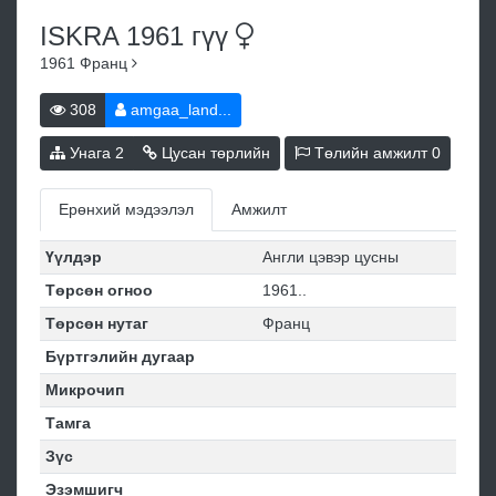
ISKRA 1961
гүү
1961
Франц
308
amgaa_land...
Унага
2
Цусан төрлийн
Төлийн амжилт
0
Ерөнхий мэдээлэл
Амжилт
Үүлдэр
Англи цэвэр цусны
Төрсөн огноо
1961..
Төрсөн нутаг
Франц
Бүртгэлийн дугаар
Микрочип
Тамга
Зүс
Эзэмшигч