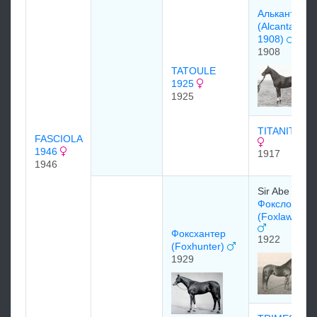
Алькантара
(Alcantara
1908)
1908
TATOULE
1925
1925
TITANITE 19
FASCIOLA
1946
1917
1946
Sir Abe Baile
Фоксло
(Foxlaw) 192
Фоксхантер
1922
(Foxhunter)
1929