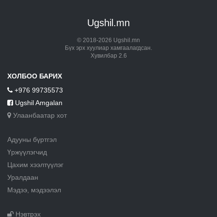
Ugshil.mn
© 2018-2026 Ugshil.mn
Бүх эрх хуулиар хамгаалагдсан.
Хувилбар 2.6
ХОЛБОО БАРИХ
+976 99735573
Ugshil Amgalan
Улаанбаатар хот
Адууны бүртгэл
Үржүүлэгчид
Цахим хээлтүүлэг
Уралдаан
Мэдээ, мэдээлэл
Нэвтрэх