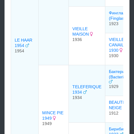
Финглас
(Finglas)
1923
VIEILLE
MAISON
1936
VIEILLE
LE HAAR
CANAILLE
1954
1930
1954
1930
Бактериофа
(Bacteriopha
1929
TELEFERIQUE
1934
1934
BEAUTE DE
NEIGE 1912
MINCE PIE
1912
1949
1949
Бириби (Birib