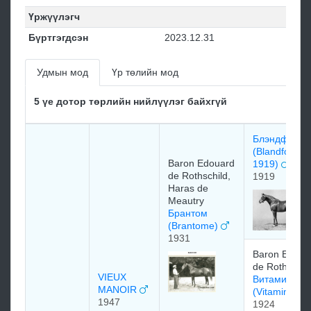
Үржүүлэгч
Бүртгэгдсэн
2023.12.31
Удмын мод
Үр төлийн мод
5 үе дотор төрлийн нийлүүлэг байхгүй
Блэндфорд
(Blandford
Baron Edouard
1919)
de Rothschild,
1919
Haras de
Meautry
Брантом
(Brantome)
1931
Baron Edoua
de Rothschil
VIEUX
Витамин
MANOIR
(Vitamine)
1947
1924