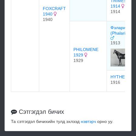
TRIMESTRA
1914
FOXCRAFT
1914
1940
1940
Фэларис
(Phalaris 19
1913
PHILOMENE
1929
1929
HYTHE 191
1916
Сэтгэгдэл бичих
Та сэтгэгдэл бичихийн тулд эхлээд
нэвтэрч
орно уу.