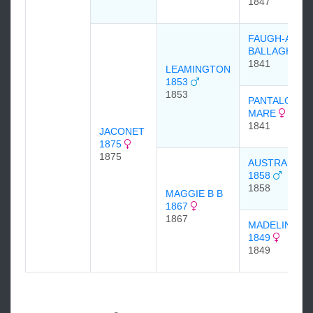
1847
FAUGH-A-
BALLAGH
1841
LEAMINGTON
1853
1853
PANTALOON
MARE
1841
JACONET
1875
1875
AUSTRALIAN
1858
1858
MAGGIE B B
1867
1867
MADELINE
1849
1849