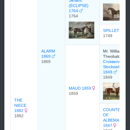
Эклипс
(ECLIPSE)
1764
1764
SPILLETTA
1749
ALARM
Mr. William
1869
Theobald
1869
Стоквелл
Stockwell
1849
1849
MAUD 1859
1859
THE
NIECE
COUNTESS
1882
OF
1882
ALBEMARLE
1847