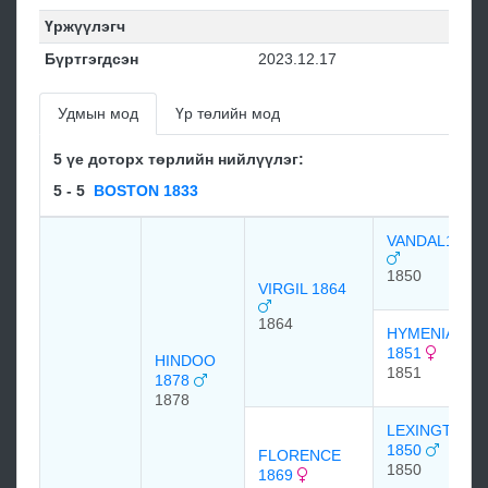
Үржүүлэгч
Бүртгэгдсэн
2023.12.17
Удмын мод
Үр төлийн мод
5 үе доторх төрлийн нийлүүлэг:
5 - 5
BOSTON 1833
VANDAL1850
1850
VIRGIL 1864
1864
HYMENIA
1851
HINDOO
1851
1878
1878
LEXINGTON
1850
FLORENCE
1850
1869