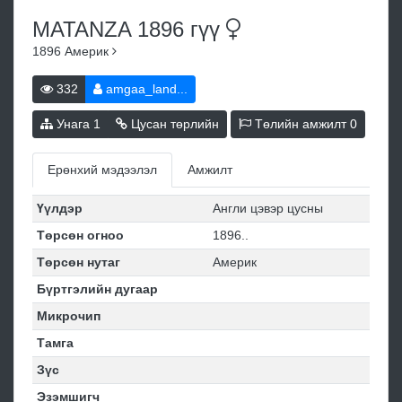
MATANZA 1896
гүү
1896
Америк
332
amgaa_land...
Унага
1
Цусан төрлийн
Төлийн амжилт
0
Ерөнхий мэдээлэл
Амжилт
Үүлдэр
Англи цэвэр цусны
Төрсөн огноо
1896..
Төрсөн нутаг
Америк
Бүртгэлийн дугаар
Микрочип
Тамга
Зүс
Эзэмшигч