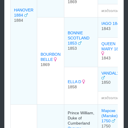
1869
HANOVER
мэдээлэлгүй
1884
1884
IAGO 1843
1843
BONNIE
SCOTLAND
1853
QUEEN
1853
MARY 1843
BOURBON
1843
BELLE
1869
VANDAL1850
ELLA D
1850
1858
мэдээлэлгүй
Марске
Prince William,
(Marske)
Duke of
1750
Cumberland
1750