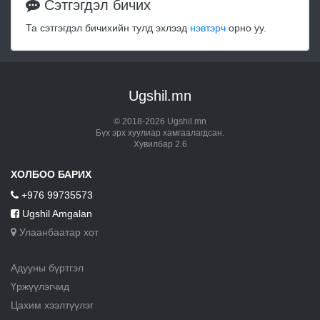
Сэтгэгдэл бичих
Та сэтгэгдэл бичихийн тулд эхлээд
нэвтэрч
орно уу.
Ugshil.mn
© 2018-2026 Ugshil.mn
Бүх эрх хуулиар хамгаалагдсан.
Хувилбар 2.6
ХОЛБОО БАРИХ
+976 99735573
Ugshil Amgalan
Улаанбаатар хот
Адууны бүртгэл
Үржүүлэгчид
Цахим хээлтүүлэг