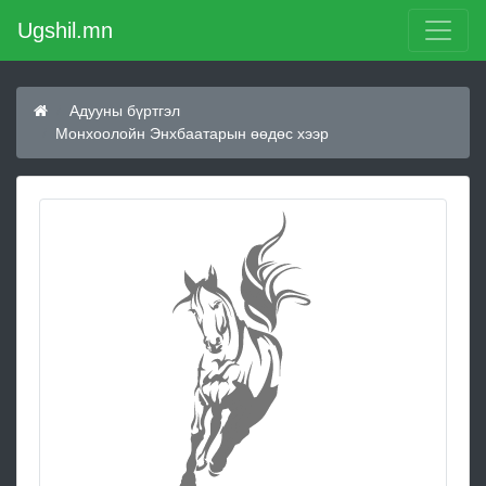
Ugshil.mn
Адууны бүртгэл
Монхоолойн Энхбаатарын өөдөс хээр