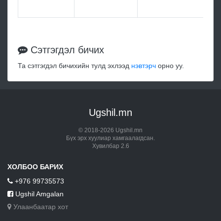
мэ
Сэтгэгдэл бичих
Та сэтгэгдэл бичихийн тулд эхлээд
нэвтэрч
орно уу.
Ugshil.mn
© 2018-2026 Ugshil.mn
Бүх эрх хуулиар хамгаалагдсан.
Хувилбар 2.6
ХОЛБОО БАРИХ
+976 99735573
Ugshil Amgalan
Улаанбаатар хот