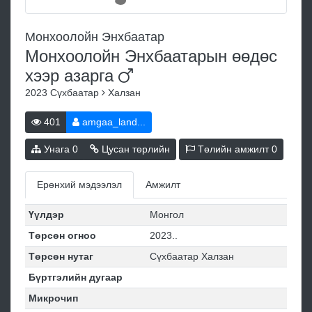
Монхоолойн Энхбаатар
Монхоолойн Энхбаатарын өөдөс
хээр
азарга
2023
Сүхбаатар
Халзан
401
amgaa_land...
Унага
0
Цусан төрлийн
Төлийн амжилт
0
Ерөнхий мэдээлэл
Амжилт
Үүлдэр
Монгол
Төрсөн огноо
2023..
Төрсөн нутаг
Сүхбаатар Халзан
Бүртгэлийн дугаар
Микрочип