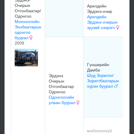
Эрдэнэ-
Очирын
Арилдийн
мэ
Отгонбаатар/
Эрдэнэ-очир
Одонгоо
Арилдийн
Монхоолойн
Эрдэнэ-очирын
Энхбаатарын
мэ
зуузай хээрэгч
одонгоо
буурал
2009
Гү
Да
Гү
Да
Гүнширийн
бу
Дамба
19
Шүд Зоригоо/
Эрдэнэ
Зоригтбаатарын
Очирын
хүрэн буурал
Гү
Отгонбаатар
Да
Одонгоо
Гү
Одонгоогийн
Да
улаан буурал
бу
мэ
мэдээлэлгүй