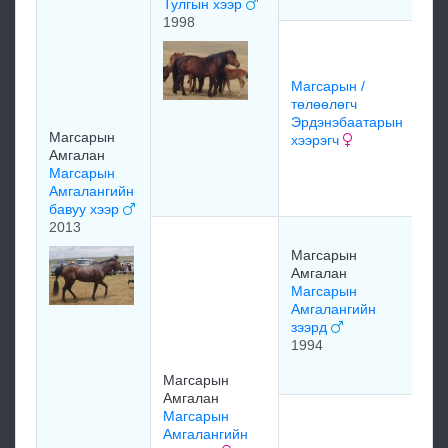
Тулгын хээр
1998
Ор
ха
аз
Магсарын /
ТО
төлөөлөгч
Эрдэнэбаатарын
Магсарын
хээрэгч
До
Амгалан
Ор
Магсарын
ца
Амгалангийн
бавуу хээр
2013
жа
Магсарын
Жа
Амгалан
ху
Магсарын
Амгалангийн
зээрд
Ба
1994
Ба
зэ
Магсарын
Амгалан
Магсарын
мо
Амгалангийн
Ду