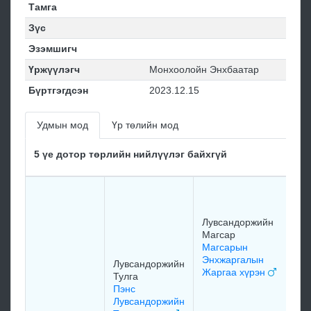
Тамга
Зүс
Эзэмшигч
Үржүүлэгч
Монхоолойн Энхбаатар
Бүртгэгдсэн
2023.12.15
Удмын мод
Үр төлийн мод
5 үе дотор төрлийн нийлүүлэг байхгүй
Лу
Ма
Лу
Лувсандоржийн
Ма
Магсар
до
Магсарын
Энхжаргалын
Лувсандоржийн
Жаргаа хүрэн
Тулга
Ма
Пэнс
Эн
Лувсандоржийн
да