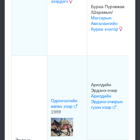
зээрдэгч
Бу
Бураа Пүрэвжав
Пү
/Шаравын/
на
Магсарын
19
Амгалангийн
бураа хонгор
Бу
Пү
до
Ар
Эр
Ар
Эр
Арилдийн
бо
Эрдэнэ-очир
19
Арилдийн
Одонгоогийн
Эрдэнэ-очирын
өвгөн хээр
гүзээ хээр
Ар
1999
Эр
Ар
Эр
ул